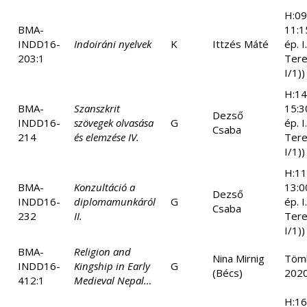
H:09
BMA-
11:1
INDD16-
Indoiráni nyelvek
K
Ittzés Máté
ép. I
203:1
Tere
I/1))
H:14
BMA-
Szanszkrit
15:3
Dezső
INDD16-
szövegek olvasása
G
ép. I
Csaba
214
és elemzése IV.
Tere
I/1))
H:11
BMA-
Konzultáció a
13:0
Dezső
INDD16-
diplomamunkáról
G
ép. I
Csaba
232
II.
Tere
I/1))
BMA-
Religion and
Nina Mirnig
Tömb
INDD16-
Kingship in Early
G
(Bécs)
2020.
412:1
Medieval Nepal…
H:16