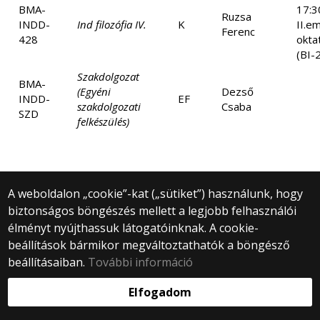
BMA-
17:3
Ruzsa
INDD-
Ind filozófia IV.
K
II.e
Ferenc
428
okta
(BI-
Szakdolgozat
BMA-
(Egyéni
Dezső
INDD-
EF
szakdolgozati
Csaba
SZD
felkészülés)
A weboldalon „cookie”-kat („sütiket”) használunk, hogy
biztonságos böngészés mellett a legjobb felhasználói
© 2025 Eötvös Loránd Tudományegyetem
élményt nyújthassuk látogatóinknak. A cookie-
Minden jog fenntartva.
beállítások bármikor megváltoztathatók a böngésző
1053 Budapest, Egyetem tér 1–3.
Központi telefonszám: +36 1 411 6500
beállításaiban.
További információ
Webfejlesztés:
Elfogadom