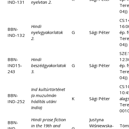
IND-131
nyelvtan 2.
Tere
04))
CS:1
Hindi
16:0
BBN-
nyelvgyakorlatok
G
Sági Péter
ép. f
IND-132
2.
Tere
04))
SZE:
BBN-
Hindi
12:3
IND15-
beszédgyakorlatok
G
Sági Péter
ép. f
243
3.
Tere
04))
CS:1
Ind kultúrtörténet
10:4
BBN-
(a muzulmán
K
Sági Péter
alag
IND-252
hódítás utáni
Tere
India)
0010
Hindi prose fiction
Justyna
BBN-
in the 19th and
Wiśniewska-
Tömb
IND-
G