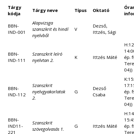
Tárgy
Óra
Tárgy neve
Típus
Oktató
kódja
info
Alapvizsga
BBN-
Dezső,
szanszkrit és hindí
V
IND-001
Ittzés, Sági
nyelvből
H:12
14:0
BBN-
Szanszkrit leíró
K
Ittzés Máté
ép. f
IND-111
nyelvtan 2.
Tere
04))
K:15
Szanszkrit
17:1
BBN-
Dezső
nyelvgyakorlatok
G
ép. f
IND-112
Csaba
2.
Tere
04))
H:14
BBN-
15:4
Szanszkrit
IND11-
G
Ittzés Máté
ép. f
szövegolvasás 1.
221
Tere