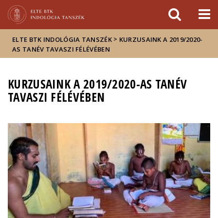
Események
ELTE a
Hírek
sajtóban
>
ELTE BTK INDOLÓGIA TANSZÉK
KURZUSAINK A 2019/2020-
AS TANÉV TAVASZI FÉLÉVÉBEN
KURZUSAINK A 2019/2020-AS TANÉV
TAVASZI FÉLÉVÉBEN