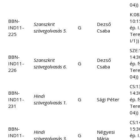
04))
K:08
BBN-
10:1
Szanszkrit
Dezső
IND11-
G
ép. I
szövegolvasás 5.
Csaba
225
Tere
I/1))
SZE:
BBN-
14:3
Szanszkrit
Dezső
IND11-
G
ép. f
szövegolvasás 6.
Csaba
226
Tere
04))
CS:1
BBN-
14:3
Hindi
IND11-
G
Sági Péter
ép. f
szövegolvasás 1.
231
Tere
04))
CS:1
BBN-
15:3
Hindi
Négyesi
IND11-
G
ép. I
szövegolvasás 3.
Mária