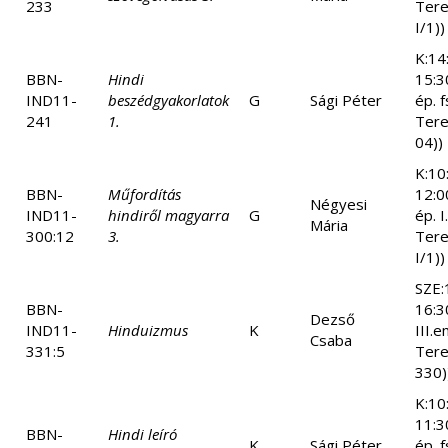
233
Tere
I/1))
K:14
BBN-
Hindi
15:3
IND11-
beszédgyakorlatok
G
Sági Péter
ép. f
241
1.
Tere
04))
K:10
BBN-
Műfordítás
12:0
Négyesi
IND11-
hindiről magyarra
G
ép. I
Mária
300:12
3.
Tere
I/1))
SZE:
BBN-
16:3
Dezső
IND11-
Hinduizmus
K
III.
Csaba
331:5
Tere
330)
K:10
11:3
BBN-
Hindi leíró
K
Sági Péter
ép. f