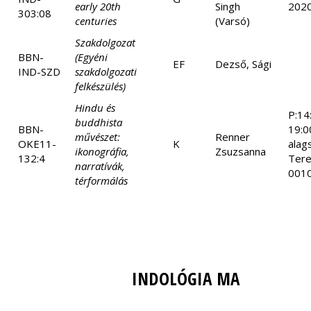
early 20th
Singh
2020.
303:08
centuries
(Varsó)
Szakdolgozat
BBN-
(Egyéni
EF
Dezső, Sági
IND-SZD
szakdolgozati
felkészülés)
Hindu és
P:14
buddhista
BBN-
19:0
művészet:
Renner
OKE11-
K
alag
ikonográfia,
Zsuzsanna
132:4
Tere
narratívák,
0010
térformálás
INDOLÓGIA MA