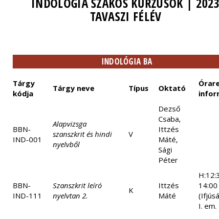
INDOLÓGIA SZAKOS KURZUSOK | 202
TAVASZI FÉLÉV
INDOLÓGIA BA
Tárgy
Órare
Tárgy neve
Típus
Oktató
kódja
infor
Dezső
Csaba,
Alapvizsga
BBN-
Ittzés
szanszkrit és hindi
V
IND-001
Máté,
nyelvből
Sági
Péter
H:12:
BBN-
Szanszkrit leíró
Ittzés
14:00
K
IND-111
nyelvtan 2.
Máté
(Ifjús
I. em.