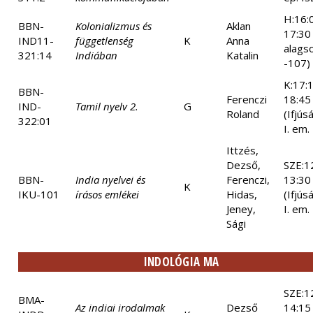
H:16:
BBN-
Kolonializmus és
Aklan
17:30 
IND11-
függetlenség
K
Anna
alags
321:14
Indiában
Katalin
-107)
K:17:
BBN-
Ferenczi
18:45
IND-
Tamil nyelv 2.
G
Roland
(Ifjús
322:01
I. em.
Ittzés,
Dezső,
SZE:1
BBN-
India nyelvei és
Ferenczi,
13:30
K
IKU-101
írásos emlékei
Hidas,
(Ifjús
Jeney,
I. em.
Sági
INDOLÓGIA MA
SZE:1
BMA-
Az indiai irodalmak
Dezső
14:15