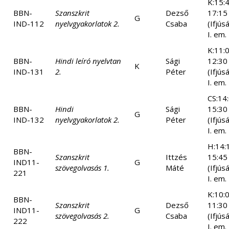
K:15:
BBN-
Szanszkrit
Dezső
17:15
G
IND-112
nyelvgyakorlatok 2.
Csaba
(Ifjús
I. em.
K:11:
BBN-
Hindi leíró nyelvtan
Sági
12:30
K
IND-131
2.
Péter
(Ifjús
I. em.
CS:14
BBN-
Hindi
Sági
15:30
G
IND-132
nyelvgyakorlatok 2.
Péter
(Ifjús
I. em.
H:14:
BBN-
Szanszkrit
Ittzés
15:45
IND11-
G
szövegolvasás 1.
Máté
(Ifjús
221
I. em.
K:10:
BBN-
Szanszkrit
Dezső
11:30
IND11-
G
szövegolvasás 2.
Csaba
(Ifjús
222
I. em.