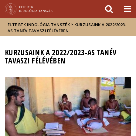
Események
ELTE a
Hírek
sajtóban
>
ELTE BTK INDOLÓGIA TANSZÉK
KURZUSAINK A 2022/2023-
AS TANÉV TAVASZI FÉLÉVÉBEN
KURZUSAINK A 2022/2023-AS TANÉV
TAVASZI FÉLÉVÉBEN