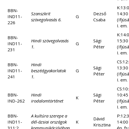
K:13:
BBN-
Szanszkrit
Dezső
14:30
IND11-
G
szövegolvasás 6.
Csaba
(Ifjús
226
I. em.
K:14:
BBN-
Hindi szövegolvasás
Sági
15:30
IND11-
G
1.
Péter
(Ifjús
231
I. em.
CS:12
BBN-
Hindi
Sági
13:30
IND11-
beszédgyakorlatok
G
Péter
(Ifjús
241
1.
I. em.
CS:10
BBN-
Hindi
Sági
10:45
K
IND-262
irodalomtörténet
Péter
(Ifjús
I. em.
BBN-
A kultúra szerepe a
P:12:
Dávid
IND11-
dél-ázsiai országok
K
14:00
Krisztina
311:2
kommunikációjában
ép. fs