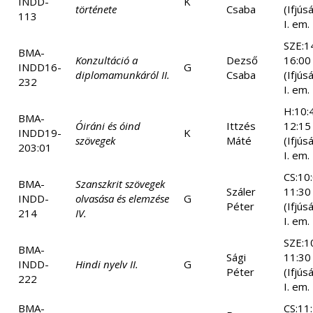
INDD-
K
története
Csaba
(Ifjús
113
I. em.
SZE:1
BMA-
Konzultáció a
Dezső
16:00
INDD16-
G
diplomamunkáról II.
Csaba
(Ifjús
232
I. em.
H:10:
BMA-
Óiráni és óind
Ittzés
12:15
INDD19-
K
szövegek
Máté
(Ifjús
203:01
I. em.
CS:10
BMA-
Szanszkrit szövegek
Száler
11:30
INDD-
olvasása és elemzése
G
Péter
(Ifjús
214
IV.
I. em.
SZE:1
BMA-
Sági
11:30
INDD-
Hindi nyelv II.
G
Péter
(Ifjús
222
I. em.
BMA-
CS:11