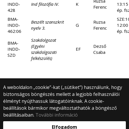
Ruzsa
INDD-
Ind filozófia IV.
K
13:15
Ferenc
428
ép. fs
BMA-
SZE:1
Beszélt szanszkrit
Ruzsa
INDD-
G
12:00
nyelv 3.
Ferenc
462:06
ép. fs
Szakdolgozat
BMA-
(Egyéni
Dezső
INDD-
EF
szakdolgozati
Csaba
SZD
felkészülés)
A weboldalon „cookie”-kat („sütiket”) használunk, hogy
biztonságos böngészés mellett a legjobb felhasználói
© 2025 Eötvös Loránd Tudományegyetem
élményt nyújthassuk látogatóinknak. A cookie-
Minden jog fenntartva.
beállítások bármikor megváltoztathatók a böngésző
1053 Budapest, Egyetem tér 1–3.
Központi telefonszám: +36 1 411 6500
beállításaiban.
További információ
Webfejlesztés:
Elfogadom