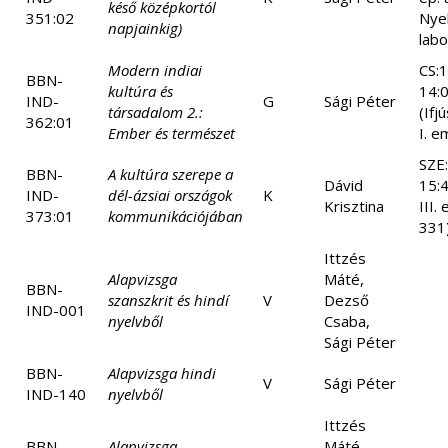
késő középkortól
351:02
Nyel
napjainkig)
labo
Modern indiai
CS:1
BBN-
kultúra és
14:
IND-
G
Sági Péter
társadalom 2.:
(Ifj
362:01
Ember és természet
I. e
SZE
BBN-
A kultúra szerepe a
Dávid
15:4
IND-
dél-ázsiai országok
K
Krisztina
III.
373:01
kommunikációjában
331
Ittzés
Alapvizsga
Máté,
BBN-
szanszkrit és hindí
V
Dezső
IND-001
nyelvből
Csaba,
Sági Péter
BBN-
Alapvizsga hindi
V
Sági Péter
IND-140
nyelvből
Ittzés
BBN-
Alapvizsga
Máté,