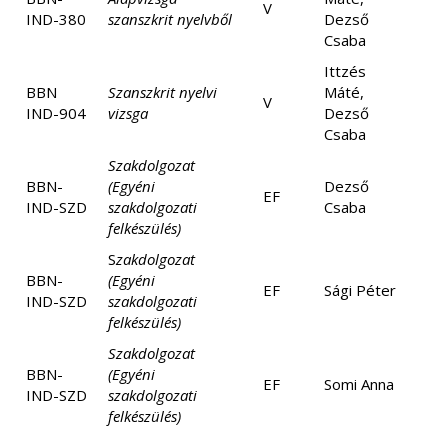
V
IND-380
szanszkrit nyelvből
Dezső
Csaba
Ittzés
BBN
Szanszkrit nyelvi
Máté,
V
IND-904
vizsga
Dezső
Csaba
Szakdolgozat
BBN-
(Egyéni
Dezső
EF
IND-SZD
szakdolgozati
Csaba
felkészülés)
S
zakdolgozat
BBN-
(Egyéni
EF
Sági Péter
IND-SZD
szakdolgozati
felkészülés)
Szakdolgozat
BBN-
(Egyéni
EF
Somi Anna
IND-SZD
szakdolgozati
felkészülés)