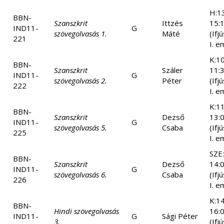
H:1
BBN-
Szanszkrit
Ittzés
15:
IND11-
G
szövegolvasás 1.
Máté
(Ifj
221
I. e
K:10
BBN-
Szanszkrit
Száler
11:
IND11-
G
szövegolvasás 2.
Péter
(Ifj
222
I. e
K:11
BBN-
Szanszkrit
Dezső
13:
IND11-
G
szövegolvasás 5.
Csaba
(Ifj
225
I. e
SZE
BBN-
Szanszkrit
Dezső
14:
IND11-
G
szövegolvasás 6.
Csaba
(Ifj
226
I. e
K:14
BBN-
Hindi szövegolvasás
16:
IND11-
G
Sági Péter
3.
(Ifj