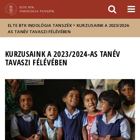
Események
ELTE a
Hírek
sajtóban
>
ELTE BTK INDOLÓGIA TANSZÉK
KURZUSAINK A 2023/2024-
AS TANÉV TAVASZI FÉLÉVÉBEN
KURZUSAINK A 2023/2024-AS TANÉV
TAVASZI FÉLÉVÉBEN