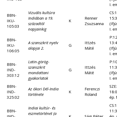
I. e
Vizuális kultúra
CS:1
BBN-
Indiában a 19.
Renner
15:
IKU-
K
századtól
Zsuzsanna
(Ifj
105:03
napjainkig
I. e
P:12
BBN-
A szanszkrit nyelv
Ittzés
13:
IKU-
G
alapjai 2.
Máté
(Ifj
106:05
I. e
Latin-görög-
P:10
BBN-
szanszkrit
Ittzés
11:
IND-
G
mondattani
Máté
(Ifj
303:12
gyakorlatok
I. e
BBN-
SZE
Az ókori Dél-India
Ferenczi
IND-
K
18:
története
Roland
325:02
ép. 
CS:1
Indiai kultúr- és
BBN-
11:
eszmetörténet (a
IND-
K
Sági Péter
ép. 