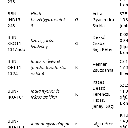
233
I. e
BBN-
Hindi
Anita
SZE
IND15-
beszédgyakorlatok
G
Gyanendra
15:
243
3.
Shukla
(onl
K:08
BBN-
Dezső
Szöveg, írás,
09:
XKO11-
G
Csaba,
kiadvány
(Ifj
131/indo
Sági Péter
I. e
BBN-
Indiai művészet
CS:1
Renner
OKE11-
(hindu, buddhista,
K
17:3
Zsuzsanna
132:5
iszlám)
II. 
Ittzés,
SZE
Dezső,
BBN-
India nyelvei és
11:
K
Ferenczi,
IKU-101
írásos emlékei
(Ifj
Hidas,
I. e
Jeney, Sági
K:13
BBN-
14:
A hindi nyelv alapjai
K
Sági Péter
IKU-103
(Ifj