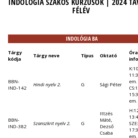
INDOLÓGIA SZAKOS KURZUSOK | 2024 TA
FÉLÉV
INDOLÓGIA BA
Tárgy
Óra
Tárgy neve
Típus
Oktató
kódja
inf
K:10
11:30
BBN-
em. 
Hindi nyelv 2.
G
Sági Péter
IND-142
CS:1
15:30
em.
H:1
Ittzés
13:4
BBN-
Máté,
Szanszkrit nyelv 2.
G
SZE
IND-382
Dezső
17:30
Csaba
em.