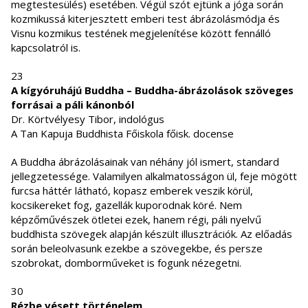
megtestesülés) esetében. Végül szót ejtünk a jóga során
kozmikussá kiterjesztett emberi test ábrázolásmódja és
Visnu kozmikus testének megjelenítése között fennálló
kapcsolatról is.
23
A kígyóruhájú Buddha – Buddha-ábrázolások szöveges
forrásai a páli kánonból
Dr. Körtvélyesy Tibor, indológus
A Tan Kapuja Buddhista Főiskola főisk. docense
A Buddha ábrázolásainak van néhány jól ismert, standard
jellegzetessége. Valamilyen alkalmatosságon ül, feje mögött
furcsa háttér látható, kopasz emberek veszik körül,
kocsikereket fog, gazellák kuporodnak köré. Nem
képzőművészek ötletei ezek, hanem régi, páli nyelvű
buddhista szövegek alapján készült illusztrációk. Az előadás
során beleolvasunk ezekbe a szövegekbe, és persze
szobrokat, domborműveket is fogunk nézegetni.
30
Rézbe vésett történelem