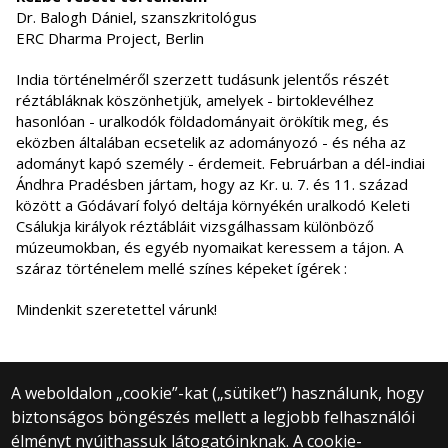
Dr. Balogh Dániel, szanszkritológus
ERC Dharma Project, Berlin
India történelméről szerzett tudásunk jelentős részét
réztábláknak köszönhetjük, amelyek - birtoklevélhez
hasonlóan - uralkodók földadományait örökítik meg, és
eközben általában ecsetelik az adományozó - és néha az
adományt kapó személy - érdemeit. Februárban a dél-indiai
Ándhra Pradésben jártam, hogy az Kr. u. 7. és 11. század
között a Gódávarí folyó deltája környékén uralkodó Keleti
Csálukja királyok réztábláit vizsgálhassam különböző
múzeumokban, és egyéb nyomaikat keressem a tájon. A
száraz történelem mellé színes képeket ígérek :
Mindenkit szeretettel várunk!
A weboldalon „cookie”-kat („sütiket”) használunk, hogy
biztonságos böngészés mellett a legjobb felhasználói
© 2025 Eötvös Loránd Tudományegyetem
élményt nyújthassuk látogatóinknak. A cookie-
Minden jog fenntartva.