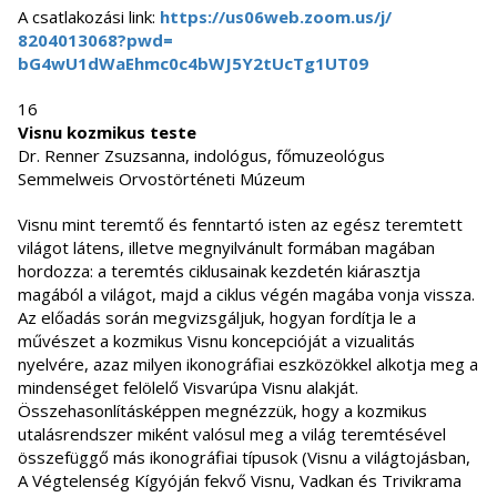
A csatlakozási link:
https://us06web.zoom.us/j/
8204013068?pwd=
bG4wU1dWaEhmc0c4bWJ5Y2tUcTg1UT
09
16
Visnu kozmikus teste
Dr. Renner Zsuzsanna, indológus, főmuzeológus
Semmelweis Orvostörténeti Múzeum
Visnu mint teremtő és fenntartó isten az egész teremtett
világot látens, illetve megnyilvánult formában magában
hordozza: a teremtés ciklusainak kezdetén kiárasztja
magából a világot, majd a ciklus végén magába vonja vissza.
Az előadás során megvizsgáljuk, hogyan fordítja le a
művészet a kozmikus Visnu koncepcióját a vizualitás
nyelvére, azaz milyen ikonográfiai eszközökkel alkotja meg a
mindenséget felölelő Visvarúpa Visnu alakját.
Összehasonlításképpen megnézzük, hogy a kozmikus
utalásrendszer miként valósul meg a világ teremtésével
összefüggő más ikonográfiai típusok (Visnu a világtojásban,
A Végtelenség Kígyóján fekvő Visnu, Vadkan és Trivikrama