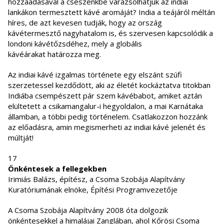
hozzáadásával a csészénkbe varázsolhatjuk az indiai
lankákon termesztett kávé aromáját? India a teájáról méltán
híres, de azt kevesen tudják, hogy az ország
kávétermesztő nagyhatalom is, és szervesen kapcsolódik a
londoni kávétőzsdéhez, mely a globális
kávéárakat határozza meg.
Az indiai kávé izgalmas története egy elszánt szúfi
szerzetessel kezdődött, aki az életét kockáztatva titokban
Indiába csempészett pár szem kávébabot, amiket aztán
elültetett a csikamangalur-i hegyoldalon, a mai Karnátaka
államban, a többi pedig történelem. Csatlakozzon hozzánk
az előadásra, amin megismerheti az indiai kávé jelenét és
múltját!
17
Önkéntesek a fellegekben
Irimiás Balázs, építész, a Csoma Szobája Alapítvány
Kuratóriumának elnöke, Építési Programvezetője
A Csoma Szobája Alapítvány 2008 óta dolgozik
önkéntesekkel a himalájai Zanglában, ahol Kőrösi Csoma