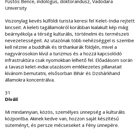
Füstös Bence, indológus, doktorandusz, Vadodara
University
Viszonylag kevés külföldi turista keresi fel Kelet-India rejtett
kincseit. A keleti tagállamokról korábban kialakult kép máig
beárnyékolja a térség kulturális, történelmi és természeti
nevezetességeit. Az utazónak több nehézséggel is szembe
kell néznie a buddhák és tírthankarák földjén, mivel a
nagyvárosokon kívül a turizmus és a hozzá kapcsolódó
infrastruktúra csak nyomokban lelhető fel. Előadásom során
a tavaszi kelet-indiai utazásom emlékezetes pillanatait
kívánom bemutatni, elsősorban Bihár és Dzshárkhand
államokra koncentrálva.
31
Díválí
Mi mindannyian, közös, személyes ünnepség a kulturális
központba. Akinek kedve van, hozzon saját készítésű
süteményt, és persze mécseseket a Fény ünnepére.