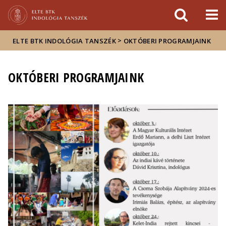
Események
ELTE a
Hírek
sajtóban
>
ELTE BTK INDOLÓGIA TANSZÉK
OKTÓBERI PROGRAMJAINK
OKTÓBERI PROGRAMJAINK