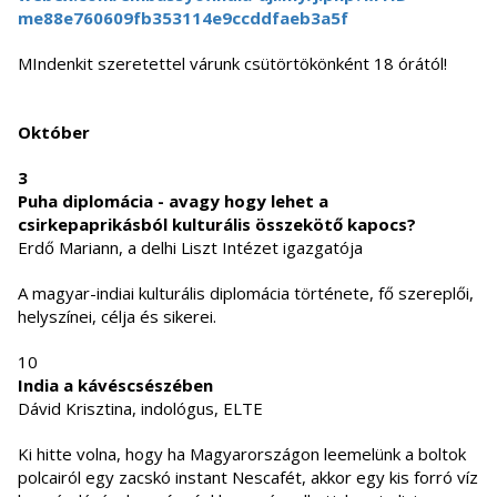
me88e760609fb353114e9ccddfaeb3
a5f
MIndenkit szeretettel várunk csütörtökönként 18 órától!
Október
3
Puha diplomácia - avagy hogy lehet a
csirkepaprikásból kulturális összekötő kapocs?
Erdő Mariann, a delhi Liszt Intézet igazgatója
A magyar-indiai kulturális diplomácia története, fő szereplői,
helyszínei, célja és sikerei.
10
India a kávéscsészében
Dávid Krisztina, indológus, ELTE
Ki hitte volna, hogy ha Magyarországon leemelünk a boltok
polcairól egy zacskó instant Nescafét, akkor egy kis forró víz