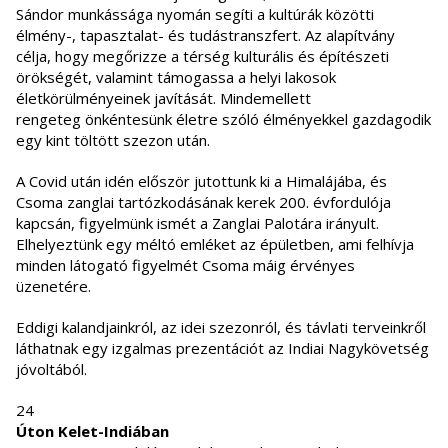
Sándor munkássága nyomán segíti a kultúrák közötti
élmény-, tapasztalat- és tudástranszfert. Az alapítvány
célja, hogy megőrizze a térség kulturális és építészeti
örökségét, valamint támogassa a helyi lakosok
életkörülményeinek javítását. Mindemellett
rengeteg önkéntesünk életre szóló élményekkel gazdagodik
egy kint töltött szezon után.
A Covid után idén először jutottunk ki a Himalájába, és
Csoma zanglai tartózkodásának kerek 200. évfordulója
kapcsán, figyelmünk ismét a Zanglai Palotára irányult.
Elhelyeztünk egy méltó emléket az épületben, ami felhívja
minden látogató figyelmét Csoma máig érvényes
üzenetére.
Eddigi kalandjainkról, az idei szezonról, és távlati terveinkről
láthatnak egy izgalmas prezentációt az Indiai Nagykövetség
jóvoltából.
24
Úton Kelet-Indiában