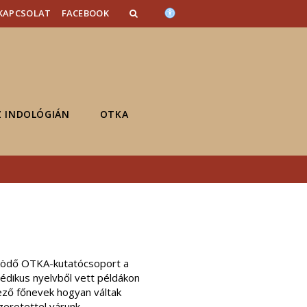
KAPCSOLAT
FACEBOOK
Z INDOLÓGIÁN
OTKA
űködő OTKA-kutatócsoport a
édikus nyelvből vett példákon
jező főnevek hogyan váltak
eretettel várunk.