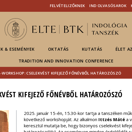
Események
ELTE a
Hírek
FELVÉTELIZŐKNEK
IND OLVASÓSAROK
sajtóban
EK & ESEMÉNYEK
OKTATÁS
KUTATÁS
ÉLET A
TRADITION AND INNOVATION CONFERENCE
-WORKSHOP: CSELEKVÉST KIFEJEZŐ FŐNÉVBŐL HATÁROZÓSZÓ
KVÉST KIFEJEZŐ FŐNÉVBŐL HATÁROZÓSZÓ
2025. január 15-én, 15.30-kor tartja a tanszéken m
következő workshopját. Az alkalmon
Ittzés Máté
a v
keresztül mutatja be, hogy bizonyos cselekvést kife
határozószókká. Az eseményen minden érdeklődőt sz