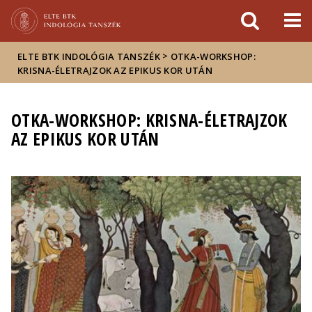
Események
ELTE a
Hírek
sajtóban
>
ELTE BTK INDOLÓGIA TANSZÉK
OTKA-WORKSHOP:
KRISNA-ÉLETRAJZOK AZ EPIKUS KOR UTÁN
OTKA-WORKSHOP: KRISNA-ÉLETRAJZOK
AZ EPIKUS KOR UTÁN