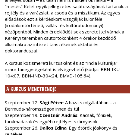
amelyet sokan ‒ és talán nem is minden ok nélkül ‒ a
"mesés" Kelet egyik jellegzetes sajátosságának tartanak: a
rejtély és a varázslat, a csoda és a misztikum. Az egyes
előadások ezt a kérdéskört vizsgálják különféle
(irodalomtörténeti, vallás- és kultúratudományi)
nézőpontból. Minden érdeklődőt sok szeretettel várnak a
Kerényi teremben csütörtökönként 4 órakor kezdődő
alkalmakra az intézet tanszékeinek oktatói és
doktoranduszai.
A kurzus közismereti kurzusként és az "India kultúrája"
minor tanegységeként is elvégezhető (kódjai: BBN-IKU-
104:07, BBN-IND-304:24, BMVD-105:64).
A KURZUS MENETRENDJE
Szeptember 12.
Sági Péter
: A haza szolgálatában – a
Bermuda-háromszögön innen és túl
Szeptember 19.
Czentnár András
: Kacsák, főnixek,
turulmadarak és egyéb rejtélyes szárnyasok
Szeptember 26.
Dallos Edina
: Egy ótörök jóskönyv és
rejtélyei