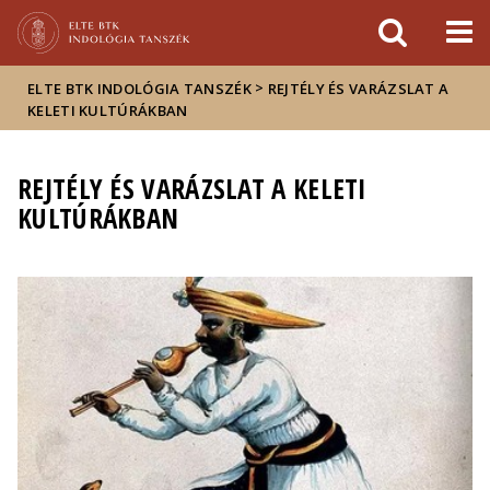
Események
ELTE a
Hírek
sajtóban
>
ELTE BTK INDOLÓGIA TANSZÉK
REJTÉLY ÉS VARÁZSLAT A
KELETI KULTÚRÁKBAN
REJTÉLY ÉS VARÁZSLAT A KELETI
KULTÚRÁKBAN