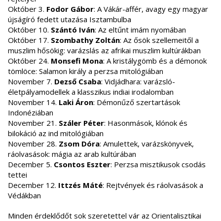
Október 3.
Fodor Gábor
: A Vákár-affér, avagy egy magyar
újságíró fedett utazása Isztambulba
Október 10.
Szántó Iván
: Az eltűnt imám nyomában
Október 17.
Szombathy Zoltán
: Az ősök szellemeitől a
muszlim hősökig: varázslás az afrikai muszlim kultúrákban
Október 24.
Monsefi Mona
: A kristálygömb és a démonok
tömlöce: Salamon király a perzsa mitológiában
November 7.
Dezső Csaba
: Vidjádhara: varázsló-
életpályamodellek a klasszikus indiai irodalomban
November 14.
Laki Áron
: Démonűző szertartások
Indonéziában
November 21.
Száler Péter
: Hasonmások, klónok és
bilokáció az ind mitológiában
November 28.
Zsom Dóra
: Amulettek, varázskönyvek,
ráolvasások: mágia az arab kultúrában
December 5.
Csontos Eszter
: Perzsa misztikusok csodás
tettei
December 12.
Ittzés Máté
: Rejtvények és ráolvasások a
Védákban
Minden érdeklődőt sok szeretettel vár az Orientalisztikai