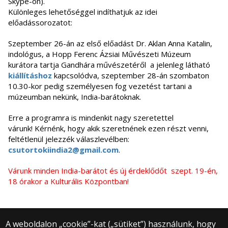
Skype-on).
Különleges lehetőséggel indíthatjuk az idei
előadássorozatot:
Szeptember 26-án az első előadást Dr. Aklan Anna Katalin,
indológus, a Hopp Ferenc Ázsiai Művészeti Múzeum
kurátora tartja Gandhára művészetéről a jelenleg látható
kiállításhoz
kapcsolódva, szeptember 28-án szombaton
10.30-kor pedig személyesen fog vezetést tartani a
múzeumban nekünk, India-barátoknak.
Erre a programra is mindenkit nagy szeretettel
várunk! Kérnénk, hogy akik szeretnének ezen részt venni,
feltétlenül jelezzék válaszlevélben:
csutortokiindia2@gmail.com
.
Várunk minden India-barátot és új érdeklődőt szept. 19-én,
18 órakor a Kulturális Központban!
A weboldalon „cookie”-kat („sütiket”) használunk, hogy