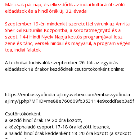
Már csak pár nap, és elkezdődik az indiai kultúráról szóló
előadások és a hindí órák új, 32. évada!
Szeptember 19-én mindenkit szeretettel várunk az Amrita
Sher-Gil Kulturális Központba, a sorozatmegnyitó és a
szept. 14-i Hindí Nyelv Napja kettős programjával: lesz
zene és tánc, versek hindiül és magyarul, a program végén
tea, indiai falatok.
A technikai tudnivalók szeptember 26-tól: az egyórás
előadások 18 órakor kezdődnek csütörtökönként online:
https://embassyofindia-ajl.my.
webex.com/embassyofindia-
ajl.
my/j.php?MTID=
me88e760609fb353114e9ccddfaeb3
a5f
Csütörtökönként
a kezdő hindí órák 19-20 óra között,
a középhaladó csoport 17-18 óra között lesznek,
a haladó hindí órák keddenként 18-20 óra között (a szokott