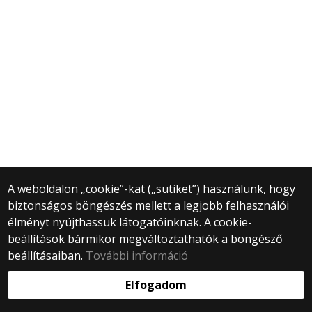
A weboldalon „cookie”-kat („sütiket”) használunk, hogy
biztonságos böngészés mellett a legjobb felhasználói
élményt nyújthassuk látogatóinknak. A cookie-
beállítások bármikor megváltoztathatók a böngésző
beállításaiban.
További információ
Elfogadom