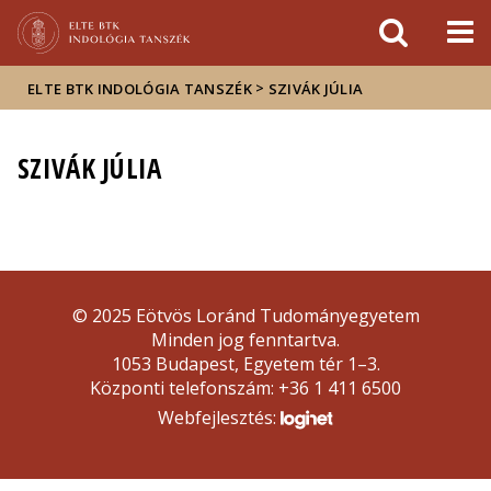
Események
ELTE a
Hírek
sajtóban
>
ELTE BTK INDOLÓGIA TANSZÉK
SZIVÁK JÚLIA
SZIVÁK JÚLIA
© 2025 Eötvös Loránd Tudományegyetem
Minden jog fenntartva.
1053 Budapest, Egyetem tér 1–3.
Központi telefonszám: +36 1 411 6500
Webfejlesztés: