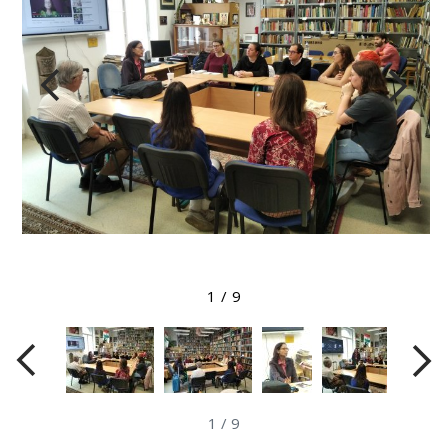
Megtekintés nagyobb méretben
1
/
9
1
/
9