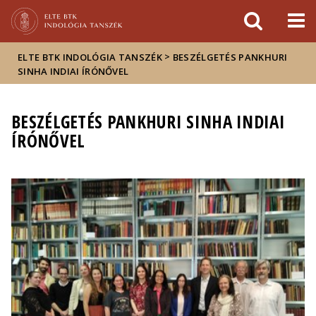
Események
ELTE a
Hírek
sajtóban
>
ELTE BTK INDOLÓGIA TANSZÉK
BESZÉLGETÉS PANKHURI
SINHA INDIAI ÍRÓNŐVEL
BESZÉLGETÉS PANKHURI SINHA INDIAI
ÍRÓNŐVEL