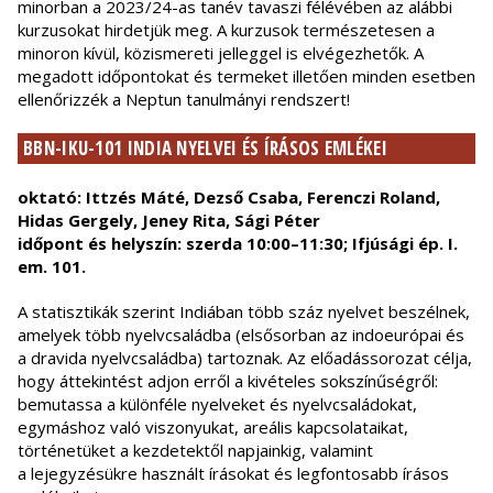
minorban a 2023/24-as tanév tavaszi félévében az alábbi
kurzusokat hirdetjük meg. A kurzusok természetesen a
minoron kívül, közismereti jelleggel is elvégezhetők. A
megadott időpontokat és termeket illetően minden esetben
ellenőrizzék a Neptun tanulmányi rendszert!
BBN-IKU-101 INDIA NYELVEI ÉS ÍRÁSOS EMLÉKEI
oktató: Ittzés Máté, Dezső Csaba, Ferenczi Roland,
Hidas Gergely, Jeney Rita, Sági Péter
időpont és helyszín: szerda 10:00–11:30; Ifjúsági ép. I.
em. 101.
A statisztikák szerint Indiában több száz nyelvet beszélnek,
amelyek több nyelvcsaládba (elsősorban az indoeurópai és
a dravida nyelvcsaládba) tartoznak. Az előadássorozat célja,
hogy áttekintést adjon erről a kivételes sokszínűségről:
bemutassa a különféle nyelveket és nyelvcsaládokat,
egymáshoz való viszonyukat, areális kapcsolataikat,
történetüket a kezdetektől napjainkig, valamint
a lejegyzésükre használt írásokat és legfontosabb írásos