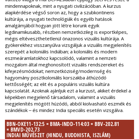
mindennapoknak, mint a nyugati civilizációban. A kurzus
alapkérdése végső soron az, hogy a szubkontinens
kultúrája, a nyugati technológiák és egyéb hatások
amalgámjából hogyan jött létre korunk egyik
legdinamikusabb, részben nemzetközileg is exportképes,
mégis eltéveszthetetlenül önazonos vizuális kultúrája. A
gyökerekhez visszanyúlva vizsgáljuk a vizuális megjelenítés
szerepét a koloniális Indiában; a koloniális és modern
eszmeáramlatokhoz kapcsolódó, valamint a nemzeti
mozgalom által meghonosított vizuális rendszereket és
kifejezésmódokat; nemzetköziség/modernség és
hagyomány posztkoloniális korszakba áthúzódó
kettősségét; az elit és a populáris vizuális kultúra
kapcsolatát. Azoknak ajánljuk ezt a kurzust, akiket érdekel a
képekben megjelenő társadalom, valamint a vizuális
megjelenítés mögött húzódó, abból kiolvasható eszmék és
szándékok ‒ és mindez India speciális esetén vizsgálva.
BBN-OKE11-132:5 = BMA-INDD-114:03 = BBV-202.81
= BMVD-202.73
INDIAI MŰVÉSZET (HINDU, BUDDHISTA, ISZLÁM)