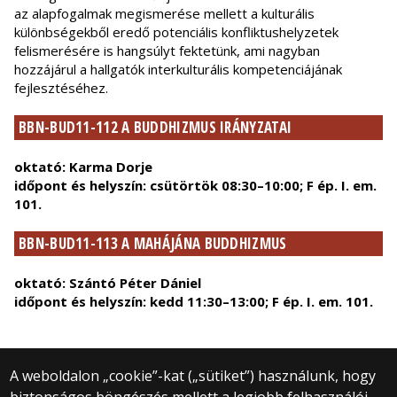
az alapfogalmak megismerése mellett a kulturális
különbségekből eredő potenciális konfliktushelyzetek
felismerésére is hangsúlyt fektetünk, ami nagyban
hozzájárul a hallgatók interkulturális kompetenciájának
fejlesztéséhez.
BBN-BUD11-112 A BUDDHIZMUS IRÁNYZATAI
oktató: Karma Dorje
időpont és helyszín: csütörtök 08:30–10:00; F ép. I. em.
101.
BBN-BUD11-113 A MAHÁJÁNA BUDDHIZMUS
oktató: Szántó Péter Dániel
időpont és helyszín: kedd 11:30–13:00; F ép. I. em. 101.
A weboldalon „cookie”-kat („sütiket”) használunk, hogy