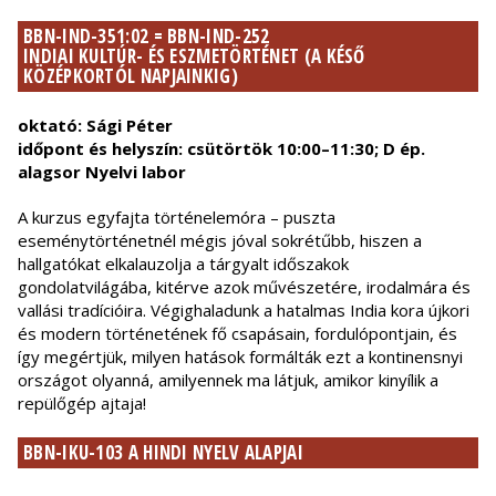
BBN-IND-351:02 = BBN-IND-252
INDIAI KULTÚR- ÉS ESZMETÖRTÉNET (A KÉSŐ
KÖZÉPKORTÓL NAPJAINKIG)
oktató: Sági Péter
időpont és helyszín: csütörtök 10:00–11:30; D ép.
alagsor Nyelvi labor
A kurzus egyfajta történelemóra – puszta
eseménytörténetnél mégis jóval sokrétűbb, hiszen a
hallgatókat elkalauzolja a tárgyalt időszakok
gondolatvilágába, kitérve azok művészetére, irodalmára és
vallási tradícióira. Végighaladunk a hatalmas India kora újkori
és modern történetének fő csapásain, fordulópontjain, és
így megértjük, milyen hatások formálták ezt a kontinensnyi
országot olyanná, amilyennek ma látjuk, amikor kinyílik a
repülőgép ajtaja!
BBN-IKU-103 A HINDI NYELV ALAPJAI