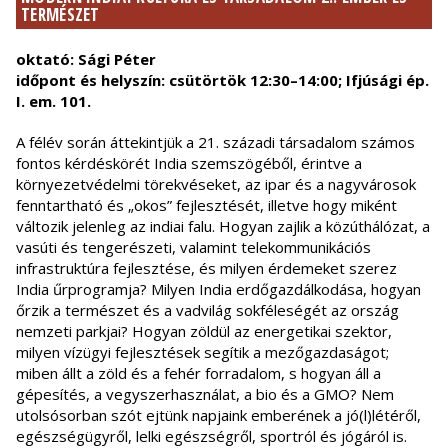
TERMÉSZET
oktató: Sági Péter
időpont és helyszín: csütörtök 12:30–14:00; Ifjúsági ép.
I. em. 101.
A félév során áttekintjük a 21. századi társadalom számos
fontos kérdéskörét India szemszögéből, érintve a
környezetvédelmi törekvéseket, az ipar és a nagyvárosok
fenntartható és „okos” fejlesztését, illetve hogy miként
változik jelenleg az indiai falu. Hogyan zajlik a közúthálózat, a
vasúti és tengerészeti, valamint telekommunikációs
infrastruktúra fejlesztése, és milyen érdemeket szerez
India űrprogramja? Milyen India erdőgazdálkodása, hogyan
őrzik a természet és a vadvilág sokféleségét az ország
nemzeti parkjai? Hogyan zöldül az energetikai szektor,
milyen vízügyi fejlesztések segítik a mezőgazdaságot;
miben állt a zöld és a fehér forradalom, s hogyan áll a
gépesítés, a vegyszerhasználat, a bio és a GMO? Nem
utolsósorban szót ejtünk napjaink emberének a jó(l)létéről,
egészségügyről, lelki egészségről, sportról és jógáról is.