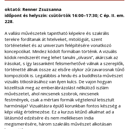
oktató: Renner Zsuzsanna
időpont és helyszín: csütörtök 16:00–17:30; C ép. II. em.
228.
A vallási művészetek tapintható képekre és szakrális
terekre fordítanak át hitelveket, mitológiát, szent
történeteket és az univerzum felépítésére vonatkozó
koncepciókat. Mindez kódolt formában történik. A vizuális
kódok rendszerét meg lehet tanulni „olvasni”, akárcsak az
írásokat, s így lassanként felismerhetővé válnak a szereplők,
történetté állnak össze az elsőre olykor zűrzavarosnak tűnő
kompozíciók is. Legalábbis a hindu és a buddhista művészet
vizuális titkosírásához van ilyen kulcs. De vajon hogyan
közelítsük meg az emberábrázolást nélkülöző iszlám
művészetet, ahol nincsenek szobrok, nincsenek
festmények, csak a mértani formák végtelenül letisztult
harmóniája? Vizualitásra épülő korunkban fontos készség a
képi világ értelmezése. Ez a kurzus kitűnő alkalmat ad a
látásmód edzésére és nem mellékesen India
megismerésére, három szakrális művészet alkotásain