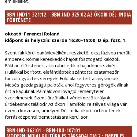
emlékeiket.
BBN-IND11-321:12 = BBN-IND-325:02 AZ ÓKORI DÉL-INDIA
TÖRTÉNETE
oktató: Ferenczi Roland
időpont és helyszín: szerda 16:30–18:00; D ép. fszt. 1.
Szent fák körül banánlevélként reszkető, eksztázisba merült
emberek. Római kereskedők hajóit fosztogató kalózok.
Fákban élő istenek, akik rabul ejtik a hajadonok szívét.
Hullákkal borított, elefántléptek szántotta csatamezőn
táncoló győztes seregek. Föld alá rejtett aranykincsek.
Mesés gazdagságú paloták, ahol fegyveres görögök állnak
őrt a kapuknál. Pálmalovon lovagló reménytelen
szerelmesek. Szent őrzőfáikat védelmező királyok.
Érdekesnek találod? Az ókori Tamilföld rejtélyes világa vár
ezen a kurzuson, amelyen Dél-India ókori történetének
forrásközpontú bemutatására kerül sor.
BBN-IND-362:01 = BBN-IKU-107:01
MODERN INDIAI KULTÚRA ÉS TÁRSADALOM 2.: EMBER ÉS