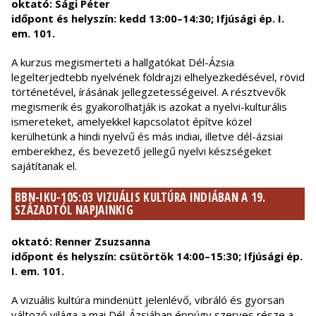
oktató: Sági Péter
időpont és helyszín: kedd 13:00–14:30; Ifjúsági ép. I.
em. 101.
A kurzus megismerteti a hallgatókat Dél-Ázsia
legelterjedtebb nyelvének földrajzi elhelyezkedésével, rövid
történetével, írásának jellegzetességeivel. A résztvevők
megismerik és gyakorolhatják is azokat a nyelvi-kulturális
ismereteket, amelyekkel kapcsolatot építve közel
kerülhetünk a hindi nyelvű és más indiai, illetve dél-ázsiai
emberekhez, és bevezető jellegű nyelvi készségeket
sajátítanak el.
BBN-IKU-105:03 VIZUÁLIS KULTÚRA INDIÁBAN A 19.
SZÁZADTÓL NAPJAINKIG
oktató: Renner Zsuzsanna
időpont és helyszín: csütörtök 14:00–15:30; Ifjúsági ép.
I. em. 101.
A vizuális kultúra mindenütt jelenlévő, vibráló és gyorsan
változó világa a mai Dél-Ázsiában éppúgy szerves része a