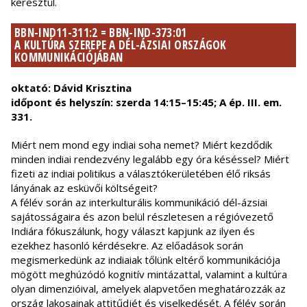
keresztül.
BBN-IND11-311:2 = BBN-IND-373:01
A KULTÚRA SZEREPE A DÉL-ÁZSIAI ORSZÁGOK
KOMMUNIKÁCIÓJÁBAN
oktató: Dávid Krisztina
időpont és helyszín: szerda 14:15–15:45; A ép. III. em.
331.
Miért nem mond egy indiai soha nemet? Miért kezdődik
minden indiai rendezvény legalább egy óra késéssel? Miért
fizeti az indiai politikus a választókerületében élő riksás
lányának az esküvői költségeit?
A félév során az interkulturális kommunikáció dél-ázsiai
sajátosságaira és azon belül részletesen a régióvezető
Indiára fókuszálunk, hogy választ kapjunk az ilyen és
ezekhez hasonló kérdésekre. Az előadások során
megismerkedünk az indiaiak tőlünk eltérő kommunikációja
mögött meghúzódó kognitív mintázattal, valamint a kultúra
olyan dimenzióival, amelyek alapvetően meghatározzák az
ország lakosainak attitűdjét és viselkedését. A félév során