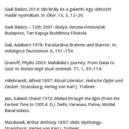
Gaál Balázs 2014: Sibi király és a galamb: egy üldözött
madár nyomában. In:
Ókor
. 13, 3, 12–20.
Gaál Balázs – Tóth 2001: Ibolya:
Varuṇa-himnuszok
.
Budapest, Tan Kapuja Buddhista Főiskola.
Gail, Adalbert 1978: Paraśurāma Brahmin and Warrior. In:
Indologica Taurinensia.
6, 151–154.
Granoff, Phyllis 2003: Mahākāla’s Journey: From Gaṇa to
God. In:
Rivista degli studi orientali.
77, 1, 95–114.
Hillebrandt, Alfred 1897:
Ritual-Literatur.
Vedische Opfer und
Zauber.
Strassburg, Verlag von Karl J. Trübner.
Jain, Kailash Chand 1972:
Malwa through the Ages (From the
Earliest Time to 1305 A. D.).
Delhi, Varanasi, Patna, Motilal
Banarsidass.
Macdonell, Arthur Anthony 1897:
Vedic Mythology.
Strassburg, Verlag von Karl J. Trübner.