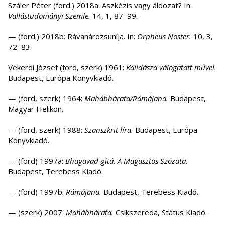
Száler Péter (ford.) 2018a: Aszkézis vagy áldozat? In:
Vallástudományi Szemle.
14, 1, 87–99.
— (ford.) 2018b: Rávanárdzsuníja. In:
Orpheus Noster.
10, 3,
72–83.
Vekerdi József (ford, szerk) 1961:
Kálidásza válogatott művei.
Budapest, Európa Könyvkiadó.
— (ford, szerk) 1964:
Mahábhárata/Rámájana.
Budapest,
Magyar Helikon.
— (ford, szerk) 1988:
Szanszkrit líra.
Budapest, Európa
Könyvkiadó.
— (ford) 1997a:
Bhagavad-gítá. A Magasztos Szózata.
Budapest, Terebess Kiadó.
— (ford) 1997b:
Rámájana.
Budapest, Terebess Kiadó.
— (szerk) 2007:
Mahábhárata.
Csíkszereda, Státus Kiadó.