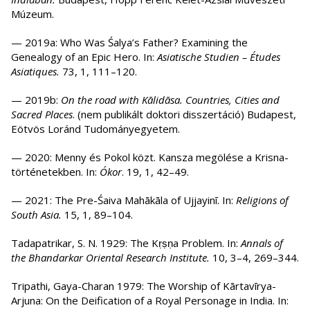
Múzeum.
— 2019a: Who Was Śalya’s Father? Examining the
Genealogy of an Epic Hero. In:
Asiatische Studien – Études
Asiatiques.
73, 1, 111–120.
— 2019b:
On the road with Kālidāsa. Countries, Cities and
Sacred Places
. (nem publikált doktori disszertáció) Budapest,
Eötvös Loránd Tudományegyetem.
— 2020: Menny és Pokol közt. Kansza megölése a Krisna-
történetekben. In:
Ókor
. 19, 1, 42–49.
— 2021: The Pre-Śaiva Mahākāla of Ujjayinī. In:
Religions of
South Asia.
15, 1, 89–104.
Tadapatrikar, S. N. 1929: The Kṛṣṇa Problem. In:
Annals of
the Bhandarkar Oriental Research Institute.
10, 3–4, 269–344.
Tripathi, Gaya-Charan 1979: The Worship of Kārtavīrya-
Arjuna: On the Deification of a Royal Personage in India. In: