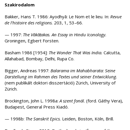
Szakirodalom
Bakker, Hans T. 1986: Ayodhyā: Le Nom et le lieu. In:
Revue
de l’histoire des religions.
203, 1, 53–66.
— 1997:
The Vākāṭakas. An Essay in Hindu Iconology.
Groningen, Egbert Forsten.
Basham 1986 [1954]:
The Wonder That Was India.
Calcutta,
Allahabad, Bombay, Delhi, Rupa Co.
Bigger, Andreas 1997:
Balarama im Mahabharata: Seine
Darstellung im Rahmen des Textes und seiner Entwicklung.
(nem publikált doktori disszertáció) Zürich, University of
Zürich.
Brockington, John L. 1998a:
A szent fonál.
(ford. Gáthy Vera),
Budapest, General Press Kiadó.
— 1998b:
The Sanskrit Epics.
Leiden, Boston, Köln, Brill.