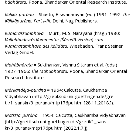
hābhārata.
Poona, Bhandarkar Oriental Research Institute.
Káliká–purána
= Shastri, Biswanarayan (ed.) 1991–1992:
The
Kālikāpurāṇa. Part I–III.
Delhi, Nag Pub­lishers.
Kumáraszambhava
= Murti, M. S. Narayana (hrsg.) 1980:
Vallabhadeva’s Kommentar (Śāradā-Version) zum
Kumārasambhava des Kālidāsa.
Wiesbaden, Franz Steiner
Verlag GmbH.
Mahábhárata
= Sukthankar, Vishnu Sitaram et al. (eds.)
1927–1966:
The Mahābhārata.
Poona, Bhandar­kar Ori­ental
Research Institute.
Márkandéja–purána
= 1954: Calcutta, Caukhamba
Vidyabhavan (http://gre­til.sub.uni-goet­tin­gen.de/gre­
til/1_sans­kr/3_purana/mtp176pu.htm [28.11.2018.]).
Matszja–purána
= 1954: Calcutta, Caukhamba Vidyabhavan
(http://gre­til.sub.uni-goet­tin­gen.de/gre­til/1_sans­
kr/3_purana/mtp176pu.htm [2022.1.7.]).