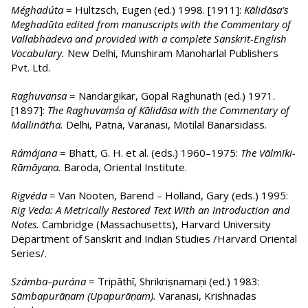
Méghadúta
= Hultzsch, Eugen (ed.) 1998. [1911]:
Kālidāsa’s
Meghadūta edited from manuscripts with the Commentary of
Vallabhadeva and provided with a complete Sanskrit-English
Vocabulary.
New Delhi, Munshiram Manoharlal Publishers
Pvt. Ltd.
Raghuvansa
= Nandargikar, Gopal Raghunath (ed.) 1971.
[1897]:
The Raghuvaṃśa of Kālidāsa with the Commentary of
Mallinātha.
Delhi, Patna, Varanasi, Motilal Banarsidass.
Rámájana
= Bhatt, G. H. et al. (eds.) 1960–1975:
The Vālmīki-
Rāmāyaṇa.
Baroda, Oriental Institute.
Rigvéda
= Van Nooten, Barend – Holland, Gary (eds.) 1995:
Rig Veda: A Metrically Restored Text With an Intro­duction and
Notes.
Cambridge (Massachusetts), Harvard University
Department of Sans­krit and Indian Studies /Harvard Oriental
Series/.
Számba–purána
= Tripāthī, Shrikriṣnamaṇi (ed.) 1983:
Sāmbapurāṇam (Upa­pu­rā­ṇam).
Varanasi, Krish­nadas