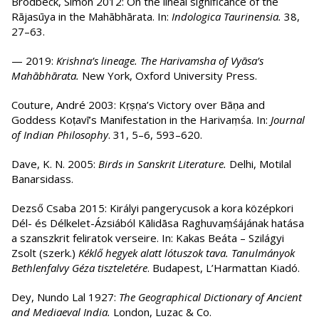
Brodbeck, Simon 2012: On the lineal significance of the
Rājasūya in the Mahābhārata. In:
Indologica Taurinensia.
38,
27–63.
— 2019:
Krishna’s lineage. The Harivamsha of Vyāsa’s
Mahābhārata.
New York, Oxford University Press.
Couture, André 2003: Kṛṣṇa’s Victory over Bāṇa and
Goddess Koṭavī’s Manifestation in the Harivaṃśa. In:
Journal
of Indian Philosophy
. 31, 5–6, 593–620.
Dave, K. N. 2005:
Birds in Sanskrit Literature.
Delhi, Motilal
Banarsidass.
Dezső Csaba 2015: Királyi pangerycusok a kora középkori
Dél- és Délkelet-Ázsiából Kālidāsa Raghuvaṃśájának hatása
a szanszkrit feliratok verseire. In: Kakas Beáta – Szilágyi
Zsolt (szerk.)
Kéklő hegyek alatt lótuszok tava. Tanulmányok
Bethlenfalvy Géza tiszteletére
. Budapest, L’Harmattan Kiadó.
Dey, Nundo Lal 1927:
The Geographical Dictionary of Ancient
and Mediaeval India.
London, Luzac & Co.