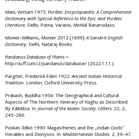
Mani, Vettam 1975:
Purāṇic Encyclopaedia. A Comprehensive
Dictionary with Special Reference to the Epic and Purāṇic
Literature.
Delhi, Patna, Varansi, Motilal Banarsidass.
Monier-Williams, Monier 2012 [1899]:
A Sanskrit-English
Dictionary.
Delhi, Nataraj Books.
Pandanus Database of Plants
=
http://iu.ff.cuni.cz/pandanus/database/ (2022.1.11.).
Pargiter, Frederick Eden 1922:
Ancient Indian Historical
Tradition.
London, Oxford University Press.
Prakash, Buddha 1956: The Geographical and Cultural
Aspects of The Northern Itinerary of Raghu as Described
By Kālidāsa. In:
Journal of the Asiatic Society. Letters.
22, 2,
245–260.
Puskás Ildikó 1990: Magasthenes and the „Indian Gods”
Herakles and Dionysos. In:
Mediterranean Studies.
2, 39–47.