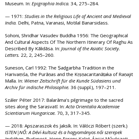
Museum. In:
Epigraphia Indica.
34, 275–284.
— 1971:
Studies in the Religious Life of Ancient and Medieval
India.
Delhi, Patna, Varanasi, Motilal Banarsidass.
Sohoni, Shridhar Vasudev Buddha 1956: The Geographical
And Cultural Aspects Of The Northern Itinerary Of Raghu As
Described By Kālidāsa. In:
Journal of the Asiatic Society.
Letters.
22, 2, 245–260.
Suneson, Carl 1992: The Ṣaḍgarbha Tradition in the
Harivaṃśa, the Purāṇas and the Kṛṣṇacaritanāṭaka of Raṇajit
Malla. In:
Wiener Zeitschrift f
ür die Kunde Südasiens und
Archiv für indische Philosophie.
36 (suppl.), 197–211.
Száler Péter 2017: Balarāma’s pilgrimage to the sacred
sites along the Sarasvatī. In:
Acta Orientalia Academiae
Scientiarum Hungaricae.
70, 3, 317–345.
— 2018: Apszaraszok és Jaksík. In: Válóczi Róbert (szerk.)
ISTEN|NŐ: A Déví-kultusz és a hagyományos női szerepek
Indiában.
Budapest, Hopp Ferenc Kelet-Ázsiai Művészeti