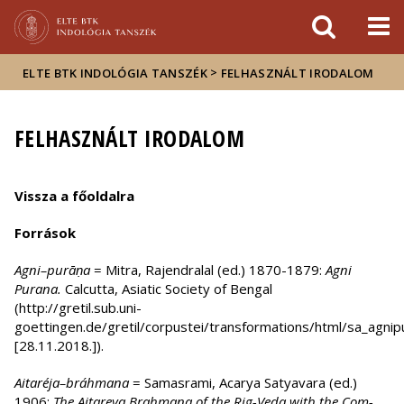
Események
ELTE a
Hírek
sajtóban
>
ELTE BTK INDOLÓGIA TANSZÉK
FELHASZNÁLT IRODALOM
FELHASZNÁLT IRODALOM
Vissza a főoldalra
Források
Agni–purāṇa
= Mitra, Rajendralal (ed.) 1870-1879:
Agni
Purana.
Calcutta, Asiatic Society of Bengal
(http://gretil.sub.uni-
goettingen.de/gretil/corpustei/transformations/html/sa_agni
[28.11.2018.]).
Aitaréja–bráhmana
= Samasrami, Acarya Satyavara (ed.)
1906:
The Aitareya Brahmana of the Rig-Veda with the Com­