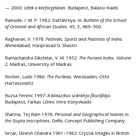
— 2000:
Lélek a körforgásban.
Budapest, Balassi Kiadó.
Raeside, I. M. P. 1982: Dattātreya. In:
Bulletin of the School
of Oriental and African Studies.
45, 3, 489–500.
Raghavan, V. 1978:
Festivals, Sports and Pastimes of India.
Ahmedabad, Hariprasad G. Shastri.
Ramachandra Dikshitar, V. M. 1952:
The Purana Index. Volume
2.
Madras, University of Madras.
Rocher, Ludo 1986:
The Purāṇas.
Wiesbaden, Otto
Harrassowitz.
Ruzsa Ferenc 1997:
A klasszikus szánkhja filozófiája.
Budapest, Farkas Lőrinc Imre Könyvkiadó.
Sharma, Tej Ram 1978:
Personal and Geographical Names in
the Gupta Inscriptions.
Delhi, Concept Publishing Company.
Sircar, Dinesh Chandra 1961–1962: Crystal Intaglio in British