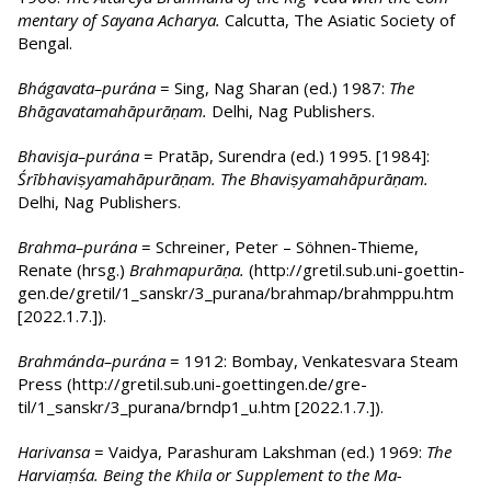
mentary of Sayana Acharya.
Calcutta, The Asiatic Society of
Bengal.
Bhágavata–purána
= Sing, Nag Sharan (ed.) 1987:
The
Bhāgavatamahāpurāṇam.
Del­hi, Nag Pub­li­shers.
Bhavisja–purána
= Pratāp, Surendra (ed.) 1995. [1984]:
Śrībhaviṣyamahāpurāṇam. The Bhaviṣya­mahā­pu­rāṇam.
Delhi, Nag Publishers.
Brahma–purána
= Schreiner, Peter – Söhnen-Thieme,
Renate (hrsg.)
Brahmapurā­ṇa.
(http://­gre­til.sub.uni-goet­tin­
gen.de/gre­til/1_sanskr/3_pu­rana/brah­map/­brah­mp­pu.htm
[2022.1.7.]).
Brahmánda–purána
= 1912: Bombay, Venkatesvara Steam
Press (http://gretil.sub.uni-goet­tin­gen.de­/gre­
til/1_sanskr/3_purana/brndp1_u.htm [2022.1.7.]).
Harivansa
= Vaidya, Parashuram Lakshman (ed.) 1969:
The
Harviaṃśa. Being the Khila or Supplement to the Ma­