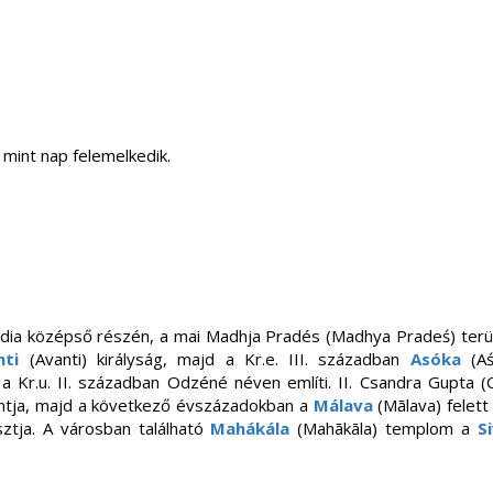
mint nap felemelkedik.
India középső részén, a mai Madhja Pradés (Madhya Pradeś) terület
nti
(Avanti) királyság, majd a Kr.e. III. században
Asóka
(Aś
 Kr.u. II. században Odzéné néven említi. II. Csandra Gupta (
ontja, majd a következő évszázadokban a
Málava
(Mālava) felett
osztja. A városban található
Mahákála
(Mahākāla) templom a
S