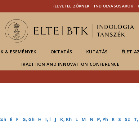
Események
ELTE a
Hírek
FELVÉTELIZŐKNEK
IND OLVASÓSAROK
sajtóban
EK & ESEMÉNYEK
OKTATÁS
KUTATÁS
ÉLET A
TRADITION AND INNOVATION CONFERENCE
zsh
É
F
G, Gh
H
I, Í
J
K, Kh
L
M
N
P, Ph
R
S
Sz
T,