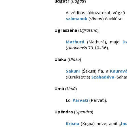
udgátr
(
udgātṛ
)
A védikus áldozatokat végz
számanok
(
sāman
) éneklése.
Ugraszéna
(
Ugrasena
)
Mathurá
(Mathurā), majd
D
(
Harivaṃśa
73.10–36).
Ulúka
(
Ulūka
)
Sakuni
(Śakuni) fia, a
Kaurav
(Kurukṣetra)
Szahadéva
(Sahad
Umá
(
Umā
)
Ld.
Párvatí
(Pārvatī).
Upéndra
(
Upendra
)
Krisna
(Kṛṣṇa) neve, amit „
In