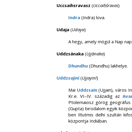
Uccsaihsravasz
(
Uccaiḥśravas
)
Indra
(Indra) lova.
Udaja
(
Udaya
)
A hegy, amely mögül a Nap nap 
Uddzsánaka
(
Ujjānaka
)
Dhundhu
(Dhundhu) lakhelye.
Uddzsajiní
(
Ujjayinī
)
Mai
Uddzsain
(Ujjain), város 
Kr.e. VI–IV. századig az
Ava
Ptolemaiosz görög geográfus a
(Gupta) birodalom egyik közp
ben Iltutmis delhi szultán kif
központja Indiában.