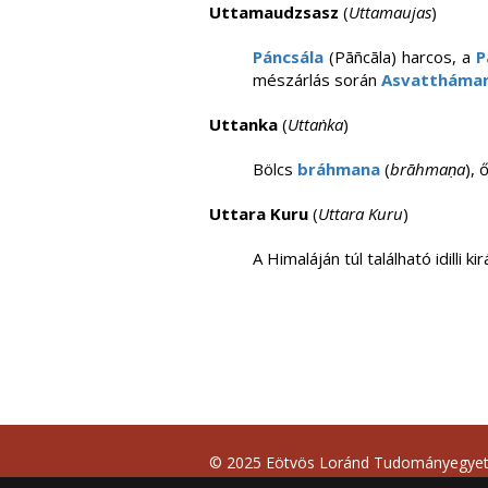
Uttamaudzsasz
(
Uttamaujas
)
Páncsála
(Pāñcāla) harcos, a
P
mészárlás során
Asvattháma
Uttanka
(
Uttaṅka
)
Bölcs
bráhmana
(
brāhmaṇa
),
Uttara Kuru
(
Uttara Kuru
)
A Himaláján túl található idilli k
© 2025 Eötvös Loránd Tudományegye
Minden jog fenntartva.