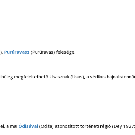
s
),
Purúravasz
(Purūravas) felesége.
színűleg megfeleltethető Usasznak (Uṣas), a védikus hajnalistennő
el, a mai
Ódisával
(Oḍiśā) azonosított történeti régió (Dey 1927: