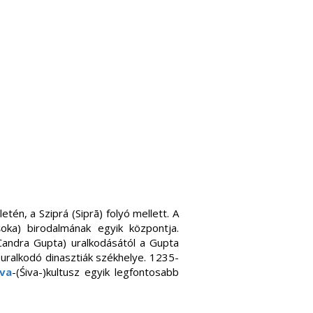
én, a Sziprá (Siprā) folyó mellett. A
oka) birodalmának egyik központja.
Candra Gupta) uralkodásától a Gupta
 uralkodó dinasztiák székhelye. 1235-
iva
-(Śiva-)kultusz egyik legfontosabb