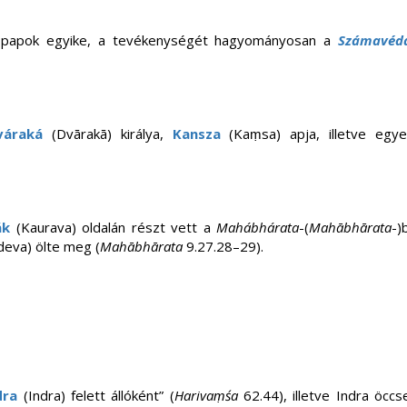
ő papok egyike, a tevékenységét hagyományosan a
Számavéd
váraká
(Dvārakā) királya,
Kansza
(Kaṃsa) apja, illetve egy
ák
(Kaurava) oldalán részt vett a
Mahábhárata
-(
Mahābhārata
-)
eva) ölte meg (
Mahābhārata
9.27.28–29).
dra
(Indra) felett állóként” (
Harivaṃśa
62.44), illetve Indra öccs