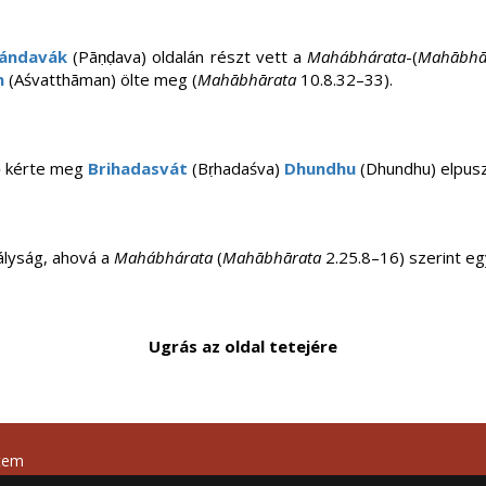
ándavák
(Pāṇḍava) oldalán részt vett a
Mahábhárata
-(
Mahābhā
n
(Aśvatthāman) ölte meg (
Mahābhārata
10.8.32–33).
 ő kérte meg
Brihadasvát
(Bṛhadaśva)
Dhundhu
(Dhundhu) elpusz
irályság, ahová a
Mahábhárata
(
Mahābhārata
2.25.8–16) szerint e
Ugrás az oldal tetejére
tem