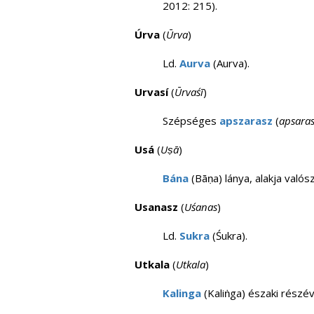
2012: 215).
Úrva
(
Ūrva
)
Ld.
Aurva
(Aurva).
Urvasí
(
Ūrvaśī
)
Szépséges
apszarasz
(
apsara
Usá
(
Uṣā
)
Bána
(Bāṇa) lánya, alakja való
Usanasz
(
Uśanas
)
Ld.
Sukra
(Śukra).
Utkala
(
Utkala
)
Kalinga
(Kaliṅga) északi részév