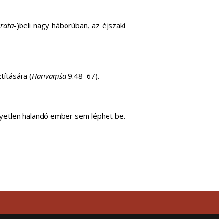
rata
-)beli nagy háborúban, az éjszaki
títására (
Harivaṃśa
9.48–67).
gyetlen halandó ember sem léphet be.