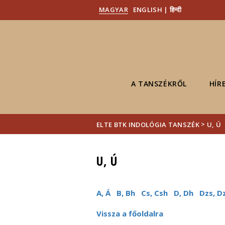
MAGYAR
ENGLISH | हिन्दी
A TANSZÉKRŐL
HÍR
>
ELTE BTK INDOLÓGIA TANSZÉK
U, Ú
U, Ú
A, Á
B, Bh
Cs, Csh
D, Dh
Dzs, D
Vissza a főoldalra