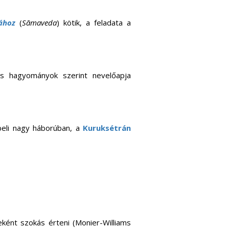
ához
(
Sāmaveda
) kötik, a feladata a
es hagyományok szerint nevelőapja
beli nagy háborúban, a
Kuruksétrán
eként szokás érteni (Monier-Williams