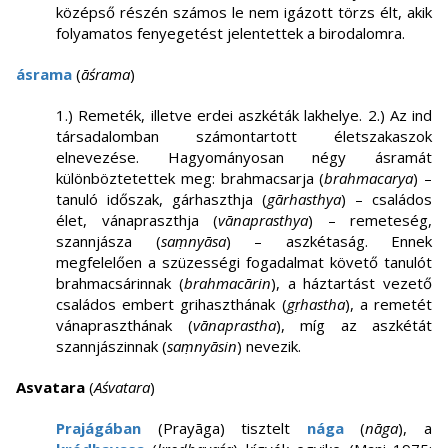
középső részén számos le nem igázott törzs élt, akik
folyamatos fenyegetést jelentettek a birodalomra.
ásrama
(
āśrama
)
1.) Remeték, illetve erdei aszkéták lakhelye. 2.) Az ind
társadalomban számontartott életszakaszok
elnevezése. Hagyományosan négy ásramát
különböztetettek meg: brahmacsarja (
brahmacarya
) –
tanuló időszak, gárhaszthja (
gārhasthya
) – családos
élet, vánapraszthja (
vānaprasthya
) – remeteség,
szannjásza (
saṃnyāsa
) – aszkétaság. Ennek
megfelelően a szüzességi fogadalmat követő tanulót
brahmacsárinnak (
brahmacārin
), a háztartást vezető
családos embert grihaszthának (
gṛhastha
), a remetét
vánapraszthának (
vānaprastha
), míg az aszkétát
szannjászinnak (
saṃnyāsin
) nevezik.
Asvatara
(
Aśvatara
)
Prajágában
(Prayāga) tisztelt
nága
(
nāga
), a