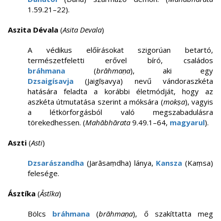
1.59.21–22).
Aszita Dévala
(
Asita Devala
)
A védikus előírásokat szigorúan betartó,
természetfeletti erővel bíró, családos
bráhmana
(
brāhmaṇa
), aki egy
Dzsaigísavja
(Jaigīṣavya) nevű vándoraszkéta
hatására feladta a korábbi életmódját, hogy az
aszkéta útmutatása szerint a móksára (
mokṣa
), vagyis
a létkörforgásból való megszabadulásra
törekedhessen. (
Mahābhārata
9.49.1–64,
magyarul
).
Aszti
(
Asti
)
Dzsarászandha
(Jarāsaṃdha) lánya,
Kansza
(Kaṃsa)
felesége.
Ásztíka
(
Āstīka
)
Bölcs
bráhmana
(
brāhmaṇa
), ő szakíttatta meg