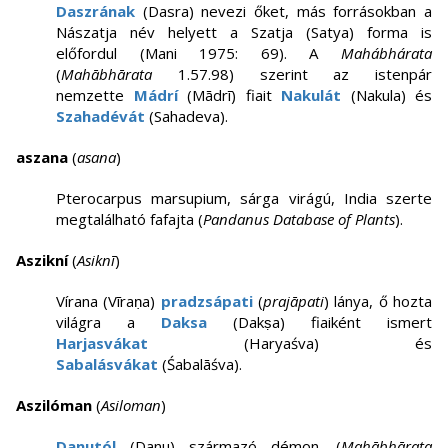
Daszrának
(Dasra) nevezi őket, más forrásokban a
Nászatja név helyett a Szatja (Satya) forma is
előfordul (Mani 1975: 69). A
Mahábhárata
(
Mahābhārata
1.57.98) szerint az istenpár
nemzette
Mádrí
(Mādrī) fiait
Nakulát
(Nakula) és
Szahadévát
(Sahadeva).
aszana
(
asana
)
Pterocarpus marsupium, sárga virágú, India szerte
megtalálható fafajta (
Pandanus Database of Plants
).
Aszikní
(
Asiknī
)
Vírana (Vīraṇa)
pradzsápati
(
prajāpati
) lánya, ő hozta
világra a
Daksa
(Dakṣa) fiaiként ismert
Harjasvákat
(Haryaśva) és
Sabalásvákat
(Śabalāśva).
Aszilóman
(
Asiloman
)
Danutól
(Danu) származó démon. (
Mahābhārata