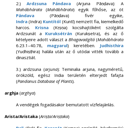
2.)
Ardzsuna Pándava
(Arjuna Pāṇḍava): A
Mahábhárata
(
Mahābhārata
) egyik főhőse, az öt
Pándava
(Pāṇḍava) fivér egyike,
Indra
(Indra)
Kuntítól
(Kuntī) nemzett fia, kiemelkedő
harcos.
Krisna
(Kṛṣṇa) kocsihajtóként szolgálta
Ardzsunát a
Kuruksétrán
(Kurukṣetra), és az ő
kételyeire adott választ a
Bhagavadgítá
(
Mahábhárata
6.23.1–40.78,
magyarul
) keretében.
Judhisthira
(Yudhiṣṭhira) halála után az ő utódai vitték tovább a
dinasztiát.
3.) ardzsuna (
arjuna
): Teminalia arjuna, nagyméretű,
örökzöld, egész India területén elterjedt fafajta
(
Pandanus Database of Plants
).
arghja
(
arghya
)
A vendégek fogadásakor bemutatott vízfelajánlás.
Arista/Aristaka
(
Ariṣṭa
/
Ariṣṭaka
)