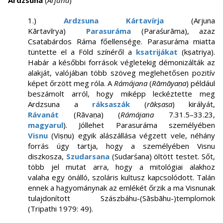
Ardzsuna
(
Arjuna
)
1.)
Ardzsuna Kártavírja
(Arjuna
Kārtavīrya)
Parasuráma
(Paraśurāma), azaz
Csatabárdos Ráma főellensége. Parasuráma miatta
tüntette el a Föld színéről a
ksatrijákat
(kṣatriya).
Habár a későbbi források végletekig démonizálták az
alakját, valójában több szöveg meglehetősen pozitív
képet őrzött meg róla. A
Rámájana
(
Rāmāyaṇa
) például
beszámolt arról, hogy miképp leckéztette meg
Ardzsuna a
ráksaszák
(
rākṣasa
) királyát,
Rávanát
(Rāvaṇa) (
Rámájana
7.31.5–33.23,
magyarul
). Jóllehet Parasuráma személyében
Visnu
(Viṣṇu) egyik alászállása végzett vele, néhány
forrás úgy tartja, hogy a személyében Visnu
diszkosza,
Szudarsana
(Sudarśana) öltött testet. Sőt,
több jel mutat arra, hogy a mitológiai alakhoz
valaha egy önálló, szoláris kultusz kapcsolódott. Talán
ennek a hagyománynak az emlékét őrzik a ma Visnunak
tulajdonított Szászbáhu-(Sāsbāhu-)templomok
(Tripathi 1979: 49).