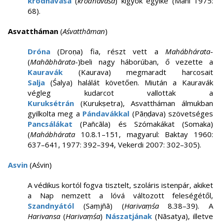
kródhavasa
(
krodhavaśa
) kígyók egyike (Mani 1975:
68).
Asvattháman
(
Aśvatthāman
)
Dróna
(Droṇa) fia, részt vett a
Mahábhárata
-
(
Mahābhārata
-)beli nagy háborúban, ő vezette a
Kauravák
(Kaurava) megmaradt harcosait
Salja
(Śalya) halálát követően. Miután a Kauravák
végleg kudarcot vallottak a
Kuruksétrán
(Kurukṣetra), Asvattháman álmukban
gyilkolta meg a
Pándavákkal
(Pāṇḍava) szövetséges
Pancsálákat
(Pañcāla) és Szómakákat (Somaka)
(
Mahábhárata
10.8.1–151, magyarul: Baktay 1960:
637–641, 1977: 392–394, Vekerdi 2007: 302–305).
Asvin
(Aśvin)
A védikus kortól fogva tisztelt, szoláris istenpár, akiket
a Nap nemzett a lóvá változott feleségétől,
Szandnyától
(Saṃjñā) (
Harivaṃśa
8.38–39). A
Harivansa
(
Harivaṃśa
)
Nászatjának
(Nāsatya), illetve