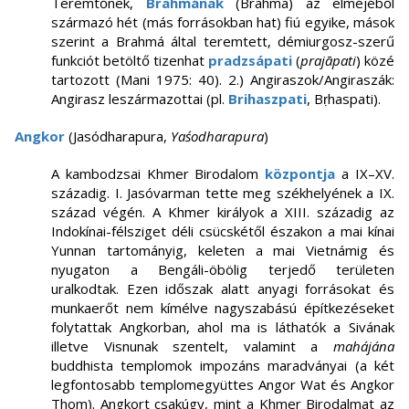
Teremtőnek,
Brahmának
(Brahmā) az elméjéből
származó hét (más forrásokban hat) fiú egyike, mások
szerint a Brahmá által teremtett, démiurgosz-szerű
funkciót betöltő tizenhat
pradzsápati
(
prajāpati
) közé
tartozott (Mani 1975: 40). 2.) Angiraszok/Angiraszák:
Angirasz leszármazottai (pl.
Brihaszpati
, Bṛhaspati).
Angkor
(Jasódharapura,
Yaśodharapura
)
A kambodzsai Khmer Birodalom
központja
a IX–XV.
századig. I. Jasóvarman tette meg székhelyének a IX.
század végén. A Khmer királyok a XIII. századig az
Indokínai-félsziget déli csücskétől északon a mai kínai
Yunnan tartományig, keleten a mai Vietnámig és
nyugaton a Bengáli-öbölig terjedő területen
uralkodtak. Ezen időszak alatt anyagi forrásokat és
munkaerőt nem kímélve nagyszabású építkezéseket
folytattak Angkorban, ahol ma is láthatók a Sivának
illetve Visnunak szentelt, valamint a
mahájána
buddhista templomok impozáns maradványai (a két
legfontosabb templomegyüttes Angor Wat és Angkor
Thom). Angkort csakúgy, mint a Khmer Birodalmat az