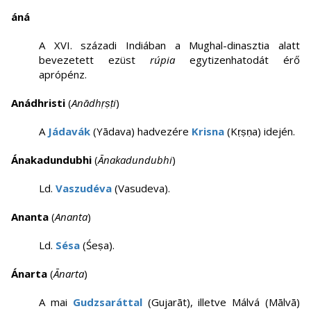
áná
A XVI. századi Indiában a Mughal-dinasztia alatt
bevezetett ezüst
rúpia
egytizenhatodát érő
aprópénz.
Anádhristi
(
Anādhṛṣṭi
)
A
Jádavák
(Yādava) hadvezére
Krisna
(Kṛṣṇa) idején.
Ánakadundubhi
(
Ānakadundubhi
)
Ld.
Vaszudéva
(Vasudeva).
Ananta
(
Ananta
)
Ld.
Sésa
(Śeṣa).
Ánarta
(
Ānarta
)
A mai
Gudzsaráttal
(Gujarāt), illetve Málvá (Mālvā)