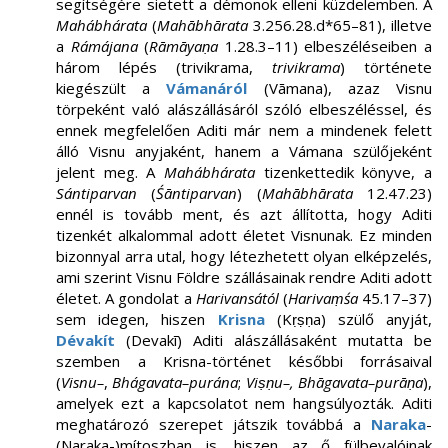
segítségére sietett a démonok elleni küzdelemben. A
Mahábhárata
(
Mahābhārata
3.256.28.d*65–81), illetve
a
Rámájana
(
Rāmāyaṇa
1.28.3–11) elbeszéléseiben a
három lépés (trivikrama,
trivikrama
) története
kiegészült a
Vámanáról
(Vāmana), azaz Visnu
törpeként való alászállásáról szóló elbeszéléssel, és
ennek megfelelően Aditi már nem a mindenek felett
álló Visnu anyjaként, hanem a Vámana szülőjeként
jelent meg. A
Mahábhárata
tizenkettedik könyve, a
Sántiparvan
(
Śāntiparvan
) (
Mahābhārata
12.47.23)
ennél is tovább ment, és azt állította, hogy Aditi
tizenkét alkalommal adott életet Visnunak. Ez minden
bizonnyal arra utal, hogy létezhetett olyan elképzelés,
ami szerint Visnu Földre szállásainak rendre Aditi adott
életet. A gondolat a
Harivansától
(
Harivaṃśa
45.17–37)
sem idegen, hiszen
Krisna
(Kṛṣṇa) szülő anyját,
Dévakít
(Devakī) Aditi alászállásaként mutatta be
szemben a Krisna-történet későbbi forrásaival
(
Visnu–
,
Bhágavata–purána
;
Viṣṇu–, Bhāgavata–purāṇa
),
amelyek ezt a kapcsolatot nem hangsúlyozták. Aditi
meghatározó szerepet játszik továbbá a
Naraka
-
(Naraka-)mítoszban is, hiszen az ő fülbevalóinak