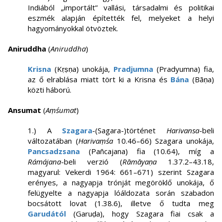
Indiából „importált” vallási, társadalmi és politikai
eszmék alapján építették fel, melyeket a helyi
hagyományokkal ötvöztek.
Aniruddha
(
Aniruddha
)
Krisna
(Kṛṣṇa) unokája,
Pradjumna
(Pradyumna) fia,
az ő elrablása miatt tört ki a Krisna és
Bána
(Bāṇa)
közti háború.
Ansumat
(
Aṃśumat
)
1.) A
Szagara
-(Sagara-)történet
Harivansa
-beli
változatában (
Harivaṃśa
10.46–66) Szagara unokája,
Pancsadzsana
(Pañcajana) fia (10.64), míg a
Rámájana
-beli verzió (
Rāmāyaṇa
1.37.2–43.18,
magyarul: Vekerdi 1964: 661–671) szerint Szagara
erényes, a nagyapja trónját megöröklő unokája, ő
felügyelte a nagyapja lóáldozata során szabadon
bocsátott lovat (1.38.6), illetve ő tudta meg
Garudától
(Garuḍa), hogy Szagara fiai csak a