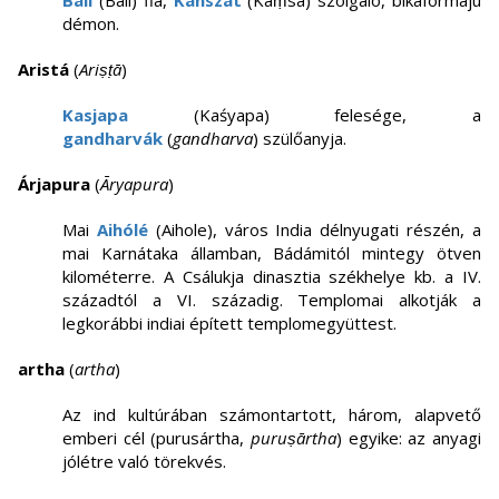
Bali
(Bali) fia,
Kanszát
(Kaṃsa) szolgáló, bikaformájú
démon.
Aristá
(
Ariṣṭā
)
Kasjapa
(Kaśyapa) felesége, a
gandharvák
(
gandharva
) szülőanyja.
Árjapura
(
Āryapura
)
Mai
Aihólé
(Aihole), város India délnyugati részén, a
mai Karnátaka államban, Bádámitól mintegy ötven
kilométerre. A Csálukja dinasztia székhelye kb. a IV.
századtól a VI. századig. Templomai alkotják a
legkorábbi indiai épített templomegyüttest.
artha
(
artha
)
Az ind kultúrában számontartott, három, alapvető
emberi cél (purusártha,
puruṣārtha
) egyike: az anyagi
jólétre való törekvés.