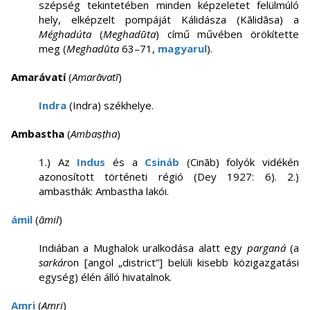
szépség tekintetében minden képzeletet felülmúló
hely, elképzelt pompáját Kálidásza (Kālidāsa) a
Méghadúta
(
Meghadūta
) című művében örökítette
meg (
Meghadūta
63–71,
magyarul
).
Amarávatí
(
Amarāvatī
)
Indra
(Indra) székhelye.
Ambastha
(
Ambaṣṭha
)
1.) Az
Indus
és a
Csináb
(Cināb) folyók vidékén
azonosított történeti régió (Dey 1927: 6). 2.)
ambasthák: Ambastha lakói.
ámil
(
āmil
)
Indiában a Mughalok uralkodása alatt egy
parganá
(a
sarkár
on [angol „district”] belüli kisebb közigazgatási
egység) élén álló hivatalnok.
Amri
(
Amri
)