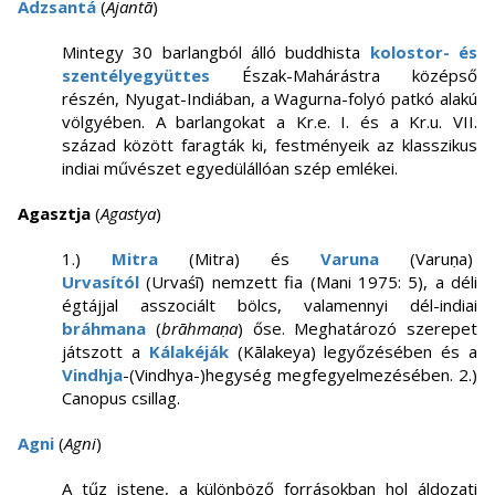
Adzsantá
(
Ajantā
)
Mintegy 30 barlangból álló buddhista
kolostor- és
szentélyegyüttes
Észak-Mahárástra középső
részén, Nyugat-Indiában, a Wagurna-folyó patkó alakú
völgyében. A barlangokat a Kr.e. I. és a Kr.u. VII.
század között faragták ki, festményeik az klasszikus
indiai művészet egyedülállóan szép emlékei.
Agasztja
(
Agastya
)
1.)
Mitra
(Mitra) és
Varuna
(Varuṇa)
Urvasítól
(Urvaśī) nemzett fia (Mani 1975: 5), a déli
égtájjal asszociált bölcs, valamennyi dél-indiai
bráhmana
(
brāhmaṇa
) őse. Meghatározó szerepet
játszott a
Kálakéják
(Kālakeya) legyőzésében és a
Vindhja
-(Vindhya-)hegység megfegyelmezésében. 2.)
Canopus csillag.
Agni
(
Agni
)
A tűz istene, a különböző forrásokban hol áldozati