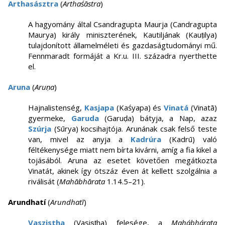
Arthasásztra
(
Arthaśāstra
)
A hagyomány által Csandragupta Maurja (Candragupta
Maurya) király miniszterének, Kautiljának (Kauṭilya)
tulajdonított államelméleti és gazdaságtudományi mű.
Fennmaradt formáját a Kr.u. III. századra nyerthette
el.
Aruna
(
Aruṇa
)
Hajnalistenség,
Kasjapa
(Kaśyapa) és
Vinatá
(Vinatā)
gyermeke,
Garuda
(Garuḍa) bátyja, a Nap, azaz
Szúrja
(Sūrya) kocsihajtója. Arunának csak felső teste
van, mivel az anyja a
Kadrúra
(Kadrū) való
féltékenysége miatt nem bírta kivárni, amíg a fia kikel a
tojásából. Aruna az esetet követően megátkozta
Vinatát, akinek így ötszáz éven át kellett szolgálnia a
riválisát (
Mahābhārata
1.14.5–21).
Arundhatí
(
Arundhatī
)
Vaszistha
(Vasiṣṭha) felesége, a
Mahábhárata