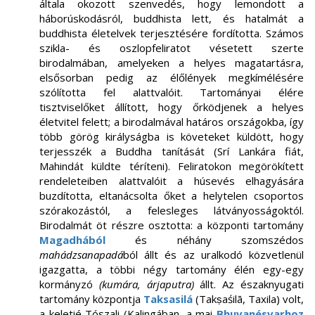
általa okozott szenvedés, hogy lemondott a
háborúskodásról, buddhista lett, és hatalmát a
buddhista életelvek terjesztésére fordította. Számos
szikla- és oszlopfeliratot vésetett szerte
birodalmában, amelyeken a helyes magatartásra,
elsősorban pedig az élőlények megkímélésére
szólította fel alattvalóit. Tartományai élére
tisztviselőket állított, hogy őrködjenek a helyes
életvitel felett; a birodalmával határos országokba, így
több görög királyságba is követeket küldött, hogy
terjesszék a Buddha tanítását (Srí Lankára fiát,
Mahindát küldte téríteni). Feliratokon megörökített
rendeleteiben alattvalóit a húsevés elhagyására
buzdította, eltanácsolta őket a helytelen csoportos
szórakozástól, a felesleges látványosságoktól.
Birodalmát öt részre osztotta: a központi tartomány
Magadhából
és néhány szomszédos
mahádzsanapadá
ból állt és az uralkodó közvetlenül
igazgatta, a többi négy tartomány élén egy-egy
kormányzó
(kumára, árjaputra)
állt. Az északnyugati
tartomány központja
Taksasilá
(Takṣaśilā, Taxila) volt,
a keletié Tószali (Kalingában, a mai
Bhuvanésvarhoz