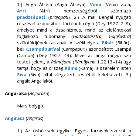
1.) Anga Átréja (Aṅga Ātreya):
Véna
(Vena) apja,
Atri
(Atri) nemzetségéből származó
pradzsápati
(
prajāpati
). 2.) A mai Bengál nyugati
részével azonosított történeti régió (Dey 1927: 7–8),
amelyet mind a dzsainizmus, mind az elefántokkal
foglalkozó tudomány (
Gadzsasásztra
,
Gajaśāstra
)
szülőföldjének tartanak. A székhelye a
Bihár
(Bihār)-
beli
Csampápuríval
(Campāpurī) azonosított Csampá
(Campā) (Dey 1927: 43). Mivel az anga (
aṅga
) szó
testet jelent, a
Rámájana
(
Rāmāyaṇa
1.22.13–14) úgy
tartja, hogy az ország
Káma
(Kāma), a szerelem isten
Siva
(Śiva) által elégetett testéből keletkezett. 3.)
angák: Anga lakói.
Angáraka
(
Aṅgāraka
)
Mars bolygó.
Angirasz
(
Aṅgiras
)
1.) Az ősbölcsek egyike. Egyes források szerint a