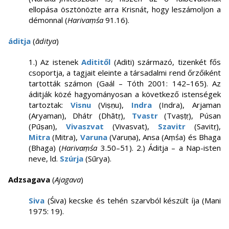
ellopása ösztönözte arra Krisnát, hogy leszámoljon a
démonnal (
Harivaṃśa
91.16).
áditja
(
āditya
)
1.) Az istenek
Adititől
(Aditi) származó, tizenkét fős
csoportja, a tagjait eleinte a társadalmi rend őrzőiként
tartották számon (Gaál – Tóth 2001: 142–165). Az
áditják közé hagyományosan a következő istenségek
tartoztak:
Visnu
(Viṣṇu),
Indra
(Indra), Arjaman
(Aryaman), Dhátr (Dhātṛ),
Tvastr
(Tvaṣṭṛ), Púsan
(Pūṣan),
Vivaszvat
(Vivasvat),
Szavitr
(Savitṛ),
Mitra
(Mitra),
Varuna
(Varuṇa), Ansa (Aṃśa) és Bhaga
(Bhaga) (
Harivaṃśa
3.50–51). 2.) Áditja – a Nap-isten
neve, ld.
Szúrja
(Sūrya).
Adzsagava
(
Ajagava
)
Siva
(Śiva) kecske és tehén szarvból készült íja (Mani
1975: 19).