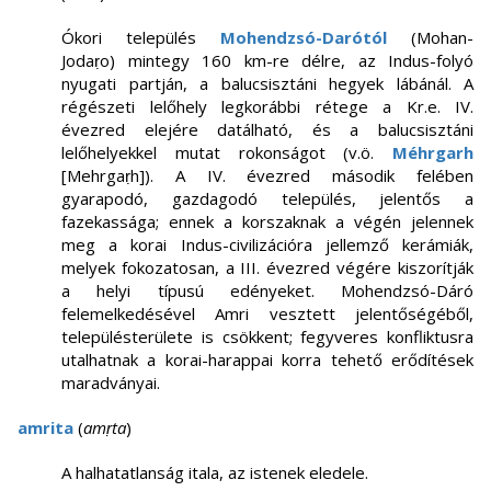
Ókori település
Mohendzsó-Darótól
(Mohan-
Jodaṛo) mintegy 160 km-re délre, az Indus-folyó
nyugati partján, a balucsisztáni hegyek lábánál. A
régészeti lelőhely legkorábbi rétege a Kr.e. IV.
évezred elejére datálható, és a balucsisztáni
lelőhelyekkel mutat rokonságot (v.ö.
Méhrgarh
[Mehrgaṛh]). A IV. évezred második felében
gyarapodó, gazdagodó település, jelentős a
fazekassága; ennek a korszaknak a végén jelennek
meg a korai Indus-civilizációra jellemző kerámiák,
melyek fokozatosan, a III. évezred végére kiszorítják
a helyi típusú edényeket. Mohendzsó-Dáró
felemelkedésével Amri vesztett jelentőségéből,
településterülete is csökkent; fegyveres konfliktusra
utalhatnak a korai-harappai korra tehető erődítések
maradványai.
amrita
(
amṛta
)
A halhatatlanság itala, az istenek eledele.