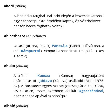
ahadí
(
ahadī
)
Akbar indiai Mughal uralkodó idején a leszerelt katonák
egy csoportja, akik járadékot kaptak, és vészhelyzet
esetén hadra foghatók voltak.
Ahiccshatra
(
Ahicchatra
)
Uttara (uttara, észak)
Pancsála
(Pañcāla) fővárosa, a
mai
Rámpurral
(Rāmpur) azonosított település (Dey
1927: 2).
Áhuka
(
Āhuka
)
Általában
Kansza
(Kaṃsa) nagyapjaként
számontartott
Jádava
(Yādava) uralkodó (Mani 1975:
87). A
Harivansa
egyes versei (
Harivaṃśa
80.4, 91.30,
95.9, 96.26) ezzel szemben Áhukát
Ugraszénával
,
azaz Kansza apjával azonosítják.
Aihólé
(
Aihole
)