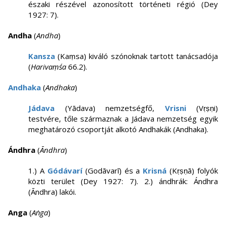
északi részével azonosított történeti régió (Dey
1927: 7).
Andha
(
Andha
)
Kansza
(Kaṃsa) kiváló szónoknak tartott tanácsadója
(
Harivaṃśa
66.2).
Andhaka
(
Andhaka
)
Jádava
(Yādava) nemzetségfő,
Vrisni
(Vṛṣṇi)
testvére, tőle származnak a Jádava nemzetség egyik
meghatározó csoportját alkotó Andhakák (Andhaka).
Ándhra
(
Āndhra
)
1.) A
Gódávarí
(Godāvarī) és a
Krisná
(Kṛṣṇā) folyók
közti terület (Dey 1927: 7). 2.) ándhrák: Ándhra
(Āndhra) lakói.
Anga
(
Aṅga
)