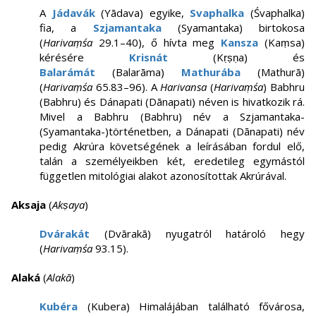
A
Jádavák
(Yādava) egyike,
Svaphalka
(Śvaphalka)
fia, a
Szjamantaka
(Syamantaka) birtokosa
(
Harivaṃśa
29.1–40), ő hívta meg
Kansza
(Kaṃsa)
kérésére
Krisnát
(Kṛṣṇa) és
Balarámát
(Balarāma)
Mathurába
(Mathurā)
(
Harivaṃśa
65.83–96). A
Harivansa
(
Harivaṃśa
) Babhru
(Babhru) és Dánapati (Dānapati) néven is hivatkozik rá.
Mivel a Babhru (Babhru) név a Szjamantaka-
(Syamantaka-)történetben, a Dánapati (Dānapati) név
pedig Akrúra követségének a leírásában fordul elő,
talán a személyeikben két, eredetileg egymástól
független mitológiai alakot azonosítottak Akrúrával.
Aksaja
(
Akṣaya
)
Dvárakát
(Dvārakā) nyugatról határoló hegy
(
Harivaṃśa
93.15).
Alaká
(
Alakā
)
Kubéra
(Kubera) Himalájában található fővárosa,