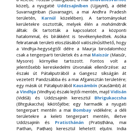
közel), a nyugatié
Uddzsajiníben
(Ujjayinī), a délié
Suvarnagiriban (Suvarṇagiri, a mai Andhra Pradesh
területén,
Karnúl
közelében). A tartományokat
kerületekre osztották, melyek élén a
mahámátrá
k
álltak: ők tartották a kapcsolatot a központi
hatalommal, és bírákként is tevékenykedtek. Asóka
feliratainak területi eloszlásából valószínűsíthető, hogy
a Vindhja-hegységtől délre a Maurja birodalomhoz
csak a tengerparti területek és a mai
Maiszúr
(Maisūr,
Mysore) környéke tartozott. Fontos volt a
jelentősebb kereskedelmi útvonalak ellenőrzése: az
északi út Pátaliputrából a Gangesz síkságán át
vezetett Pandzsábba és a mai Afganisztán területére;
egy másik út Pátaliputrából
Kausámbín
(Kauśāmbī) át
a
Vindhja
(Vindhya) északi lejtői mentén, majd
Vidisán
(Vidiśā) és Uddzsajinín keresztül
Bhrigukaccsha
(Bhṛgukaccha) kikötőjébe; egy harmadik a nyugati
tengerpart mentén a mai
Bombay
vidékére; a déli
területekre a keleti tengerpart mentén, illetve
Uddzsajinín és
Pratisthánán
(Pratiṣṭhāna, mai
Paithan, Paiṭhaṇ) keresztül lehetett eljutni. India