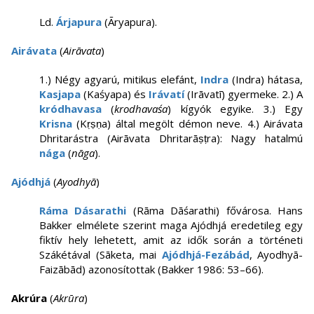
Ld.
Árjapura
(Āryapura).
Airávata
(
Airāvata
)
1.) Négy agyarú, mitikus elefánt,
Indra
(Indra) hátasa,
Kasjapa
(Kaśyapa) és
Irávatí
(Irāvatī) gyermeke. 2.) A
kródhavasa
(
krodhavaśa
) kígyók egyike. 3.) Egy
Krisna
(Kṛṣṇa) által megölt démon neve. 4.) Airávata
Dhritarástra (Airāvata Dhritarāṣṭra): Nagy hatalmú
nága
(
nāga
).
Ajódhjá
(
Ayodhyā
)
Ráma Dásarathi
(Rāma Dāśarathi) fővárosa. Hans
Bakker elmélete szerint maga Ajódhjá eredetileg egy
fiktív hely lehetett, amit az idők során a történeti
Szákétával (Sāketa, mai
Ajódhjá-Fezábád
, Ayodhyā-
Faizābād) azonosítottak (Bakker 1986: 53–66).
Akrúra
(
Akrūra
)