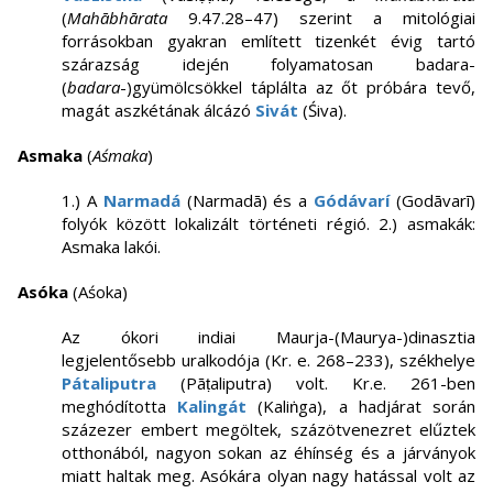
(
Mahābhārata
9.47.28–47) szerint a mitológiai
forrásokban gyakran említett tizenkét évig tartó
szárazság idején folyamatosan badara-
(
badara
-)gyümölcsökkel táplálta az őt próbára tevő,
magát aszkétának álcázó
Sivát
(Śiva).
Asmaka
(
Aśmaka
)
1.) A
Narmadá
(Narmadā) és a
Gódávarí
(Godāvarī)
folyók között lokalizált történeti régió. 2.) asmakák:
Asmaka lakói.
Asóka
(Aśoka)
Az ókori indiai Maurja-(Maurya-)dinasztia
legjelentősebb uralkodója (Kr. e. 268–233), székhelye
Pátaliputra
(Pāṭaliputra) volt. Kr.e. 261-ben
meghódította
Kalingát
(Kaliṅga), a hadjárat során
százezer embert megöltek, százötvenezret elűztek
otthonából, nagyon sokan az éhínség és a járványok
miatt haltak meg. Asókára olyan nagy hatással volt az