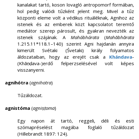
kanalakat tartó, koson lovagló antropomorf formában,
hol pedig valódi tűzként jelent meg. Mivel a tűz
központi eleme volt a védikus rituáléknak, Agnihoz az
istenek és az emberek közt kapcsolatot teremtő
mediátor szerep párosult, és gyakran nevezték az
istenek szájának. A
Mahábhárata
(
Mahābhārata
1.215.11*118.1–140) szerint Agni hajdanán annyira
kimerült Svétaki (Śvetaki) király folyamatos
áldozataiban, hogy az erejét csak a
Khándava
-
(Khāṇḍava-)erdő felperzselésével volt képes
visszanyerni.
agnihótra
(
agnihotra
)
Tűzáldozat.
agnistóma
(
agniṣṭoma
)
Egy napon át tartó, reggeli, déli és esti
szómapréselést magába foglaló tűzáldozat
(Hillebrandt 1897: 124).