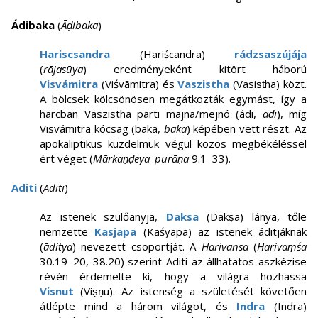
Ádibaka
(
Āḍibaka
)
Hariscsandra
(Hariścandra)
rádzsaszújája
(
rājasūya
) eredményeként kitört háború
Visvámitra
(Viśvāmitra) és
Vaszistha
(Vasiṣṭha) közt.
A bölcsek kölcsönösen megátkozták egymást, így a
harcban Vaszistha parti majna/mejnó (ádi,
āḍi
), míg
Visvámitra kócsag (baka,
baka
) képében vett részt. Az
apokaliptikus küzdelmük végül közös megbékéléssel
ért véget (
Mārkaṇḍeya–purāṇa
9.1–33).
Aditi
(
Aditi
)
Az istenek szülőanyja,
Daksa
(Dakṣa) lánya, tőle
nemzette
Kasjapa
(Kaśyapa) az istenek áditjáknak
(
āditya
) nevezett csoportját. A
Harivansa
(
Harivaṃśa
30.19–20, 38.20) szerint Aditi az állhatatos aszkézise
révén érdemelte ki, hogy a világra hozhassa
Visnut
(Viṣṇu). Az istenség a születését követően
átlépte mind a három világot, és
Indra
(Indra)