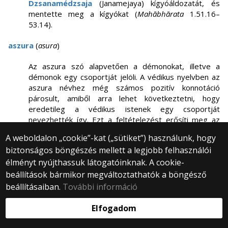
Dzsanamédzsaja
(Janamejaya) kígyóáldozatát, és
mentette meg a kígyókat (
Mahābhārata
1.51.16–
53.14).
aszura
(
asura
)
Az aszura szó alapvetően a démonokat, illetve a
démonok egy csoportját jelöli. A védikus nyelvben az
aszura névhez még számos pozitív konnotáció
párosult, amiből arra lehet következtetni, hogy
eredetileg a védikus istenek egy csoportját
nevezhették így. Ezt a feltételezést erősíti meg az
Aveszta főistenének, Ahura Mazdának a neve,
A weboldalon „cookie”-kat („sütiket”) használunk, hogy
amelyben az
ahura
előtag minden bizonnyal az óind
biztonságos böngészés mellett a legjobb felhasználói
aszura megfelelője. (Brockington 1998a: 35–36).
élményt nyújthassuk látogatóinknak. A cookie-
Atharvan
(
Atharvan
)
beállítások bármikor megváltoztathatók a böngésző
beállításaiban.
További információ
1.) A tűzáldozatot és a
szóma
-(
soma
-)felajánlást
létrehozó pap neve. 2.) Atharvanok – Atharvan
Elfogadom
leszármazottai.