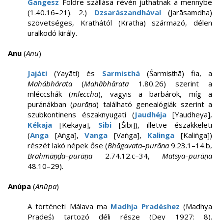
Gangesz
Földre szállása révén juthatnak a mennybe
(1.40.16–21). 2.)
Dzsarászandhával
(Jarāsaṃdha)
szövetséges, Krathától (Kratha) származó, délen
uralkodó király.
Anu
(
Anu
)
Jajáti
(Yayāti) és
Sarmisthá
(Śarmiṣṭhā) fia, a
Mahábhárata
(
Mahābhārata
1.80.26) szerint a
mléccshák (
mleccha
), vagyis a barbárok, míg a
puránákban (
purāṇa
) található genealógiák szerint a
szubkontinens északnyugati (
Jaudhéja
[Yaudheya],
Kékaja
[Kekaya],
Sibi
[Śibi]), illetve északkeleti
(
Anga
[Aṅga],
Vanga
[Vaṅga],
Kalinga
[Kaliṅga])
részét lakó népek őse (
Bhāgavata–purāṇa
9.23.1–14.b,
Brahmāṇḍa–purāṇa
2.74.12.c–34,
Matsya–purāṇa
48.10–29).
Anúpa
(
Anūpa
)
A történeti Málava ma
Madhja Pradéshez
(Madhya
Pradeś) tartozó déli része (Dey 1927: 8).