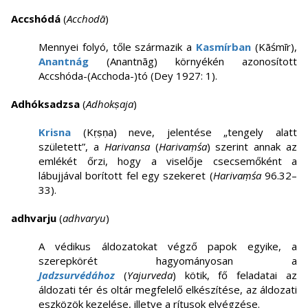
Accshódá
(
Acchodā
)
Mennyei folyó, tőle származik a
Kasmírban
(Kāśmīr),
Anantnág
(Anantnāg) környékén azonosított
Accshóda-(Acchoda-)tó (Dey 1927: 1).
Adhóksadzsa
(
Adhokṣaja
)
Krisna
(Kṛṣṇa) neve, jelentése „tengely alatt
született”, a
Harivansa
(
Harivaṃśa
) szerint annak az
emlékét őrzi, hogy a viselője csecsemőként a
lábujjával borított fel egy szekeret (
Harivaṃśa
96.32–
33).
adhvarju
(
adhvaryu
)
A védikus áldozatokat végző papok egyike, a
szerepkörét hagyományosan a
Jadzsurvédához
(
Yajurveda
) kötik, fő feladatai az
áldozati tér és oltár megfelelő elkészítése, az áldozati
eszközök kezelése, illetve a rítusok elvégzése.