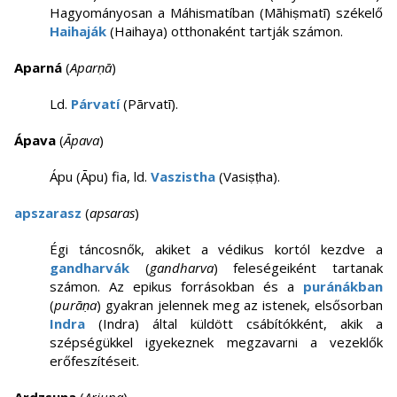
Hagyományosan a Máhismatíban (Māhiṣmatī) székelő
Haihaják
(Haihaya) otthonaként tartják számon.
Aparná
(
Aparṇā
)
Ld.
Párvatí
(Pārvatī).
Ápava
(
Āpava
)
Ápu (Āpu) fia, ld.
Vaszistha
(Vasiṣṭha).
apszarasz
(
apsaras
)
Égi táncosnők, akiket a védikus kortól kezdve a
gandharvák
(
gandharva
) feleségeiként tartanak
számon. Az epikus forrásokban és a
puránákban
(
purāṇa
) gyakran jelennek meg az istenek, elsősorban
Indra
(Indra) által küldött csábítókként, akik a
szépségükkel igyekeznek megzavarni a vezeklők
erőfeszítéseit.