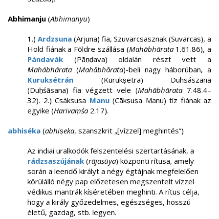
Abhimanju
(
Abhimanyu
)
1.)
Ardzsuna
(Arjuna) fia, Szuvarcsasznak (Suvarcas), a
Hold fiának a Földre szállása (
Mahābhārata
1.61.86), a
Pándavák
(Pāṇḍava) oldalán részt vett a
Mahábhárata
(
Mahābhārata
)-beli nagy háborúban, a
Kuruksétrán
(Kurukṣetra) Duhsászana
(Duḥśāsana) fia végzett vele (
Mahābhārata
7.48.4–
32). 2.) Csáksusa
Manu
(Cākṣuṣa Manu) tíz fiának az
egyike (
Harivaṃśa
2.17).
abhiséka
(
abhiṣeka
, szanszkrit „[vízzel] meghintés”)
Az indiai uralkodók felszentelési szertartásának, a
rádzsaszújának
(
rājasūya
) központi rítusa, amely
során a leendő királyt a négy égtájnak megfelelően
körülálló négy pap előzetesen megszentelt vízzel
védikus mantrák kíséretében meghinti. A rítus célja,
hogy a király győzedelmes, egészséges, hosszú
életű, gazdag, stb. legyen.