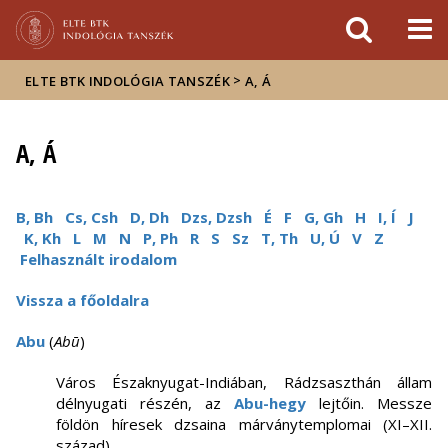
Események
ELTE a
Hírek
sajtóban
>
ELTE BTK INDOLÓGIA TANSZÉK
A, Á
A, Á
B, Bh
Cs, Csh
D, Dh
Dzs, Dzsh
É
F
G, Gh
H
I, Í
J
K, Kh
L
M
N
P, Ph
R
S
Sz
T, Th
U, Ú
V
Z
Felhasznált irodalom
Vissza a főoldalra
Abu
(
Abū
)
Város Északnyugat-Indiában, Rádzsaszthán állam
délnyugati részén, az
Abu-hegy
lejtőin. Messze
földön híresek dzsaina márványtemplomai (XI–XII.
század).