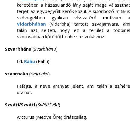
keretében a házasulandó lány saját maga választhat
férjet az egybegyűlt kérők közül. A különböző mitikus
szövegekben gyakran visszatérő motívum a
Vidarbhában
(Vidarbha) tartott szvajamvara, ami
talán azt sejteti, hogy ez a terület a többinél
szorosabban kötődött ehhez a szokáshoz.
Szvarbhánu
(
Svarbhānu
)
Ld.
Ráhu
(Rāhu).
szvarnaka
(
svarṇaka
)
Fafajta, a neve aranyat jelent, ami talán a színére
utalhat.
Szváti/Szvátí
(
Svāti
/
Svātī
)
Arcturus (Medve Őre) óriáscsillag.