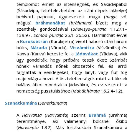
templomot emelt az istenségnek, és Sákadvípából
(Śākadvīpa, feltételezhetően az iráni népek lakhelye)
behívott papokat, úgynevezett maga (
maga
, vö.
mágus)
bráhmanákat
(
brāhmaṇa
) bízott meg a
szenthely gondozásával (
Bhaviṣya–purāṇa
1.127.1–
139.97,
Sāmba–purāṇa
25.1–26.52). Harminchat évvel
a
Kuruksétrán
(Kurukṣetra) vívott háború után három
bölcs,
Nárada
(Nārada),
Visvámitra
(Viśvāmitra) és
Kanva (Kaṇva) kereste fel a
Jádavákat
(Yādava), akik
úgy gondolták, hogy próbára teszik őket: Számbát
nőnek várandós nőnek öltözették fel, és arról
faggatták a vendégeket, hogy lányt, vagy fiút fog
majd világra hozni. A tiszteletlenségük miatt a bölcsek
halálos átkot mondtak a Jádavákra, és ez vezetett a
nemzetség pusztulásához (
Mahābhārata
16.2.4–12).
Szanatkumára
(
Sanatkumāra
)
A
Harivansa
(
Harivaṃśa
) szerint
Brahmá
(Brahmā)
teremtménye, aki valamennyi bölcsnél ősibb
(
Harivaṃśa
1.32). Más forrásokban Szanatkumára a