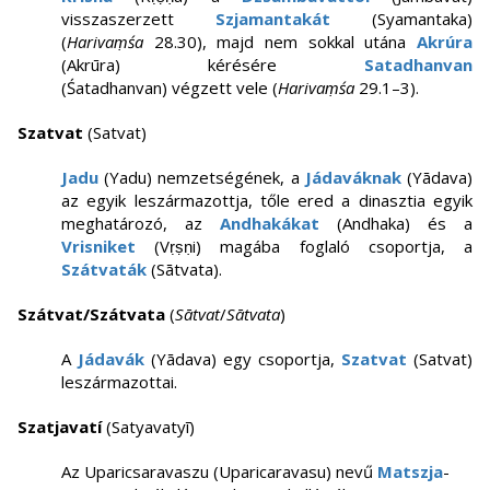
visszaszerzett
Szjamantakát
(Syamantaka)
(
Harivaṃśa
28.30), majd nem sokkal utána
Akrúra
(Akrūra) kérésére
Satadhanvan
(Śatadhanvan) végzett vele (
Harivaṃśa
29.1–3).
Szatvat
(Satvat)
Jadu
(Yadu) nemzetségének, a
Jádaváknak
(Yādava)
az egyik leszármazottja, tőle ered a dinasztia egyik
meghatározó, az
Andhakákat
(Andhaka) és a
Vrisniket
(Vṛṣṇi) magába foglaló csoportja, a
Szátvaták
(Sātvata).
Szátvat/Szátvata
(
Sātvat
/
Sātvata
)
A
Jádavák
(Yādava) egy csoportja,
Szatvat
(Satvat)
leszármazottai.
Szatjavatí
(Satyavatyī)
Az Uparicsaravaszu (Uparicaravasu) nevű
Matszja
-