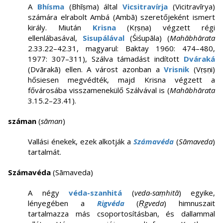
A
Bhísma
(Bhīṣma) által
Vicsitravírja
(Vicitravīrya)
számára elrabolt Ambá (Ambā) szeretőjeként ismert
király. Miután
Krisna
(Kṛṣṇa) végzett régi
ellenlábasával,
Sisupálával
(Śiśupāla) (
Mahābhārata
2.33.22–42.31, magyarul: Baktay 1960: 474–480,
1977: 307–311), Szálva támadást indított
Dváraká
(Dvārakā) ellen. A várost azonban a
Vrisnik
(Vṛṣṇi)
hősiesen megvédték, majd Krisna végzett a
fővárosába visszamenekülő Szálvával is (
Mahābhārata
3.15.2–23.41).
száman
(
sāman
)
Vallási énekek, ezek alkotják a
Számavéda
(
Sāmaveda
)
tartalmát.
Számavéda
(Sāmaveda)
A négy
véda-szanhitá
(
veda-saṃhitā
) egyike,
lényegében a
Rigvéda
(
Ṛgveda
) himnuszait
tartalmazza más csoportosításban, és dallammal