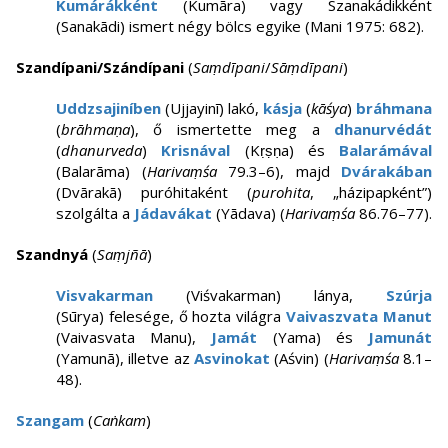
Kumárákként
(Kumāra) vagy Szanakádikként
(Sanakādi) ismert négy bölcs egyike (Mani 1975: 682).
Szandípani/Szándípani
(
Saṃdīpani
/
Sāṃdīpani
)
Uddzsajiníben
(Ujjayinī) lakó,
kásja
(
kāśya
)
bráhmana
(
brāhmaṇa
), ő ismertette meg a
dhanurvédát
(
dhanurveda
)
Krisnával
(Kṛṣṇa) és
Balarámával
(Balarāma) (
Harivaṃśa
79.3–6), majd
Dvárakában
(Dvārakā) puróhitaként (
purohita
, „házipapként”)
szolgálta a
Jádavákat
(Yādava) (
Harivaṃśa
86.76–77).
Szandnyá
(
Saṃjñā
)
Visvakarman
(Viśvakarman) lánya,
Szúrja
(Sūrya) felesége, ő hozta világra
Vaivaszvata Manut
(Vaivasvata Manu),
Jamát
(Yama) és
Jamunát
(Yamunā), illetve az
Asvinokat
(Aśvin) (
Harivaṃśa
8.1–
48).
Szangam
(
Caṅkam
)