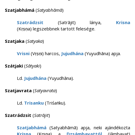
Szatjabhámá
(
Satyabhāmā
)
Szatrádzsit
(Satrājit) lánya,
Krisna
(Kṛṣṇa) legszebbnek tartott felesége.
Szatjaka
(
Satyaka
)
Vrisni
(Vṛṣṇi) harcos,
Jujudhána
(Yuyudhāna) apja.
Szátjaki
(
Sātyaki
)
Ld.
Jujudhána
(Yuyudhāna).
Szatjavrata
(
Satyavrata
)
Ld.
Trisanku
(Triśaṅku).
Szatrádzsit
(
Satrājit
)
Szatjabhámá
(Satyabhāmā) apja, neki ajándékozta
Krisna
(Kṛṣṇa) a
Dzsámbavattól
(Jāmbavat)