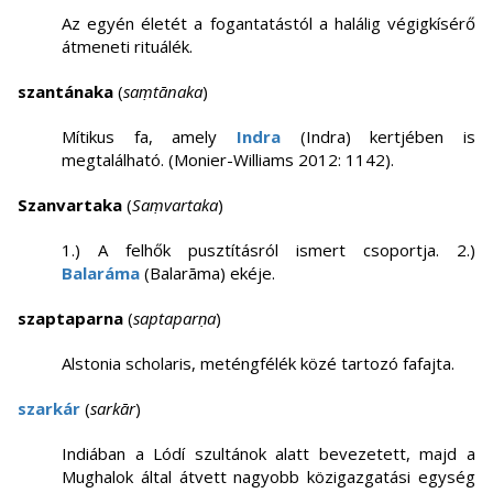
Az egyén életét a fogantatástól a halálig végigkísérő
átmeneti rituálék.
szantánaka
(
saṃtānaka
)
Mítikus fa, amely
Indra
(Indra) kertjében is
megtalálható. (Monier-Williams 2012: 1142).
Szanvartaka
(
Saṃvartaka
)
1.) A felhők pusztításról ismert csoportja. 2.)
Balaráma
(Balarāma) ekéje.
szaptaparna
(
saptaparṇa
)
Alstonia scholaris, meténgfélék közé tartozó fafajta.
szarkár
(
sarkār
)
Indiában a Lódí szultánok alatt bevezetett, majd a
Mughalok által átvett nagyobb közigazgatási egység