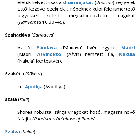
életük helyett csak a
dharmájukat
(
dharma
) vegye el.
Ettől kezdve ezeknek a népeknek különféle ismertető
jegyekkel kellett megkülönböztetni magukat
(
Harivaṃśa
10.30–45).
Szahadéva
(
Sahadeva
)
Az öt
Pándava
(Pāṇḍava) fivér egyike,
Mádrí
(Mādrī)
Asvinoktól
(Aśvin) nemzett fia,
Nakula
(Nakula) ikertestvére.
Szákéta
(
Sāketa
)
Ld.
Ajódhjá
(Ayodhyā).
szála
(
sāla
)
Shorea robusta, sárga virágokat hozó, magasra növő
fafajta (
Pandanus Database of Plants
).
Szálva
(
Sālva
)