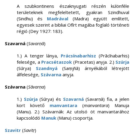
A szubkontinens északnyugati részén különféle
területeknek megfeleltetett, gyakran Szindhuval
(Sindhu) és
Madrával
(Madra) együtt említett,
egyesek szerint a bibliai Ofírt magába foglaló történeti
régió (Dey 1927: 183).
Szavarná
(
Savarṇā
)
1.) A tenger lánya,
Prácsínabarhisz
(Prācīnabarhis)
felesége, a
Pracsétaszok
(Pracetas) anyja. 2.)
Szúrja
(Sūrya)
Szandnyá
(Saṃjñā) árnyékából létrejött
álfelesége,
Szávarna
anyja.
Szávarna
(
Sāvarṇa
)
1.)
Szúrja
(Sūrya) és
Szavarná
(Savarṇā) fia, a jelen
kort követő
manvantara
(
manvantara
) Manuja
(Manu). 2.) Szávarnák: Az utolsó öt manvantarához
kapcsolódó
Manuk
(Manu) csoportja.
Szavitr
(
Savitṛ
)