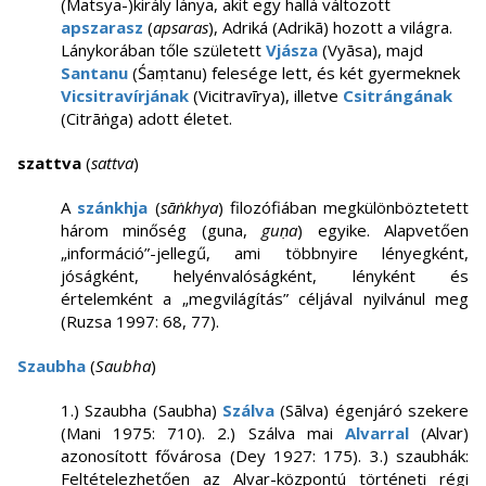
(Matsya-)király lánya, akit egy hallá változott
apszarasz
(
apsaras
), Adriká (Adrikā) hozott a világra.
Lánykorában tőle született
Vjásza
(Vyāsa), majd
Santanu
(Śaṃtanu) felesége lett, és két gyermeknek
Vicsitravírjának
(Vicitravīrya), illetve
Csitrángának
(Citrāṅga) adott életet.
szattva
(
sattva
)
A
szánkhja
(
sāṅkhya
) filozófiában megkülönböztetett
három minőség (guna,
guṇa
) egyike. Alapvetően
„információ”-jellegű, ami többnyire lényegként,
jóságként, helyénvalóságként, lényként és
értelemként a „megvilágítás” céljával nyilvánul meg
(Ruzsa 1997: 68, 77).
Szaubha
(
Saubha
)
1.) Szaubha (Saubha)
Szálva
(Sālva) égenjáró szekere
(Mani 1975: 710). 2.) Szálva mai
Alvarral
(Alvar)
azonosított fővárosa (Dey 1927: 175). 3.) szaubhák:
Feltételezhetően az Alvar-központú történeti régi