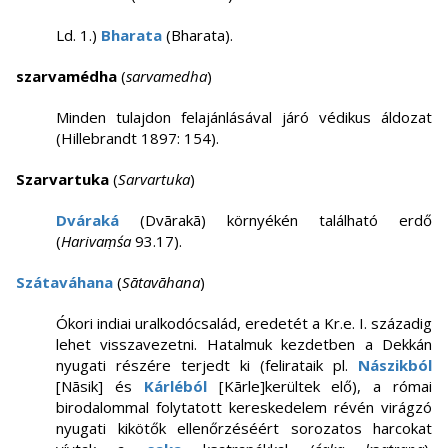
Ld. 1.)
Bharata
(Bharata).
szarvamédha
(
sarvamedha
)
Minden tulajdon felajánlásával járó védikus áldozat
(Hillebrandt 1897: 154).
Szarvartuka
(
Sarvartuka
)
Dváraká
(Dvārakā) környékén található erdő
(
Harivaṃśa
93.17).
Szátaváhana
(
Sātavāhana
)
Ókori indiai uralkodócsalád, eredetét a Kr.e. I. századig
lehet visszavezetni. Hatalmuk kezdetben a Dekkán
nyugati részére terjedt ki (felirataik pl.
Nászikból
[Nāsik] és
Kárléból
[Kārle]kerültek elő), a római
birodalommal folytatott kereskedelem révén virágzó
nyugati kikötők ellenőrzéséért sorozatos harcokat