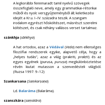
A legkorábbi fennmaradt tamil nyelvű szövegek
összefoglaló neve, amely egy grammatikai-rétorikai
műből és nyolc versgyűjteményből áll; keletkezési
idejét a Kr.u. I–IV. századra teszik. A szangam
irodalom egyrészt hősköltészet, másrészt szerelmi
költészet, és csak néhány vallásos verset tartalmaz.
szánkhja
(
sāṅkhya
)
A hat ortodox, azaz a
Védával
(
Veda
) nem ellenséges
filozófiai rendszerek egyike, alapvető célja, hogy a
„helyes tudás”, azaz a világ (prakriti,
prakṛti
) és az
egyes egyének (purusa,
puruṣa
) megkülönböztetése
révén kiutat mutasson a szenvedésteli világból.
(Ruzsa 1997: 9–12)
Szankarsana
(
Saṃkarṣaṇa
)
Ld.
Balaráma
(Balarāma).
szanszkára
(
saṃskāra
)