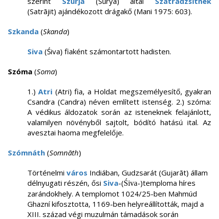
szerint
Szúrja
(Sūrya) által
Szatrádzsitnek
(Satrājit) ajándékozott drágakő (Mani 1975: 603).
Szkanda
(
Skanda
)
Siva
(Śiva) fiaként számontartott hadisten.
Szóma
(
Soma
)
1.)
Atri
(Atri) fia, a Holdat megszemélyesítő, gyakran
Csandra (Candra) néven említett istenség. 2.) szóma:
A védikus áldozatok során az isteneknek felajánlott,
valamilyen növényből sajtolt, bódító hatású ital. Az
avesztai haoma megfelelője.
Szómnáth
(
Somnāth
)
Történelmi
város
Indiában, Gudzsarát (Gujarāt) állam
délnyugati részén, ősi
Siva
-(
-)temploma híres
Śiva
zarándokhely. A templomot 1024/25-ben Mahmúd
Ghazní kifosztotta, 1169-ben helyreállították, majd a
XIII. század végi muzulmán támadások során