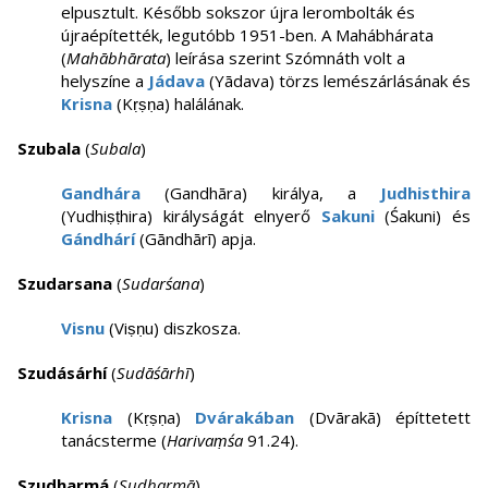
elpusztult. Később sokszor újra lerombolták és
újraépítették, legutóbb 1951-ben. A Mahábhárata
(
Mahābhārata
) leírása szerint Szómnáth volt a
helyszíne a
Jádava
(Yādava) törzs lemészárlásának és
Krisna
(Kṛṣṇa) halálának.
Szubala
(
Subala
)
Gandhára
(Gandhāra) királya, a
Judhisthira
(Yudhiṣṭhira) királyságát elnyerő
Sakuni
(Śakuni) és
Gándhárí
(Gāndhārī) apja.
Szudarsana
(
Sudarśana
)
Visnu
(Viṣṇu) diszkosza.
Szudásárhí
(
Sudāśārhī
)
Krisna
(Kṛṣṇa)
Dvárakában
(Dvārakā) építtetett
tanácsterme (
Harivaṃśa
91.24).
Szudharmá
(
Sudharmā
)