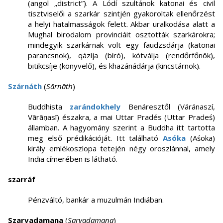
(angol „district”). A Lódí szultánok katonai és civil
tisztviselői a szarkár szintjén gyakoroltak ellenőrzést
a helyi hatalmasságok felett. Akbar uralkodása alatt a
Mughal birodalom provinciáit osztották szarkárokra;
mindegyik szarkárnak volt egy faudzsdárja (katonai
parancsnok), qázíja (bíró), kótválja (rendőrfőnök),
bitikcsíje (könyvelő), és khazánádárja (kincstárnok).
Szárnáth
(
Sārnāth
)
Buddhista
zarándokhely
Benáresztől (Váránaszí,
Vārāṇasī) északra, a mai Uttar Pradés (Uttar Pradeś)
államban. A hagyomány szerint a Buddha itt tartotta
meg első prédikációját. Itt található
Asóka
(Aśoka)
király emlékoszlopa tetején négy oroszlánnal, amely
India címerében is látható.
szarráf
Pénzváltó, bankár a muzulmán Indiában.
Szarvadamana
(
Sarvadamana
)