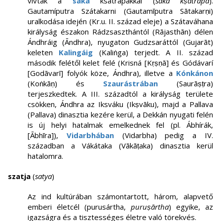
vívtak a
saka
ksatrapákkal (
śaka kṣatrapa
).
Gautamíputra Szátakarni (Gautamīputra Sātakarṇi)
uralkodása idején (Kr.u. II. század eleje) a Szátaváhana
királyság északon Rádzsaszthántól (Rājasthān) délen
Ándhráig (Āndhra), nyugaton Gudzsaráttól (Gujarāt)
keleten
Kalingáig
(Kaliṅga) terjedt. A II. század
második felétől kelet felé (Krisná [Kṛṣṇā] és Gódávarí
[Godāvarī] folyók köze, Ándhra), illetve a
Kónkánon
(Koṅkāṇ) és
Szaurástrában
(Saurāṣṭra)
terjeszkedtek. A III. századtól a királyság területe
csökken, Ándhra az Iksváku (Ikṣvāku), majd a Pallava
(Pallava) dinasztia kezére kerül, a Dekkán nyugati felén
is új helyi hatalmak emelkednek fel (pl. Ábhírák,
[Ābhīra]),
Vidarbhában
(Vidarbha) pedig a IV.
században a Vákátaka (Vākāṭaka) dinasztia kerül
hatalomra.
szatja
(
satya
)
Az ind kultúrában számontartott, három, alapvető
emberi életcél (purusártha,
puruṣārtha
) egyike, az
igazságra és a tisztességes életre való törekvés.