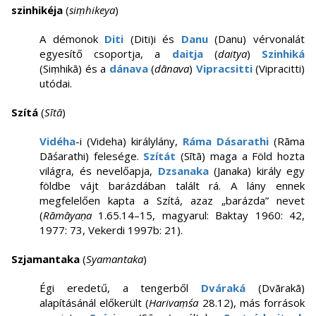
szinhikéja
(
siṃhikeya
)
A démonok
Diti
(Diti)i és
Danu
(Danu) vérvonalát
egyesítő csoportja, a
daitja
(
daitya
)
Szinhiká
(Siṃhikā) és a
dánava
(
dānava
)
Vipracsitti
(Vipracitti)
utódai.
Szítá
(
Sītā
)
Vidéha
-i (Videha) királylány,
Ráma Dásarathi
(Rāma
Dāśarathi) felesége.
Szítát
(Sītā) maga a Föld hozta
világra, és nevelőapja,
Dzsanaka
(Janaka) király egy
földbe vájt barázdában talált rá. A lány ennek
megfelelően kapta a Szítá, azaz „barázda” nevet
(
Rāmāyaṇa
1.65.14–15, magyarul: Baktay 1960: 42,
1977: 73, Vekerdi 1997b: 21).
Szjamantaka
(
Syamantaka
)
Égi eredetű, a tengerből
Dváraká
(Dvārakā)
alapításánál előkerült (
Harivaṃśa
28.12), más források