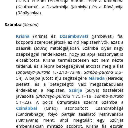
ellátva. Három recenziója maradt fenn: a Kauthuma
(Kauthuma), a Dzsaiminíja (Jaiminīya) és a Ránájaníja
(Rāṇāyanīya).
Számba
(
Sāmba
)
Krisna
(Kṛṣṇa) és
Dzsámbavatí
(Jāmbavatī) fia,
központi szerepet játszik az ind Napistenhívők, azaz a
szaurák (
saura
) mitológiájában. Számba olyan nagy
szépséggel rendelkezett, hogy az apja asszonyait is
elcsábította. Krisna természetesen ezt nem nézte
tétlenül, és a lepra betegségével átkozta meg a fiát
(
Bhaviṣya–purāṇa
1.72.10–73.48,
Sāmba–purāṇa
2.6–
54). A bajba jutott ifjú segítségére
Nárada
(Nārada)
sietett, és a betegségtől való megszabadulása
érdekében a Napisten,
Szúrja
(Sūrya) tiszteletét
javasolta (
Bhaviṣya–purāṇa
1.75.1–19,
Sāmba–purāṇa
5.1–23). A bölcs útmutatása szerint Számba a
Csinábbal
(Cināb) azonosított Csandrabhágá
(Candrabhāgā) folyó partján található Mitravanába
(Mitravana) ment, ahol megtalált egy Szúrját
emberalakban mintázó szobrot. Krisna fia ezután