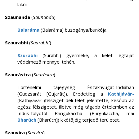
lakói.
Szaunanda
(
Saunanda
)
Balaráma
(Balarāma) buzogánya/bunkója.
Szaurabhí
(
Saurabhī
)
Szurabhi
(Surabhi) gyermeke, a keleti égtájat
védelmező mennyei tehén.
Szaurástra
(
Saurāṣṭra
)
Történelmi tájegység Északnyugat-Indiában
(Gudzsarát [Gujarāt]). Eredetileg a
Kathijávár-
(Kathiyāvār-)félsziget déli felét jelentette, később az
egész félszigetet, illetve még tágabb értelemben az
Indus-folyótól Bhrigukaccha (Bhṛgukaccha, mai
Bharúch
[Bharūch]) kikötőjéig terjedő területet.
Szauvíra
(
Sauvīra
)