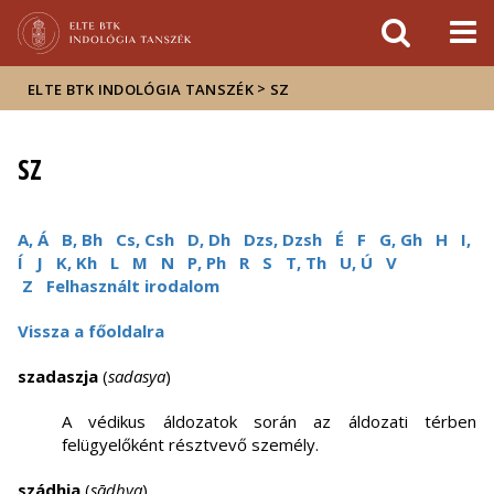
Események
ELTE a
Hírek
sajtóban
>
ELTE BTK INDOLÓGIA TANSZÉK
SZ
SZ
A, Á
B, Bh
Cs, Csh
D, Dh
Dzs, Dzsh
É
F
G, Gh
H
I,
Í
J
K, Kh
L
M
N
P, Ph
R
S
T, Th
U, Ú
V
Z
Felhasznált irodalom
Vissza a főoldalra
szadaszja
(
sadasya
)
A védikus áldozatok során az áldozati térben
felügyelőként résztvevő személy.
szádhja
(
sādhya
)