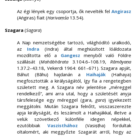
Az égi lények egy csoportja, ők nevelték fel
Angirasz
(Aṅgiras) fiait (
Harivaṃśa
13.54).
Szagara
(
Sagara
)
A Nap nemzetségébe tartozó, világhódító uralkodó,
az
Indra
(Indra) által meghiúsított lóáldozata
mozdította elő a
Gangesz
menyből való Földre
szállását (
Mahābhārata
3.104.6–108.19,
Rāmāyaṇa
1.37.2–43.18, Vekerdi 1964: 661–671). Szagara apját,
Báhut (Bāhu) hajdanán a
Haihaják
(Haihaya)
megfosztották a királyságától, így fia a rengetegben
született meg. A Szagara név jelentése „méreggel
rendelkező”, ami arra utal, hogy a születését anyja
társfelesége egy méreggel (gara,
gara
) igyekezett
meggátolni. Miután Szagara felnőtt, visszaszerezte
apja királyságát, és leszámolt a Haihajákkal, illetve a
velük szövetkező különféle idegen népekkel,
ezutóbbiak
Vaszisthához
(Vasiṣṭha) fordultak
oltalomért, aki meggyőzte Szagarát arról, hogy az