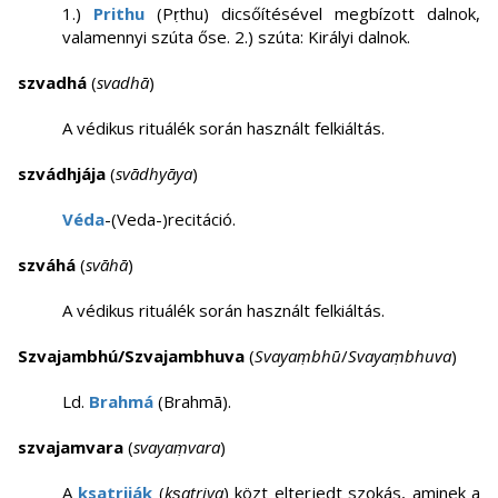
1.)
Prithu
(Pṛthu) dicsőítésével megbízott dalnok,
valamennyi szúta őse. 2.) szúta: Királyi dalnok.
szvadhá
(
svadhā
)
A védikus rituálék során használt felkiáltás.
szvádhjája
(
svādhyāya
)
Véda
-(Veda-)recitáció.
szváhá
(
svāhā
)
A védikus rituálék során használt felkiáltás.
Szvajambhú/Szvajambhuva
(
Svayaṃbhū
/
Svayaṃbhuva
)
Ld.
Brahmá
(Brahmā).
szvajamvara
(
svayaṃvara
)
A
ksatriják
(
kṣatriya
) közt elterjedt szokás, aminek a