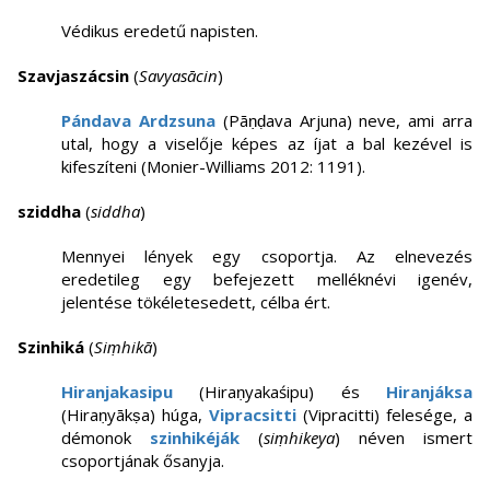
Védikus eredetű napisten.
Szavjaszácsin
(
Savyasācin
)
Pándava Ardzsuna
(Pāṇḍava Arjuna) neve, ami arra
utal, hogy a viselője képes az íjat a bal kezével is
kifeszíteni (Monier-Williams 2012: 1191).
sziddha
(
siddha
)
Mennyei lények egy csoportja. Az elnevezés
eredetileg egy befejezett melléknévi igenév,
jelentése tökéletesedett, célba ért.
Szinhiká
(
Siṃhikā
)
Hiranjakasipu
(Hiraṇyakaśipu) és
Hiranjáksa
(Hiraṇyākṣa) húga,
Vipracsitti
(Vipracitti) felesége, a
démonok
szinhikéják
(
siṃhikeya
) néven ismert
csoportjának ősanyja.