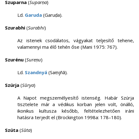
Szuparna
(
Suparṇa
)
Ld.
Garuda
(Garuḍa).
Szurabhi
(
Surabhi
)
Az istenek csodálatos, vágyakat teljesítő tehene,
valamennyi ma élő tehén őse (Mani 1975: 767).
Szurénu
(
Sureṇu
)
Ld.
Szandnyá
(Saṃjñā).
Szúrja
(
Sūrya
)
A Napot megszemélyesítő istenség. Habár Szúrja
tisztelete már a védikus korban jelen volt, önálló,
ikonikus kultusza később, feltételezhetően iráni
hatásra terjedt el (Brockington 1998a: 178–180).
Szúta
(
Sūta
)