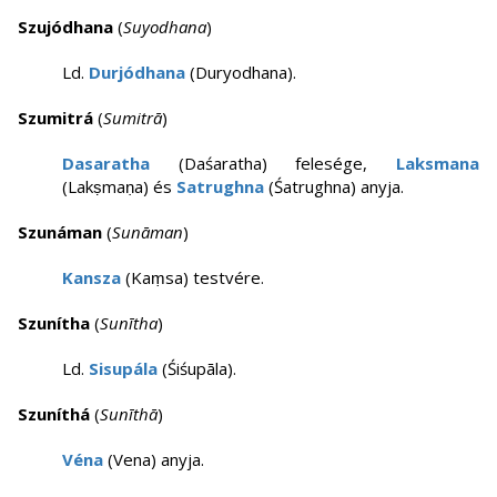
Szujódhana
(
Suyodhana
)
Ld.
Durjódhana
(Duryodhana).
Szumitrá
(
Sumitrā
)
Dasaratha
(Daśaratha) felesége,
Laksmana
(Lakṣmaṇa) és
Satrughna
(Śatrughna) anyja.
Szunáman
(
Sunāman
)
Kansza
(Kaṃsa) testvére.
Szunítha
(
Sunītha
)
Ld.
Sisupála
(Śiśupāla).
Szuníthá
(
Sunīthā
)
Véna
(Vena) anyja.