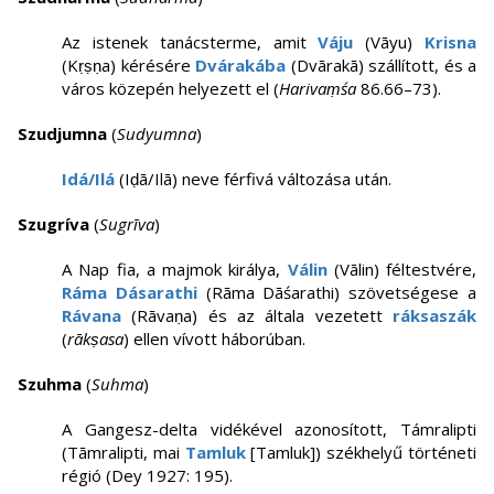
Az istenek tanácsterme, amit
Váju
(Vāyu)
Krisna
(Kṛṣṇa) kérésére
Dvárakába
(Dvārakā) szállított, és a
város közepén helyezett el (
Harivaṃśa
86.66–73).
Szudjumna
(
Sudyumna
)
Idá/Ilá
(Iḍā/Ilā) neve férfivá változása után.
Szugríva
(
Sugrīva
)
A Nap fia, a majmok királya,
Válin
(Vālin) féltestvére,
Ráma Dásarathi
(Rāma Dāśarathi) szövetségese a
Rávana
(Rāvaṇa) és az általa vezetett
ráksaszák
(
rākṣasa
) ellen vívott háborúban.
Szuhma
(
Suhma
)
A Gangesz-delta vidékével azonosított, Támralipti
(Tāmralipti, mai
Tamluk
[Tamluk]) székhelyű történeti
régió (Dey 1927: 195).