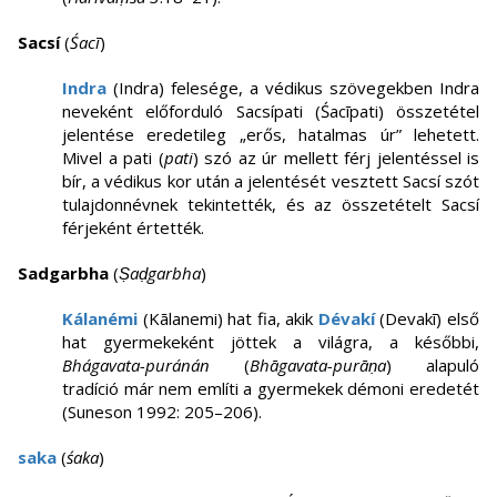
Sacsí
(
Śacī
)
Indra
(Indra) felesége, a védikus szövegekben Indra
neveként előforduló Sacsípati (Śacīpati) összetétel
jelentése eredetileg „erős, hatalmas úr” lehetett.
Mivel a pati (
pati
) szó az úr mellett férj jelentéssel is
bír, a védikus kor után a jelentését vesztett Sacsí szót
tulajdonnévnek tekintették, és az összetételt Sacsí
férjeként értették.
Sadgarbha
(
Ṣaḍgarbha
)
Kálanémi
(Kālanemi) hat fia, akik
Dévakí
(Devakī) első
hat gyermekeként jöttek a világra, a későbbi,
Bhágavata-puránán
(
Bhāgavata-purāṇa
) alapuló
tradíció már nem említi a gyermekek démoni eredetét
(Suneson 1992: 205–206).
saka
(
śaka
)