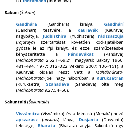
Ld.
Indramaha
(Indramaha).
Sakuni
(
Śakuni
)
Gandhára
(Gandhāra) királya,
Gándhárí
(Gāndhārī) testvére, a
Kauravák
(Kaurava)
nagybátyja,
Judhisthira
(Yudhiṣṭhira)
rádzsaszúja
(
rājasūya
) szertartását követően kockajátékban
győzte le az ifjú királyt, és ezzel száműzetésbe
kényszerítette a
Pándavákat
(Pāṇḍava)
(
Mahābhārata
2.52.1–69.21, magyarul: Baktay 1960:
481–494, 1977: 312–322 Vekerdi 2007: 136–161), a
Kauravák oldalán részt vett a
Mahábhárata
-
(
Mahābhārata
-)beli nagy háborúban, a
Kuruksétrán
(Kurukṣetra)
Szahadéva
(Sahadeva) ölte meg
(
Mahābhārata
9.27.54–60).
Sakuntalá
(
Śakuntalā
)
Visvámitra
(Viśvāmitra) és a Ménaká (Menakā) nevű
apszarasz
(
apsaras
) lánya,
Dusjanta
(Duṣyanta)
felesége,
Bharata
(Bharata) anyja. Sakuntalá egy