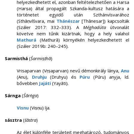
helyezkedhetett el, azonban feltételezhetően a Harsa
(Harṣa) által propagált Szkanda-kultusz hatására a
történetet egyidő után Szthánvísvarához
(Sthāṇvīśvara, mai
Thánészar
[Thānesar]) kapcsolták
(Száler 2017: 332–333). A
Méghadúta
útvonalát
követve nem tűnik kizártnak, hogy a hely valahol
Mathurá
(Mathurā) környékén helyezkedhetett el
(Száler 2019b: 240–245).
Sarmisthá
(
Śarmiṣṭhā
)
Vrisaparvan (Vṛṣaparvan) nevű démonkirály lánya,
Anu
(Anu),
Druhju
(Druhyu) és
Púru
(Pūru) anyja, ld.
bővebben
Jajáti
(Yayāti).
Sárnga
(
Śārṅga
)
Visnu
(Viṣṇu) íja.
sásztra
(
śāstra
)
Az élet különféle területeit meghatározó, tudományos