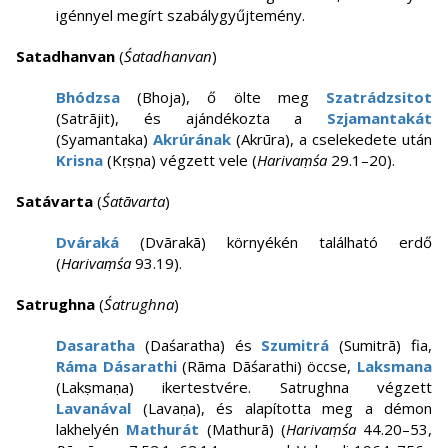
igénnyel megírt szabálygyűjtemény.
Satadhanvan
(
Śatadhanvan
)
Bhódzsa
(Bhoja), ő ölte meg
Szatrádzsitot
(Satrājit), és ajándékozta a
Szjamantakát
(Syamantaka)
Akrúrának
(Akrūra), a cselekedete után
Krisna
(Kṛṣṇa) végzett vele (
Harivaṃśa
29.1–20).
Satávarta
(
Śatāvarta
)
Dváraká
(Dvārakā) környékén található erdő
(
Harivaṃśa
93.19).
Satrughna
(
Śatrughna
)
Dasaratha
(Daśaratha) és
Szumitrá
(Sumitrā) fia,
Ráma Dásarathi
(Rāma Dāśarathi) öccse,
Laksmana
(Lakṣmaṇa) ikertestvére. Satrughna végzett
Lavanával
(Lavaṇa), és alapította meg a démon
lakhelyén
Mathurát
(Mathurā) (
Harivaṃśa
44.20–53,