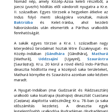
Nomád nép, amely Közép-Ázsia keleti részéből, a
jüecsi (
yuezhi
) hódítás elől vándorolt nyugatra a Kr.e.
II. században. Egyes törzseik a hegyeken átkelve az
Indus folyó menti síkságokra vonultak, mások
Baktriába
és Kelet-Iránba, ahol kezdeti
háborúskodás után elismerték a Párthus uralkodók
fennhatóságát.
A sakák egyes törzsei a Kr.e. I. században nagy
kiterjedésű birodalmat hoztak létre Északnyugat- és
Közép-Indiában (
Gándhára
[Gāndhāra],
Mathurá
[Mathurā],
Uddzsajiní
[Ujjayinī],
Szaurástra
[Saurāṣṭra]). Kr.u. 20 körül a rövid életű Indo-Párthus
dinasztia hódította meg a középső saka területeket,
Mathurá környéke és Szaurástra azonban
saka
kézben
maradt.
A Nyugat-Indiában (mai Gudzsarát és Rádzsasztán)
uralkodó saka ksatrapa (
kṣatrapa
) dinasztiát Csastana
(Caṣṭana) alapította valószínűleg Kr.u. 78-ban (a saka
időszámítás kezdete). A dinasztia egyik
legjelentősebb uralkodója Rudradáman (Rudradāman)