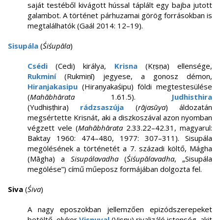
saját testéből kivágott hússal táplált egy bajba jutott
galambot. A történet párhuzamai görög forrásokban is
megtalálhatók (Gaál 2014: 12–19).
Sisupála
(
Śiśupāla
)
Csédi
(Cedi) királya,
Krisna
(Kṛṣṇa) ellensége,
Rukminí
(Rukmiṇī) jegyese, a gonosz démon,
Hiranjakasipu
(Hiraṇyakaśipu) földi megtestesülése
(
Mahābhārata
1.61.5).
Judhisthira
(Yudhiṣṭhira)
rádzsaszúja
(
rājasūya
) áldozatán
megsértette Krisnát, aki a diszkoszával azon nyomban
végzett vele (
Mahābhārata
2.33.22–42.31, magyarul:
Baktay 1960: 474–480, 1977: 307–311). Sisupála
megölésének a történetét a 7. századi költő, Mágha
(Māgha) a
Sisupálavadha
(
Śiśupālavadha
, „Sisupála
megölése”) című műeposz formájában dolgozta fel.
Siva
(
Śiva
)
A nagy eposzokban jellemzően epizódszerepeket
betöltő, olykor
Visnuval
(Viṣṇu) rivalizáló istenség, akit