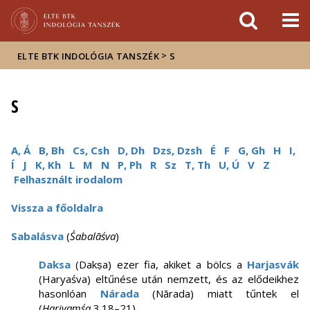
Események
ELTE a
Hírek
sajtóban
>
ELTE BTK INDOLÓGIA TANSZÉK
S
S
A, Á
B, Bh
Cs, Csh
D, Dh
Dzs, Dzsh
É
F
G, Gh
H
I,
Í
J
K, Kh
L
M
N
P, Ph
R
Sz
T, Th
U, Ú
V
Z
Felhasznált irodalom
Vissza a főoldalra
Sabalásva
(
Śabalāśva
)
Daksa
(Dakṣa) ezer fia, akiket a bölcs a
Harjasvák
(Haryaśva) eltűnése után nemzett, és az elődeikhez
hasonlóan
Nárada
(Nārada) miatt tűntek el
(
Harivaṃśa
3.18–21).