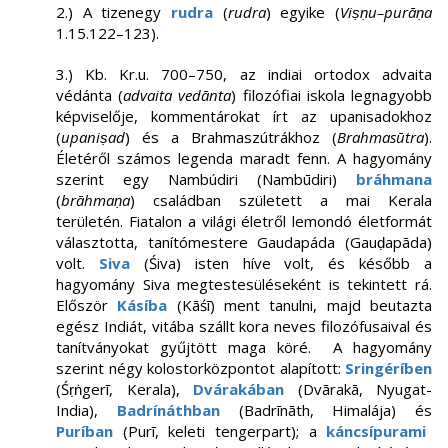
2.) A tizenegy
rudra
(
rudra
) egyike (
Viṣṇu–purāṇa
1.15.122–123).
3.) Kb. Kr.u. 700–750, az indiai ortodox advaita
védánta (
advaita vedānta
) filozófiai iskola legnagyobb
képviselője, kommentárokat írt az upanisadokhoz
(
upaniṣad
) és a Brahmaszútrákhoz (
Brahmasūtra
).
Életéről számos legenda maradt fenn. A hagyomány
szerint egy Nambúdiri (Nambūdiri)
bráhmana
(
brāhmaṇa
) családban született a mai Kerala
területén. Fiatalon a világi életről lemondó életformát
választotta, tanítómestere Gaudapáda (Gauḍapāda)
volt.
Siva
(Śiva) isten híve volt, és később a
hagyomány Siva megtestesüléseként is tekintett rá.
Először
Kásíba
(Kāśī) ment tanulni, majd beutazta
egész Indiát, vitába szállt kora neves filozófusaival és
tanítványokat gyűjtött maga köré. A hagyomány
szerint négy kolostorközpontot alapított:
Sringéríben
(Śṛṅgerī, Kerala),
Dvárakában
(Dvārakā, Nyugat-
India),
Badrínáthban
(Badrīnāth, Himalája) és
Puríban
(Purī, keleti tengerpart); a
káncsípurami