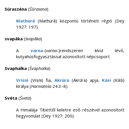
Súraszéna
(
Śūrasena
)
Mathurá
(Mathurā) központú történeti régió (Dey
1927: 197).
svapáka
(
śvapāka
)
A
varna
-(
varṇa
-)rendszeren kívül lévő,
kutyahúsfogyasztással azonosított népcsoport.
Svaphalka
(
Śvaphalka
)
Vrisni
(Vṛṣṇi) fia,
Akrúra
(Akrūra) apja,
Kási
(Kāśi)
királya (
Harivaṃśa
24.3–8).
Svéta
(
Śveta
)
A Himalája Tibettől keletre eső részével azonosított
hegyvonulat (Dey 1927: 200).