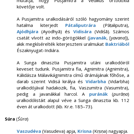
mutatja, hogy Pusjamitra a védikus ortodoxia
követője volt.
A Pusjamitra uralkodásáról szóló hagyomány szerint
hatalma kiterjedt
Pátaliputrára
(Pāṭaliputra),
Ajódhjára
(Ayodhyā) és
Vidisára
(Vidiśā). Számos
csatát vívott az indo-görögökkel (
javanák
, [
yavana
]),
akik megkísérelték kiterjeszteni uralmukat
Baktriából
Északnyugat-Indiára.
A Sunga dinasztia Pusjamitra utáni uralkodóiról
keveset tudunk. Pusjamitra fia, Agnimitra (Agnimitra),
Kálidásza Málavikágnimitra című drámájának főhőse, a
darab szerint Vidisá királya és
Vidarbha
(Vidarbha)
uralkodójával hadakozik, fia, Vaszumitra (Vasumitra),
pedig a javanákkal harcol. A
puránák
(
purāṇa
)
uralkodólistáit alapul véve a Sunga dinasztia kb. 112
éven át uralkodott (kb. Kr.e. 185–73).
Súra
(
Śūra
)
Vaszudéva
(Vasudeva) apja,
Krisna
(Kṛṣṇa) nagyapja.