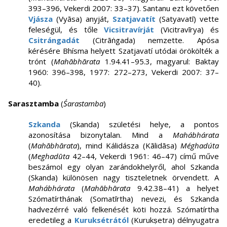
393–396, Vekerdi 2007: 33–37). Santanu ezt követően
Vjásza
(Vyāsa) anyját,
Szatjavatít
(Satyavatī) vette
feleségül, és tőle
Vicsitravírját
(Vicitravīrya) és
Csitrángadát
(Citrāṅgada) nemzette. Apósa
kérésére Bhísma helyett Szatjavatí utódai örökölték a
trónt (
Mahābhārata
1.94.41–95.3, magyarul: Baktay
1960: 396–398, 1977: 272–273, Vekerdi 2007: 37–
40).
Sarasztamba
(
Śarastamba
)
Szkanda
(Skanda) születési helye, a pontos
azonosítása bizonytalan. Mind a
Mahábhárata
(
Mahābhārata
), mind Kálidásza (Kālidāsa)
Méghadúta
(
Meghadūta
42–44, Vekerdi 1961: 46–47) című műve
beszámol egy olyan zarándokhelyről, ahol Szkanda
(Skanda) különösen nagy tiszteletnek örvendett. A
Mahábhárata
(
Mahābhārata
9.42.38–41) a helyet
Szómatírthának (Somatīrtha) nevezi, és Szkanda
hadvezérré való felkenését köti hozzá. Szómatírtha
eredetileg a
Kuruksétrától
(Kurukṣetra) délnyugatra