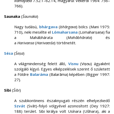
Rāmāyaṇa
7.52.1–62.14, magyarul: Vekerdi 1964: 756–
766).
Saunaka
(
Śaunaka
)
Nagy tudású,
bhárgava
(
bhārgava
) bölcs (Mani 1975:
710), neki mesélte el
Lómaharsana
(Lomaharṣaṇa) fia
a Mahábhárata (
Mahābhārata
) és
a
Harivansa
(
Harivaṃśa
) történetét.
Sésa
(
Śeṣa
)
A világmindenség felett álló,
Visnu
(Viṣṇu) ágyaként
szolgáló kígyó. Egyes elképzelések szerint ő született
a Földre
Balaráma
(Balarāma) képében (Bigger 1997:
27).
Sibi
(
Śibi
)
A szubkontinens északnyugati részén elhelyezkedő
Szvát
(Svāt)-folyó völgyével azonosított (Dey 1927:
188) terület. Sibi királya volt Usínara (Uśīnara), aki a