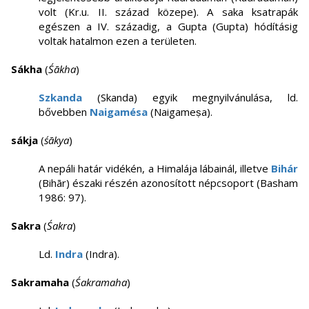
volt (Kr.u. II. század közepe). A saka ksatrapák
egészen a IV. századig, a Gupta (Gupta) hódításig
voltak hatalmon ezen a területen.
Sákha
(
Śākha
)
Szkanda
(Skanda) egyik megnyilvánulása, ld.
bővebben
Naigamésa
(Naigameṣa).
sákja
(
śākya
)
A nepáli határ vidékén, a Himalája lábainál, illetve
Bihár
(Bihār) északi részén azonosított népcsoport (Basham
1986: 97).
Sakra
(
Śakra
)
Ld.
Indra
(Indra).
Sakramaha
(
Śakramaha
)