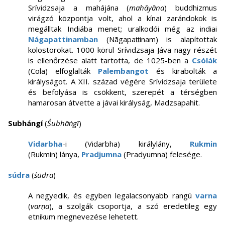
Srívidzsaja a mahájána (
mahāyāna
) buddhizmus
virágzó központja volt, ahol a kínai zarándokok is
megálltak Indiába menet; uralkodói még az indiai
Nágapattinamban
(Nāgapaṭṭinam) is alapítottak
kolostorokat. 1000 körül Srívidzsaja Jáva nagy részét
is ellenőrzése alatt tartotta, de 1025-ben a
Csólák
(Cola) elfoglalták
Palembangot
és kirabolták a
királyságot. A XII. század végére Srívidzsaja területe
és befolyása is csökkent, szerepét a térségben
hamarosan átvette a jávai királyság, Madzsapahit.
Subhángí
(
Śubhāṅgī
)
Vidarbha
-i (Vidarbha) királylány,
Rukmin
(Rukmin) lánya,
Pradjumna
(Pradyumna) felesége.
súdra
(
śūdra
)
A negyedik, és egyben legalacsonyabb rangú
varna
(
varṇa
), a szolgák csoportja, a szó eredetileg egy
etnikum megnevezése lehetett.