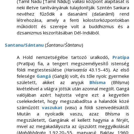
(Tamil Nadu [Tamil Nāḍu]) vallási központ alapítását is
neki illetve tanítványának tulajdonítják. Szintén Sankara
nevéhez fűződik a dasanámí (daśanāmī) rend
létrehozása, amely a fenti kolostorközpontokban
működött és szerepe volt a buddhizmus és a
dzsainizmus kiszorításában Dél-Indiából.
Santanu/Sántanu
(
Śantanu
/
Śāntanu
)
A Hold nemzetségébe tartozó uralkodó,
Pratípa
(Pratīpa) fia, a tengert megszemélyesítő istenség
földi megtestesülése (
Harivaṃśa
43.15–45). Az első
felesége
Gangá
(Gaṅgā) volt, és tőle nyolc gyermeke
született, akiket az anyjuk
Bhísma
(Bhīṣma)
kivételével a világra jöttük után azonnal megölt. Gangá
valójában azért hajtotta végre ezt a kegyetlen
cselekedetet, hogy megszabadítsa a halandók közé
száműzött
vaszukat
(
vasu
) a földi szenvedésüktől.
Miután a nyolcadik vaszu, azaz Bhísma is
megszületett, Gangának el kellett hagynia a férjét,
mivel az megakadályozta az újszülött meggyilkolását
(
Mahābhārata
1.92.20–55, magyarul: Baktay 1960: