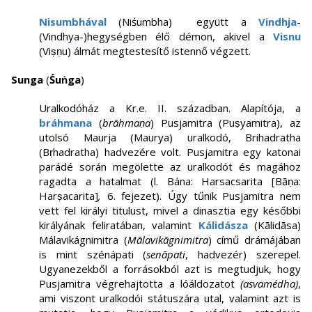
Nisumbhával
(Niśumbha) együtt a
Vindhja
-
(Vindhya-)hegységben élő démon, akivel a
Visnu
(Viṣṇu) álmát megtestesítő istennő végzett.
Sunga
(
Śuṅga
)
Uralkodóház a Kr.e. II. században. Alapítója, a
bráhmana
(
brāhmaṇa
) Pusjamitra (Puṣyamitra), az
utolsó Maurja (Maurya) uralkodó, Brihadratha
(Bṛhadratha) hadvezére volt. Pusjamitra egy katonai
parádé során megölette az uralkodót és magához
ragadta a hatalmat (l. Bána: Harsacsarita [Bāṇa:
Harṣacarita]
,
6. fejezet). Úgy tűnik Pusjamitra nem
vett fel királyi titulust, mivel a dinasztia egy későbbi
királyának feliratában, valamint
Kálidásza
(Kālidāsa)
Málavikágnimitra (
Mālavikāgnimitra
) című drámájában
is mint szénápati (
senāpati
, hadvezér) szerepel.
Ugyanezekből a forrásokból azt is megtudjuk, hogy
Pusjamitra végrehajtotta a lóáldozatot
(asvamédha)
,
ami viszont uralkodói státuszára utal, valamint azt is