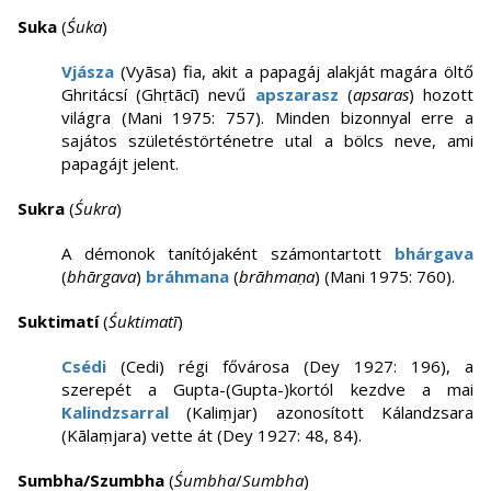
Suka
(
Śuka
)
Vjásza
(Vyāsa) fia, akit a papagáj alakját magára öltő
Ghritácsí (Ghṛtācī) nevű
apszarasz
(
apsaras
) hozott
világra (Mani 1975: 757). Minden bizonnyal erre a
sajátos születéstörténetre utal a bölcs neve, ami
papagájt jelent.
Sukra
(
Śukra
)
A démonok tanítójaként számontartott
bhárgava
(
bhārgava
)
bráhmana
(
brāhmaṇa
) (Mani 1975: 760).
Suktimatí
(
Śuktimatī
)
Csédi
(Cedi) régi fővárosa (Dey 1927: 196), a
szerepét a Gupta-(Gupta-)kortól kezdve a mai
Kalindzsarral
(Kaliṃjar) azonosított Kálandzsara
(Kālaṃjara) vette át (Dey 1927: 48, 84).
Sumbha/Szumbha
(
Śumbha
/
Sumbha
)