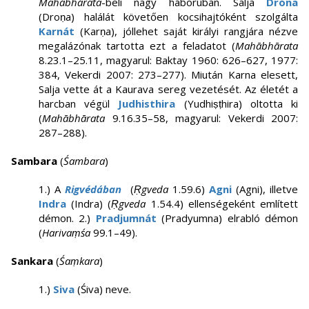
Mahábhárata
-beli nagy háborúban. Salja
Dróna
(Droṇa) halálát követően kocsihajtóként szolgálta
Karnát
(Karṇa), jóllehet saját királyi rangjára nézve
megalázónak tartotta ezt a feladatot (
Mahābhārata
8.23.1–25.11, magyarul: Baktay 1960: 626–627, 1977:
384, Vekerdi 2007: 273–277). Miután Karna elesett,
Salja vette át a Kaurava sereg vezetését. Az életét a
harcban végül
Judhisthira
(Yudhiṣṭhira) oltotta ki
(
Mahābhārata
9.16.35–58, magyarul: Vekerdi 2007:
287–288).
Sambara
(
Śambara
)
1.) A
Rigvédában
(
Ṛgveda
1.59.6)
Agni
(Agni), illetve
Indra
(Indra) (
Ṛgveda
1.54.4) ellenségeként említett
démon. 2.)
Pradjumnát
(Pradyumna) elrabló démon
(
Harivaṃśa
99.1–49).
Sankara
(
Śaṃkara
)
1.)
Siva
(Śiva) neve.