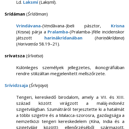
Ld.
Laksmí
(Lakṣmī).
Srídáman
(
Śrīdāman
)
Vrindávana
-(Vṛndāvana-)beli pásztor,
Krisna
(Kṛṣṇa) párja a
Pralamba
-(Pralamba-)féle incidenskor
játszott
harinákrídanában
(
hariṇākrīḍana
)
(
Harivaṃśa
58.19–21).
srívatsza
(
śrīvatsa
)
Különleges személyek jellegzetes, ikonográfiában
rendre stilizáltan megjelenített mellszőrzete.
Srívidzsaja
(
Śrīvijaya
)
Tengeri, kereskedő birodalom, amely a VII. és XIII.
század között virágzott a maláj-indonéz
szigetvilágban. Szumátráról terjesztette ki a hatalmát
a többi szigetre és a Malacca-szorosra, gazdagsága a
nemzetközi tengeri kereskedelem (Kína, India és a
szigetvilág között) ellenőrzéséből származott.