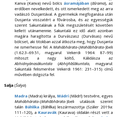
Kanva (Kaṇva) nevű bölcs
ásramájában
(
āśrama
), az
erdőben nevelkedett, és ott ismerkedett meg az arra
vadászó Dusjantával. A gyermekük megfoganása után
Dusjanta visszatért a fővárosba, és az egyességük
szerint Sakuntalának a fiúk megszületését követően
kellett utánamennie. Sakuntalá ez idő alatt azonban
magára haragította a Durvászasz (Durvāsas) nevű
bölcset, aki titokban azzal átkozta meg, hogy Dusjanta
ne ismerhesse fel. A
Mahábhárata
-(
Mahābhārata
-)beli
(1.62.3–69.51, magyarul: Vekerdi 1964: 87–99)
mítoszt a nagy költő, Kálidásza az
Abhidnyánasákuntala
(
Abhijñāśākuntala
, magyarul:
Sakuntalá felismerése Vekerdi 1961: 231–315) című
művében dolgozta fel.
Salja
(
Śalya
)
Madra
(Madra) királya,
Mádrí
(Mādrī) testvére, egyes
Mahábhárata
-(
Mahābhārata
-)beli utalások szerint
talán
Báhlíka
(Bāhlīka) leszármazottja (Száler 2019a:
111–120), a
Kauravák
(Kaurava) oldalán részt vett a