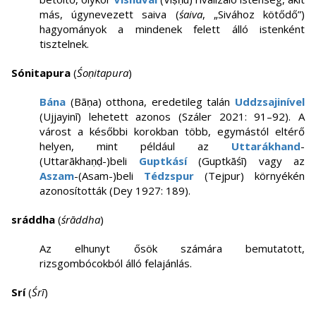
más, úgynevezett saiva (
śaiva
, „Sivához kötődő”)
hagyományok a mindenek felett álló istenként
tisztelnek.
Sónitapura
(
Śoṇitapura
)
Bána
(Bāṇa) otthona, eredetileg talán
Uddzsajinível
(Ujjayinī) lehetett azonos (Száler 2021: 91–92). A
várost a későbbi korokban több, egymástól eltérő
helyen, mint például az
Uttarákhand
-
(Uttarākhaṇḍ-)beli
Guptkásí
(Guptkāśī) vagy az
Aszam
-(Asam-)beli
Tédzspur
(Tejpur) környékén
azonosították (Dey 1927: 189).
sráddha
(
śrāddha
)
Az elhunyt ősök számára bemutatott,
rizsgombócokból álló felajánlás.
Srí
(
Śrī
)