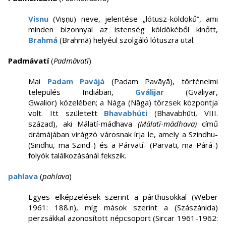
Visnu
(Viṣṇu) neve, jelentése „lótusz-köldökű”, ami
minden bizonnyal az istenség köldökéből kinőtt,
Brahmá
(Brahmā) helyéül szolgáló lótuszra utal.
Padmávatí
(
Padmāvatī
)
Mai
Padam Pavájá
(Padam Pavāyā),
történelmi
település Indiában,
Gválijar
(Gvāliyar,
Gwalior) közelében; a Nága (Nāga) törzsek központja
volt. Itt született
Bhavabhúti
(Bhavabhūti, VIII.
század), aki Málatí-mádhava
(
Mālatī-mādhava
)
című
drámájában virágzó városnak írja le, amely a Szindhu-
(Sindhu, ma Szind-) és a Párvatí- (Pārvatī, ma Párá-)
folyók találkozásánál fekszik.
pahlava
(
pahlava
)
Egyes elképzelések szerint a párthusokkal (Weber
1961: 188.n), míg mások szerint a (Szászánida)
perzsákkal azonosított népcsoport (Sircar 1961-1962: