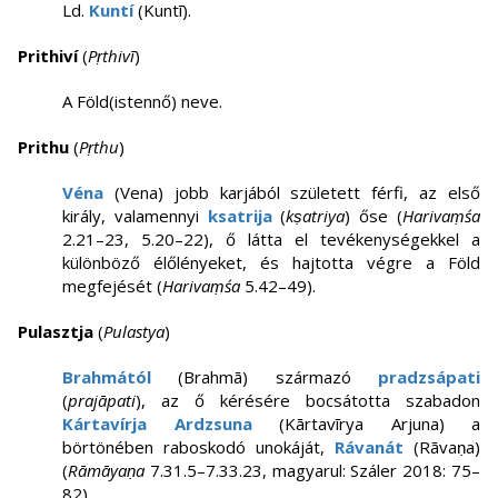
Ld.
Kuntí
(Kuntī).
Prithiví
(
Pṛthivī
)
A Föld(istennő) neve.
Prithu
(
Pṛthu
)
Véna
(Vena) jobb karjából született férfi, az első
király, valamennyi
ksatrija
(
kṣatriya
) őse (
Harivaṃśa
2.21–23, 5.20–22), ő látta el tevékenységekkel a
különböző élőlényeket, és hajtotta végre a Föld
megfejését (
Harivaṃśa
5.42–49).
Pulasztja
(
Pulastya
)
Brahmától
(Brahmā) származó
pradzsápati
(
prajāpati
), az ő kérésére bocsátotta szabadon
Kártavírja Ardzsuna
(Kārtavīrya Arjuna) a
börtönében raboskodó unokáját,
Rávanát
(Rāvaṇa)
(
Rāmāyaṇa
7.31.5–7.33.23, magyarul: Száler 2018: 75–
82).