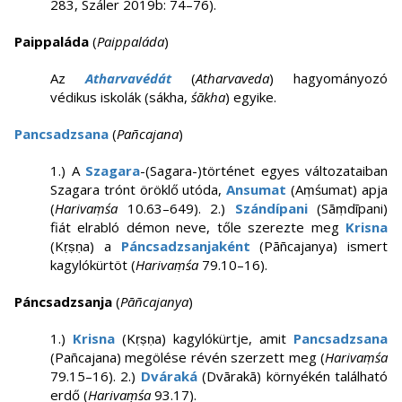
283, Száler 2019b: 74–76).
Paippaláda
(
Paippaláda
)
Az
Atharvavédát
(
Atharvaveda
) hagyományozó
védikus iskolák (sákha,
śākha
) egyike.
Pancsadzsana
(
Pañcajana
)
1.) A
Szagara
-(Sagara-)történet egyes változataiban
Szagara trónt öröklő utóda,
Ansumat
(Aṃśumat) apja
(
Harivaṃśa
10.63–649). 2.)
Szándípani
(Sāṃdīpani)
fiát elrabló démon neve, tőle szerezte meg
Krisna
(Kṛṣṇa) a
Páncsadzsanjaként
(Pāñcajanya) ismert
kagylókürtöt (
Harivaṃśa
79.10–16).
Páncsadzsanja
(
Pāñcajanya
)
1.)
Krisna
(Kṛṣṇa) kagylókürtje, amit
Pancsadzsana
(Pañcajana) megölése révén szerzett meg (
Harivaṃśa
79.15–16). 2.)
Dváraká
(Dvārakā) környékén található
erdő (
Harivaṃśa
93.17).