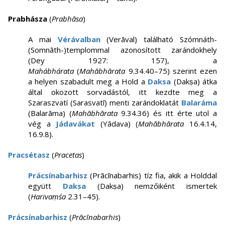
Prabhásza
(
Prabhāsa
)
A mai
Vérávalban
(Verāval) található Szómnáth-
(Somnāth-)templommal azonosított zarándokhely
(Dey 1927: 157), a
Mahábhárata
(
Mahābhārata
9.34.40–75) szerint ezen
a helyen szabadult meg a Hold a
Daksa
(Dakṣa) átka
által okozott sorvadástól, itt kezdte meg a
Szaraszvatí (Sarasvatī) menti zarándoklatát
Balaráma
(Balarāma) (
Mahābhārata
9.34.36) és itt érte utol a
vég a
Jádavákat
(Yādava) (
Mahābhārata
16.4.14,
16.9.8).
Pracsétasz
(
Pracetas
)
Prácsínabarhisz
(Prācīnabarhis) tíz fia, akik a Holddal
együtt
Daksa
(Dakṣa) nemzőiként ismertek
(
Harivaṃśa
2.31–45).
Prácsínabarhisz
(
Prācīnabarhis
)