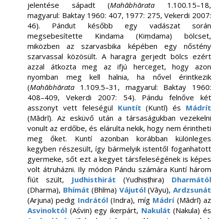
jelentése sápadt (
Mahābhārata
1.100.15–18,
magyarul: Baktay 1960: 407, 1977: 275, Vekerdi 2007:
46). Pándut később egy vadászat során
megsebesítette Kindama (Kiṃdama) bölcset,
miközben az szarvasbika képében egy nőstény
szarvassal közösült. A haragra gerjedt bölcs ezért
azzal átkozta meg az ifjú herceget, hogy azon
nyomban meg kell halnia, ha nővel érintkezik
(
Mahābhārata
1.109.5–31, magyarul: Baktay 1960:
408–409, Vekerdi 2007: 54). Pándu felnőve két
asszonyt vett feleségül
Kuntít
(Kuntī) és
Mádrít
(Mādrī). Az esküvő után a társaságukban vezekelni
vonult az erdőbe, és elárulta nekik, hogy nem érintheti
meg őket. Kuntí azonban korábban különleges
kegyben részesült, így bármelyik istentől foganhatott
gyermeke, sőt ezt a kegyet társfeleségének is képes
volt átruházni. Ily módon Pándu számára Kuntí három
fiút szült,
Judhisthirát
(Yudhiṣṭhira)
Dharmától
(Dharma),
Bhímát
(Bhīma)
Vájutól
(Vāyu),
Ardzsunát
(Arjuna) pedig
Indrától
(Indra), míg
Mádrí
(Mādrī) az
Asvinoktól
(Aśvin) egy ikerpárt,
Nakulát
(Nakula) és