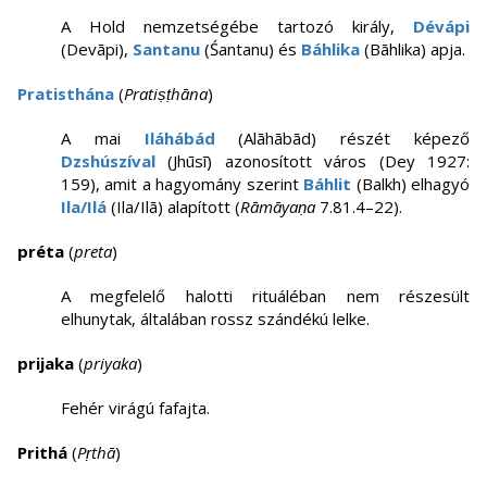
A Hold nemzetségébe tartozó király,
Dévápi
(Devāpi),
Santanu
(Śantanu) és
Báhlika
(Bāhlika) apja.
Pratisthána
(
Pratiṣṭhāna
)
A mai
Iláhábád
(Alāhābād) részét képező
Dzshúszíval
(Jhūsī) azonosított város (Dey 1927:
159), amit a hagyomány szerint
Báhlit
(Balkh) elhagyó
Ila/Ilá
(Ila/Ilā) alapított (
Rāmāyaṇa
7.81.4–22).
préta
(
preta
)
A megfelelő halotti rituáléban nem részesült
elhunytak, általában rossz szándékú lelke.
prijaka
(
priyaka
)
Fehér virágú fafajta.
Prithá
(
Pṛthā
)