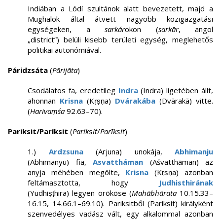
Indiában a Lódí szultánok alatt bevezetett, majd a
Mughalok által átvett nagyobb közigazgatási
egységeken, a
sarkár
okon (
sarkār
, angol
„district”) belüli kisebb területi egység, meglehetős
politikai autonómiával.
Páridzsáta
(
Pārijāta
)
Csodálatos fa, eredetileg
Indra
(Indra) ligetében állt,
ahonnan
Krisna
(Kṛṣṇa)
Dvárakába
(Dvārakā) vitte.
(
Harivaṃśa
92.63–70).
Pariksit/Paríksit
(
Parikṣit
/
Parīkṣit
)
1.)
Ardzsuna
(Arjuna) unokája,
Abhimanju
(Abhimanyu) fia,
Asvattháman
(Aśvatthāman) az
anyja méhében megölte,
Krisna
(Kṛṣṇa) azonban
feltámasztotta, hogy
Judhisthirának
(Yudhiṣṭhira) legyen örököse (
Mahābhārata
10.15.33–
16.15, 14.66.1–69.10). Pariksitből (Parikṣit) királyként
szenvedélyes vadász vált, egy alkalommal azonban