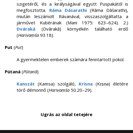
szigetéről, és a királyságával együtt Puspakától is
megfosztotta.
Ráma Dásarathi
(Rāma Dāśarathi),
miután leszámolt Rávanával, visszaszolgáltatta a
járművet Kubérának (Mani 1975: 623–624). 2.)
Dváraká
(Dvārakā) környékén található erdő
(
Harivaṃśa
93.18).
Put
(
Put
)
A gyermektelen emberek számára fenntartott pokol.
Pútaná
(
Pūtanā
)
Kanszát
(Kaṃsa) szolgáló,
Krisna
(Kṛṣṇa) életére
törő démonnő (
Harivaṃśa
50.20–29).
Ugrás az oldal tetejére