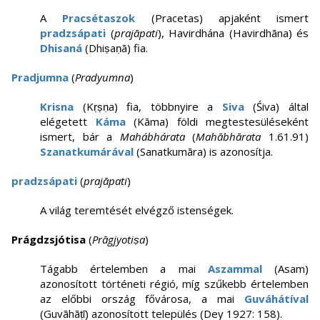
A
Pracsétaszok
(Pracetas) apjaként ismert
pradzsápati
(
prajāpati
), Havirdhána (Havirdhāna) és
Dhisaná
(Dhiṣaṇā) fia.
Pradjumna
(
Pradyumna
)
Krisna
(Kṛṣṇa) fia, többnyire a
Siva
(Śiva) által
elégetett
Káma
(Kāma) földi megtestesüléseként
ismert, bár a
Mahábhárata
(
Mahābhārata
1.61.91)
Szanatkumárával
(Sanatkumāra) is azonosítja.
pradzsápati
(
prajāpati
)
A világ teremtését elvégző istenségek.
Prágdzsjótisa
(
Prāgjyotiṣa
)
Tágabb értelemben a mai
Aszammal
(Asam)
azonosított történeti régió, míg szűkebb értelemben
az előbbi ország fővárosa, a mai
Guváhátíval
(Guvāhāṭī) azonosított település (Dey 1927: 158).