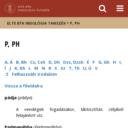
Események
ELTE a
Hírek
sajtóban
>
ELTE BTK INDOLÓGIA TANSZÉK
P, PH
P, PH
A, Á
B, Bh
Cs, Csh
D, Dh
Dzs, Dzsh
É
F
G, Gh
H
I,
Í
J
K, Kh
L
M
N
R
S
Sz
T, Th
U, Ú
V
Z
Felhasznált irodalom
Vissza a főoldalra
pádja
(
pādya
)
A vendégek fogadásakor, lábtisztítás céljából
felajánlott víz.
Padmanábha
(
Padmanābha
)