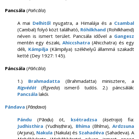
Pancsála
(
Pañcāla
)
A mai
Delhitől
nyugatra, a Himalája és a
Csambal
(Caṃbal) folyó közt található,
Róhilkhand
(Rohilkhaṃḍ)
néven is ismert terület. Pancsála idővel a
Gangesz
mentén egy északi,
Ahiccshatra
(Ahicchatra) és egy
déli,
Kámpilja
(Kāmpilya) székhelyű állammá szakadt
ketté (Dey 1927: 145).
Páncsála
(
Pāñcāla
)
1.)
Brahmadatta
(Brahmadatta) minisztere, a
Rigvédát
(
Ṛgveda
) ismerő tudós. 2.) páncsálák:
Pancsála
lakói.
Pándava
(
Pāṇḍava
)
Pándu
(Pāṇḍu) öt,
ksétradzsa
(
kṣetraja
) fia:
Judhisthira
(Yudhiṣṭhira),
Bhíma
(Bhīma),
Ardzsuna
(Arjuna),
Nakula
(Nakula) és
Szahadéva
(Sahadeva). A