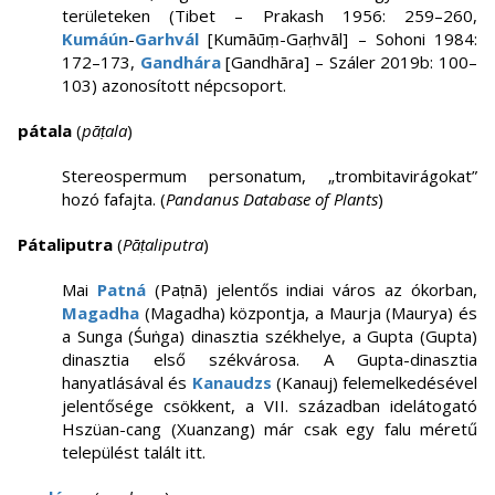
területeken (Tibet – Prakash 1956: 259–260,
Kumáún
-
Garhvál
[Kumāūṃ-Gaṛhvāl] – Sohoni 1984:
172–173,
Gandhára
[Gandhāra] – Száler 2019b: 100–
103) azonosított népcsoport.
pátala
(
pāṭala
)
Stereospermum personatum, „trombitavirágokat”
hozó fafajta. (
Pandanus Database of Plants
)
Pátaliputra
(
Pāṭaliputra
)
Mai
Patná
(Paṭnā)
jelentős indiai város az ókorban,
Magadha
(Magadha) központja, a Maurja (Maurya) és
a Sunga (Śuṅga) dinasztia székhelye, a Gupta (Gupta)
dinasztia első székvárosa. A Gupta-dinasztia
hanyatlásával és
Kanaudzs
(Kanauj) felemelkedésével
jelentősége csökkent, a VII. században idelátogató
Hszüan-cang (Xuanzang) már csak egy falu méretű
települést talált itt.