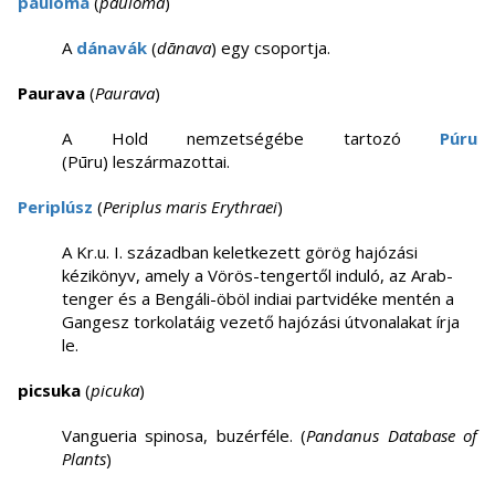
paulóma
(
pauloma
)
A
dánavák
(
dānava
) egy csoportja.
Paurava
(
Paurava
)
A Hold nemzetségébe tartozó
Púru
(Pūru) leszármazottai.
Periplúsz
(
Periplus maris Erythraei
)
A Kr.u. I. században keletkezett görög hajózási
kézikönyv, amely a Vörös-tengertől induló, az Arab-
tenger és a Bengáli-öböl indiai partvidéke mentén a
Gangesz torkolatáig vezető hajózási útvonalakat írja
le.
picsuka
(
picuka
)
Vangueria spinosa, buzérféle. (
Pandanus Database of
Plants
)