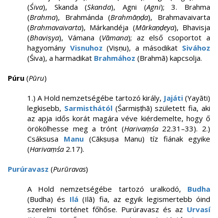
(
Śiva
), Skanda (
Skanda
), Agni (
Agni
); 3. Brahma
(
Brahma
), Brahmánda (
Brahmāṇḍa
), Brahmavaivarta
(
Brahmavaivarta
), Márkandéja (
Mārkaṇḍeya
), Bhavisja
(
Bhaviṣya
), Vámana (
Vāmana
); az első csoportot a
hagyomány
Visnuhoz
(Viṣṇu), a másodikat
Sivához
(Śiva), a harmadikat
Brahmához
(Brahmā) kapcsolja.
Púru
(
Pūru
)
1.) A Hold nemzetségébe tartozó király,
Jajáti
(Yayāti)
legkisebb,
Sarmisthától
(Śarmiṣṭhā) született fia, aki
az apja idős korát magára véve kiérdemelte, hogy ő
örökölhesse meg a trónt (
Harivaṃśa
22.31–33). 2.)
Csáksusa
Manu
(Cākṣuṣa Manu) tíz fiának egyike
(
Harivaṃśa
2.17).
Purúravasz
(
Purūravas
)
A Hold nemzetségébe tartozó uralkodó,
Budha
(Budha) és
Ilá
(Ilā) fia, az egyik legismertebb óind
szerelmi történet főhőse. Purúravasz és az
Urvasí