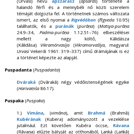
(Urvaśī) nevű
apszarasz
(
apsaras
) története a
halandó férfi és a mennybéli nő közti szerelem
témáját dolgozta fel. A történetnek számos változata
ismert, az első nyomai a
Rigvédában
(
Ṛgveda
10.95)
találhatók, és a
puránák
(
purāṇa
) (
Matsya-purāṇa
24.9–34,
Padma-purāṇa
1.12.51–76) elbeszélései
mellett a nagy költő, Kálidásza
(Kālidāsa)
Vikramórvasíja
(
Vikramorvaśīya
, magyarul:
Urvasí
Vekerdi 1961: 319–337) című drámájának is ez
a történet képezte az alapját.
Puspadanta
(
Puṣpadanta
)
Dváraká
(Dvārakā) négy védőistenségének egyike
(
Harivaṃśa
86.17).
Puspaka
(
Puṣpaka
)
1.)
Vimána
, (
vimāna
), amit
Brahmá
(Brahmā)
Kubérának
(Kubera) adományozott a vezeklése
jutalmául. Ezt követően Kubéra öccse,
Rávana
(Rāvaṇa) elűzte bátyját az otthonából, Lanká (Laṅkā)