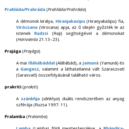
Prahláda/Prahráda
(
Prahlāda
/
Prahrāda
)
A démonok királya,
Hiranjakasipu
(Hiraṇyakaśipu) fia,
Virócsana
(Virocana) apja, az ő idején győzték le az
istenek
Radzsi
(Raji) segítségével a démonokat
(
Harivaṃśa
21.13–23).
Prajága
(
Prayāga
)
A mai
Illáhábáddal
(Alāhābād), a
Jamuná
(Yamunā) és
a
Gangesz
, valamint a láthatatlanná vált Szaraszvatí
(Sarasvatī) összefolyásánál található város.
prakriti
(
prakṛti
)
A
szánkhja
(
sāṅkhya
) duális rendszerében az anyag
szférája (Ruzsa 1997: 11).
Pralamba
(
Pralamba
)
Lamba
(Lamba) földi megtestesülése, a
Bhándíra
-