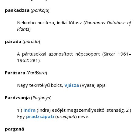
pankadzsa
(
paṅkaja
)
Nelumbo nucifera, indiai lótusz (
Pandanus Database of
Plants
).
párada
(
pārada
)
A pártusokkal azonosított népcsoport (Sircar 1961–
1962: 281).
Parásara
(
Parāśara
)
Nagy tekintélyű bölcs,
Vjásza
(Vyāsa) apja.
Pardzsanja
(
Parjanya
)
1.)
Indra
(Indra) esőjét megszemélyesítő istenség. 2.)
Egy
pradzsápati
(
prajāpati
) neve.
parganá