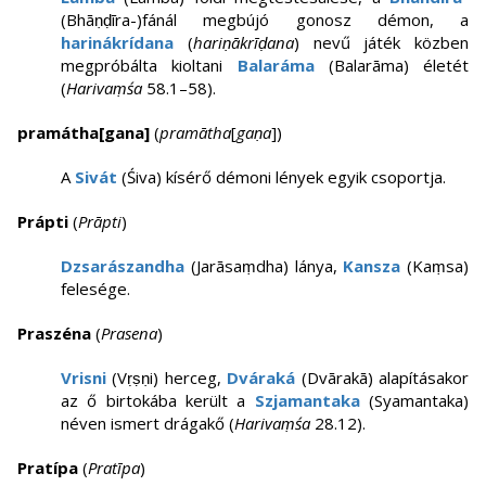
(Bhāṇḍīra-)fánál megbújó gonosz démon, a
harinákrídana
(
hariṇākrīḍana
) nevű játék közben
megpróbálta kioltani
Balaráma
(Balarāma) életét
(
Harivaṃśa
58.1–58).
pramátha[gana]
(
pramātha
[
gaṇa
])
A
Sivát
(Śiva) kísérő démoni lények egyik csoportja.
Prápti
(
Prāpti
)
Dzsarászandha
(Jarāsaṃdha) lánya,
Kansza
(Kaṃsa)
felesége.
Praszéna
(
Prasena
)
Vrisni
(Vṛṣṇi) herceg,
Dváraká
(Dvārakā) alapításakor
az ő birtokába került a
Szjamantaka
(Syamantaka)
néven ismert drágakő (
Harivaṃśa
28.12).
Pratípa
(
Pratīpa
)