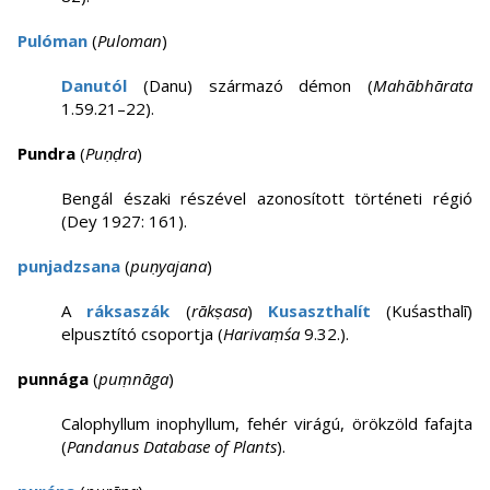
Pulóman
(
Puloman
)
Danutól
(Danu) származó démon (
Mahābhārata
1.59.21–22).
Pundra
(
Puṇḍra
)
Bengál északi részével azonosított történeti régió
(Dey 1927: 161).
punjadzsana
(
puṇyajana
)
A
ráksaszák
(
rākṣasa
)
Kusaszthalít
(Kuśasthalī)
elpusztító csoportja (
Harivaṃśa
9.32.).
punnága
(
puṃnāga
)
Calophyllum inophyllum, fehér virágú, örökzöld fafajta
(
Pandanus Database of Plants
).