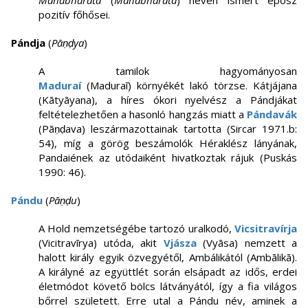
Mahábhárata
(
Mahābhārata
) néven ismert eposz
pozitív főhősei.
Pándja
(
Pāṇḍya
)
A tamilok hagyományosan
Maduraí
(Maduraī) környékét lakó törzse. Kátjájana
(Kātyāyana), a híres ókori nyelvész a Pándjákat
feltételezhetően a hasonló hangzás miatt a
Pándavák
(Pāṇḍava) leszármazottainak tartotta (Sircar 1971.b:
54), míg a görög beszámolók Héraklész lányának,
Pandaiének az utódaiként hivatkoztak rájuk (Puskás
1990: 46).
Pándu
(
Pāṇḍu
)
A Hold nemzetségébe tartozó uralkodó,
Vicsitravírja
(Vicitravīrya) utóda, akit
Vjásza
(Vyāsa) nemzett a
halott király egyik özvegyétől, Ambálikától (Ambālikā).
A királyné az együttlét során elsápadt az idős, erdei
életmódot követő bölcs látványától, így a fia világos
bőrrel született. Erre utal a Pándu név, aminek a