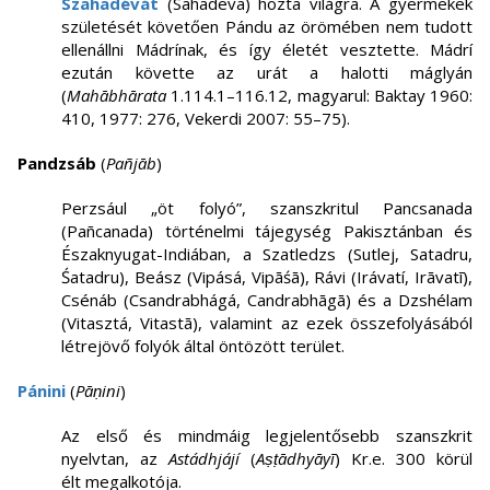
Szahadévát
(Sahadeva) hozta világra. A gyermekek
születését követően Pándu az örömében nem tudott
ellenállni Mádrínak, és így életét vesztette. Mádrí
ezután követte az urát a halotti máglyán
(
Mahābhārata
1.114.1–116.12, magyarul: Baktay 1960:
410, 1977: 276, Vekerdi 2007: 55–75).
Pandzsáb
(
Pañjāb
)
Perzsául „öt folyó”, szanszkritul Pancsanada
(Pañcanada)
történelmi tájegység Pakisztánban és
Északnyugat-Indiában, a Szatledzs (Sutlej, Satadru,
Śatadru), Beász (Vipásá, Vipāśā), Rávi (Irávatí, Irāvatī),
Csénáb (Csandrabhágá, Candrabhāgā) és a Dzshélam
(Vitasztá, Vitastā), valamint az ezek összefolyásából
létrejövő folyók által öntözött terület.
Pánini
(
Pāṇini
)
Az első és mindmáig legjelentősebb szanszkrit
nyelvtan, az
Astádhjájí
(
Aṣṭādhyāyī
) Kr.e. 300 körül
élt megalkotója.