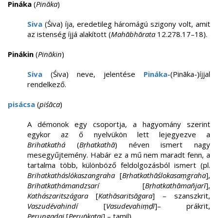
Pináka
(
Pināka
)
Siva
(Śiva) íja, eredetileg háromágú szigony volt, amit
az istenség íjjá alakított (
Mahābhārata
12.278.17–18).
Pinákin
(
Pinākin
)
Siva
(Śiva) neve, jelentése
Pináka
-(Pināka-)íjjal
rendelkező.
pisácsa
(
piśāca
)
A démonok egy csoportja, a hagyomány szerint
egykor az ő nyelvükön lett lejegyezve a
Brihatkathá
(
Bṛhatkathā
) néven ismert nagy
mesegyűjtemény. Habár ez a mű nem maradt fenn, a
tartalma több, különböző feldolgozásból ismert (pl.
Brihatkatháslókaszangraha
[
Bṛhatkathāślokasaṃgraha
],
Brihatkathámandzsarí
[
Bṛhatkathāmañjarī
],
Kathászaritszágara
[
Kathāsaritsāgara
] – szanszkrit,
Vaszudévahindí
[
Vasudevahiṃḍī
]– prákrit,
Perungadai
[
Peruṅkatai
] – tamil).