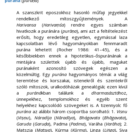
purána
(
purāṇa
)
A szanszkrit eposzokhoz hasonló műfaji jegyekkel
rendelkező mítoszgyűjtemények. A
Harivansa
(
Harivaṃśa
) rendre egyes számban
hivatkozik a puránára (
purāṇa
), ami azt a feltételezést
erősíti, hogy eredetileg egyetlen, egymással laza
kapcsolatban lévő hagyományokban fennmaradt
purána lehetett (Rocher 1986: 41–45), és a
későbbiekben ennek a hipotetikus-őspuránának a
mintájára születtek újabb és újabb, magukat
puránaként azonosító szövegek egészen a
közelmúltig. Egy
purána
hagyományos témái: a világ
teremtése és korszakai, istenekről és szentekről
szóló mítoszok, uralkodóházak genealógiái; ezen kívül
a
puráná
kban találunk a
dharmasásztá
hoz,
ünnepekhez, templomokhoz és egyéb szent
helyekhez kapcsolódó szövegeket is. A tizennyolc fő
purána
az alábbi három csoportba sorolható: 1.
Visnu
(
Viṣṇu
),
Náradíja
(
Nāradīya
),
Bhágavata
(
Bhāgavata
),
Garuda
(
Garuḍa
), Padma (
Padma
), Varáha (
Varāha
); 2.
Matszja (
Matsya
), Kúrma (
Kūrma
), Linga (
Liṅga
), Siva