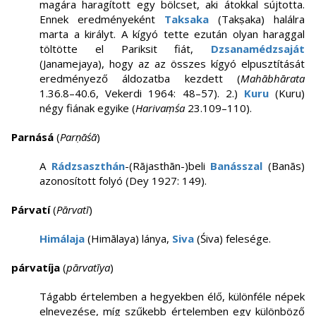
magára haragított egy bölcset, aki átokkal sújtotta.
Ennek eredményeként
Taksaka
(Takṣaka) halálra
marta a királyt. A kígyó tette ezután olyan haraggal
töltötte el Pariksit fiát,
Dzsanamédzsaját
(Janamejaya), hogy az az összes kígyó elpusztítását
eredményező áldozatba kezdett (
Mahābhārata
1.36.8–40.6, Vekerdi 1964: 48–57). 2.)
Kuru
(Kuru)
négy fiának egyike (
Harivaṃśa
23.109–110).
Parnásá
(
Parṇāśā
)
A
Rádzsaszthán
-(Rājasthān-)beli
Banásszal
(Banās)
azonosított folyó (Dey 1927: 149).
Párvatí
(
Pārvatī
)
Himálaja
(Himālaya) lánya,
Siva
(Śiva) felesége.
párvatíja
(
pārvatīya
)
Tágabb értelemben a hegyekben élő, különféle népek
elnevezése, míg szűkebb értelemben egy különböző